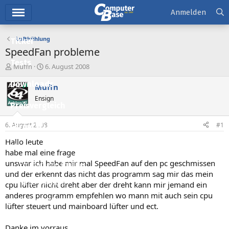
Hauptmenü
Anmelden
Luftkühlung
Ticker
SpeedFan probleme
Tests
E
E
Muffn
6. August 2008
r
r
Downloads
s
s
Muffn
t
t
Ensign
e
e
Preisvergleich
l
l
l
l
6. August 2008
#1
Forum
e
t
r
a
Hallo leute
Aktuelles
m
habe mal eine frage
unswar ich habe mir mal SpeedFan auf den pc geschmissen
Empfohlene Inhalte
und der erkennt das nicht das programm sag mir das mein
Neue Beiträge
cpu lüfter nicht dreht aber der dreht kann mir jemand ein
anderes programm empfehlen wo mann mit auch sein cpu
Neueste Aktivitäten
lüfter steuert und mainboard lüfter und ect.
Leserartikel
Danke im vorraus