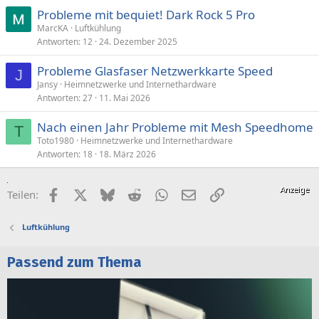
Probleme mit bequiet! Dark Rock 5 Pro
MarcKA
Luftkühlung
Antworten
12
24. Dezember 2025
Probleme Glasfaser Netzwerkkarte Speed
J
Jansy
Heimnetzwerke und Internethardware
Antworten
27
11. Mai 2026
Nach einen Jahr Probleme mit Mesh Speedhome
T
Toto1980
Heimnetzwerke und Internethardware
Antworten
18
18. März 2026
Facebook
X (Twitter)
Bluesky
Reddit
WhatsApp
E-Mail
Link
Teilen:
Luftkühlung
Passend zum Thema