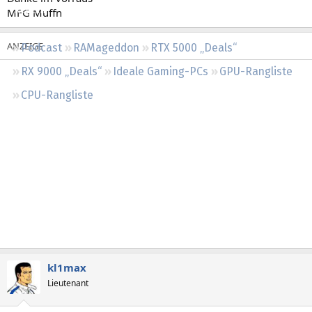
Regeln
MFG Muffn
Podcast
RAMageddon
RTX 5000 „Deals“
RX 9000 „Deals“
Ideale Gaming-PCs
GPU-Rangliste
CPU-Rangliste
kl1max
Lieutenant