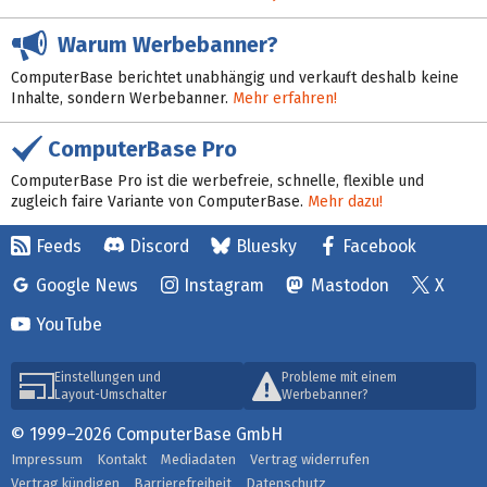
Warum Werbebanner?
ComputerBase berichtet unabhängig und verkauft deshalb keine
Inhalte, sondern Werbebanner.
Mehr erfahren!
ComputerBase Pro
ComputerBase Pro ist die werbefreie, schnelle, flexible und
zugleich faire Variante von ComputerBase.
Mehr dazu!
Feeds
Discord
Bluesky
Facebook
Google News
Instagram
Mastodon
X
YouTube
Einstellungen und
Probleme mit einem
Layout-Umschalter
Werbebanner?
© 1999–2026 ComputerBase GmbH
Impressum
Kontakt
Mediadaten
Vertrag widerrufen
Vertrag kündigen
Barrierefreiheit
Datenschutz