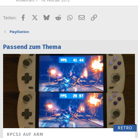
Antworten
7
14. Februar 2012
Facebook
X (Twitter)
Bluesky
Reddit
WhatsApp
E-Mail
Link
Teilen:
PlayStation
Passend zum Thema
RETRO
RPCS3 AUF ARM