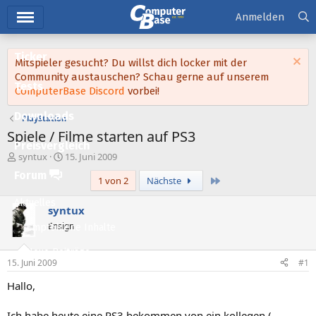
Hauptmenü
Anmelden
Ticker
Mitspieler gesucht? Du willst dich locker mit der
Community austauschen? Schau gerne auf unserem
Tests
ComputerBase Discord
vorbei!
Downloads
PlayStation
Spiele / Filme starten auf PS3
Preisvergleich
E
E
syntux
15. Juni 2009
r
r
Forum
Letzte
1 von 2
Nächste
s
s
t
t
Aktuelles
e
e
syntux
l
l
Ensign
Empfohlene Inhalte
l
l
e
t
Neue Beiträge
r
a
15. Juni 2009
#1
m
Neueste Aktivitäten
Hallo,
Leserartikel
Ich habe heute eine PS3 bekommen von ein kollegen (