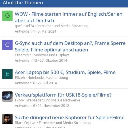
Ähnliche Themen
WOW - Filme starten immer auf Englisch/Serien
G
aber auf Deutsch
garfunkel74
Fernseher und Media-Streaming
Antworten
1
5. Mai 2024
G-Sync auch auf dem Desktop an?, Frame Sperre
C
Spiele, Filme optimal anschauen
Creator97
Monitore und Displays
Antworten
13
27. Oktober 2014
Acer Laptop bis 500 €, Studium, Spiele, Filme
E
Effzeh
Notebooks: Kaufberatung
Antworten
6
27. Juli 2014
Verkaufsplattform für USK18-Spiele/Filme?
z-R-o-
Webseiten und soziale Netzwerke
Antworten
6
11. November 2012
Suche dringend neue Kophörer für Spiele+Filme
Black Orphan
Fernseher und Media-Streaming