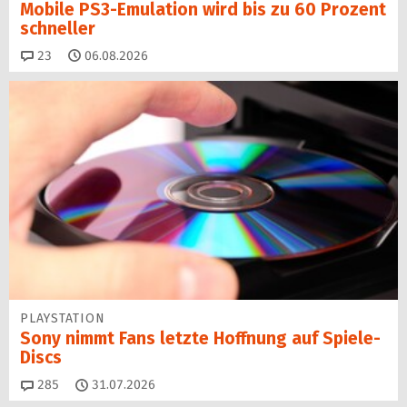
Mobile PS3-Emulation wird bis zu 60 Prozent
schneller
Kommentare
23
06.08.2026
PLAYSTATION
Sony nimmt Fans letzte Hoffnung auf Spiele-
Discs
Kommentare
285
31.07.2026