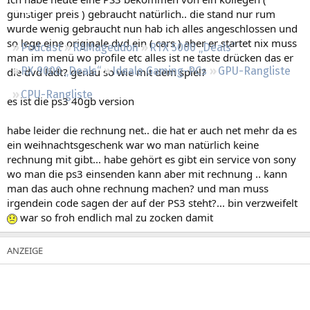
Regeln
günstiger preis ) gebraucht natürlich.. die stand nur rum
wurde wenig gebraucht nun hab ich alles angeschlossen und
so lege eine originale dvd ein ( cars ) aber er startet nix muss
Podcast
RAMageddon
RTX 5000 „Deals“
man im menü wo profile etc alles ist ne taste drücken das er
RX 9000 „Deals“
Ideale Gaming-PCs
GPU-Rangliste
die dvd lädt? genau so wie mit dem spiel?
CPU-Rangliste
es ist die ps3 40gb version
habe leider die rechnung net.. die hat er auch net mehr da es
ein weihnachtsgeschenk war wo man natürlich keine
rechnung mit gibt... habe gehört es gibt ein service von sony
wo man die ps3 einsenden kann aber mit rechnung .. kann
man das auch ohne rechnung machen? und man muss
irgendein code sagen der auf der PS3 steht?... bin verzweifelt
war so froh endlich mal zu zocken damit