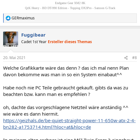
Endgame Gear XM2 8K
QcK Heavy - BD DT-990 Edition - Topping DX3Pro - Samson G-Track
GERmaximus
R
e
a
Fuggibear
k
t
Cadet 1st Year
Ersteller dieses Themas
i
o
n
20. Mai 2021
#8
e
n
Welche Grafikkarte wäre das denn ? das ich mal nenn Plan
:
davon bekomme was man in so ein System einabaut^^
Habe noch nie PC Teile gebraucht gekauft. gibts da was zu
beachten bzw. kann man es empfehlen ?
oh, dachte das vorgeschlagene Netzteil wäre anständig ^^
wie wäre es dann hiermit.
https://geizhals.de/be-quiet-straight-power-11-650w-atx-2-4-
bn282-a1753714.html?hloc=at&hloc=de