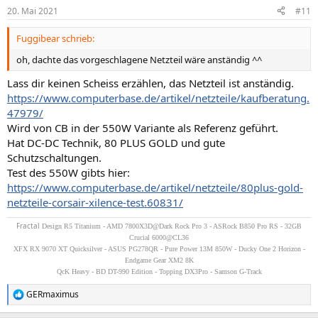
20. Mai 2021
#11
Fuggibear schrieb:
oh, dachte das vorgeschlagene Netzteil wäre anständig ^^
Lass dir keinen Scheiss erzählen, das Netzteil ist anständig.
https://www.computerbase.de/artikel/netzteile/kaufberatung.
47979/
Wird von CB in der 550W Variante als Referenz geführt.
Hat DC-DC Technik, 80 PLUS GOLD und gute
Schutzschaltungen.
Test des 550W gibts hier:
https://www.computerbase.de/artikel/netzteile/80plus-gold-
netzteile-corsair-xilence-test.60831/
Fractal
Design R5 Titanium - AMD 7800X3D@Dark Rock Pro 3 - ASRock B850 Pro RS - 32GB
Crucial 6000@CL36
XFX RX 9070 XT Quicksilver - ASUS PG278QR - Pure Power 13M 850W - Ducky One 2 Horizon -
Endgame Gear XM2 8K
QcK Heavy - BD DT-990 Edition - Topping DX3Pro - Samson G-Track
GERmaximus
R
e