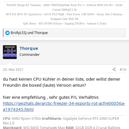
Fractal
Design R5 Titanium - AMD 7800X3D@Dark Rock Pro 3 - ASRock B850 Pro RS - 32GB
Crucial 6000@CL36
XFX RX 9070 XT Quicksilver - ASUS PG278QR - Pure Power 13M 850W - Ducky One 2 Horizon -
Endgame Gear XM2 8K
QcK Heavy - BD DT-990 Edition - Topping DX3Pro - Samson G-Track
BrollyLSSJ
und
Thorque
R
e
a
Thorque
k
t
Commander
i
o
n
20. Mai 2021
#16
e
n
du hast keinen CPU Kühler in deiner liste, oder willst deiner
:
Freundin die boxed (laute) Version antun?
hier eine empfehlung , sehr gutes P/L Verhältnis
https://geizhals.de/arctic-freezer-34-esports-rot-acfre00056a-
a1974345.html
CPU
: AMD Ryzen 3700x
Grafikkarte
: Gigabyte GeForce RTX 2060 SUPER
Rev.2.0
Mainboard
: MSI B450 Tomahawk Max
RAM
: 32GB DDR 4 Crucial Ballistix