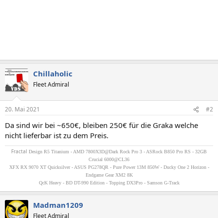
Chillaholic
Fleet Admiral
20. Mai 2021
#2
Da sind wir bei ~650€, bleiben 250€ für die Graka welche
nicht lieferbar ist zu dem Preis.
Fractal
Design R5 Titanium - AMD 7800X3D@Dark Rock Pro 3 - ASRock B850 Pro RS - 32GB
Crucial 6000@CL36
XFX RX 9070 XT Quicksilver - ASUS PG278QR - Pure Power 13M 850W - Ducky One 2 Horizon -
Endgame Gear XM2 8K
QcK Heavy - BD DT-990 Edition - Topping DX3Pro - Samson G-Track
Madman1209
Fleet Admiral