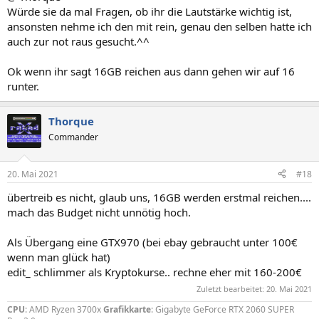
Würde sie da mal Fragen, ob ihr die Lautstärke wichtig ist,
ansonsten nehme ich den mit rein, genau den selben hatte ich
auch zur not raus gesucht.^^
Ok wenn ihr sagt 16GB reichen aus dann gehen wir auf 16
runter.
Thorque
Commander
20. Mai 2021
#18
übertreib es nicht, glaub uns, 16GB werden erstmal reichen....
mach das Budget nicht unnötig hoch.
Als Übergang eine GTX970 (bei ebay gebraucht unter 100€
wenn man glück hat)
edit_ schlimmer als Kryptokurse.. rechne eher mit 160-200€
Zuletzt bearbeitet:
20. Mai 2021
CPU
: AMD Ryzen 3700x
Grafikkarte
: Gigabyte GeForce RTX 2060 SUPER