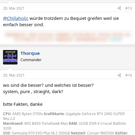
20. Mai 2021
#13
@Chillaholic
würde trotzdem zu Bequiet greifen weil sie
einfach besser sind.
5800X3D@PS120
7800XT Hellhound
32GB@3600
MSI MPG B550 GP
3TB SSD, 4TB HDD
BQ 
PP 11 500W CM
Lancool K7
UWQHD@144Hz
UMC204HD@TPA3116 Mini
CachyOS
Thorque
Commander
20. Mai 2021
#14
wo sind die besser? und welches ist besser?
system, pure , straight, dark?
bitte Fakten, danke
CPU
: AMD Ryzen 3700x
Grafikkarte
: Gigabyte GeForce RTX 2060 SUPER
Rev.2.0
Mainboard
: MSI B450 Tomahawk Max
RAM
: 32GB DDR 4 Crucial Ballistix
3200
SSD
: Samsung 970 EVO Plus M.2 500GB
Netzteil
: Corsair RM550X
Kühler: