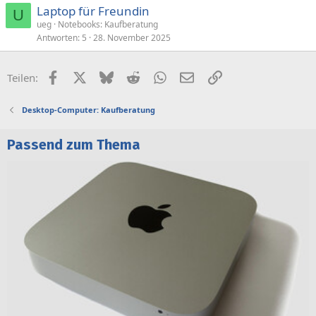
Laptop für Freundin
U
ueg
Notebooks: Kaufberatung
Antworten
5
28. November 2025
Facebook
X (Twitter)
Bluesky
Reddit
WhatsApp
E-Mail
Link
Teilen:
Desktop-Computer: Kaufberatung
Passend zum Thema