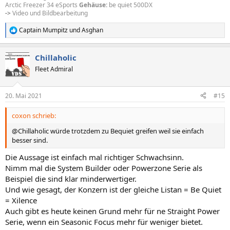
Arctic Freezer 34 eSports
Gehäuse:
be quiet 500DX
->
Video und Bildbearbeitung
Captain Mumpitz
und
Asghan
R
e
a
Chillaholic
k
t
Fleet Admiral
i
o
n
20. Mai 2021
#15
e
n
coxon schrieb:
:
@Chillaholic würde trotzdem zu Bequiet greifen weil sie einfach
besser sind.
Die Aussage ist einfach mal richtiger Schwachsinn.
Nimm mal die System Builder oder Powerzone Serie als
Beispiel die sind klar minderwertiger.
Und wie gesagt, der Konzern ist der gleiche Listan = Be Quiet
= Xilence
Auch gibt es heute keinen Grund mehr für ne Straight Power
Serie, wenn ein Seasonic Focus mehr für weniger bietet.