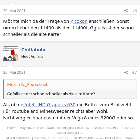
20. Mai 2021
#6
Möchte mich da der Frage von
@coxon
anschließen: Sonst
nimm lieber den 11400 als den 11400f. Ggfalls ist der schon
schneller als die alte Karte?
Chillaholic
Fleet Admiral
20. Mai 2021
#7
Mozarella_Fox schrieb:
Ggfalls ist der schon schneller als die alte Karte?
Als ob ne
Intel UHD Graphics 630
die Butter vom Brot zieht.
Für Youtube and Minesweeper reichts aber wohl.
Nicht vergleichbar etwa mit ner Vega 8 eines 3200G oder so.
Fractal
Design R5 Titanium - AMD 7800X3D@Dark Rock Pro 3 - ASRock B850 Pro RS - 32GB
Crucial 6000@CL36
XFX RX 9070 XT Quicksilver - ASUS PG278QR - Pure Power 13M 850W - Ducky One 2 Horizon -