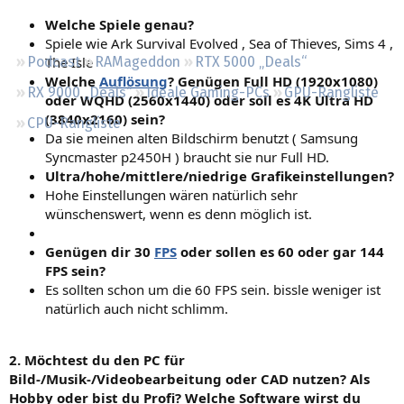
Regeln
Welche Spiele genau?
Spiele wie Ark Survival Evolved , Sea of Thieves, Sims 4 ,
The Isle
Podcast
RAMageddon
RTX 5000 „Deals“
Welche
Auflösung
? Genügen Full HD (1920x1080)
RX 9000 „Deals“
Ideale Gaming-PCs
GPU-Rangliste
oder WQHD (2560x1440) oder soll es 4K Ultra HD
(3840x2160) sein?
CPU-Rangliste
Da sie meinen alten Bildschirm benutzt ( Samsung
Syncmaster p2450H ) braucht sie nur Full HD.
Ultra/hohe/mittlere/niedrige Grafikeinstellungen?
Hohe Einstellungen wären natürlich sehr
wünschenswert, wenn es denn möglich ist.
Genügen dir 30
FPS
oder sollen es 60 oder gar 144
FPS sein?
Es sollten schon um die 60 FPS sein. bissle weniger ist
natürlich auch nicht schlimm.
2. Möchtest du den PC für
Bild-/Musik-/Videobearbeitung oder CAD nutzen? Als
Hobby oder bist du Profi? Welche Software wirst du