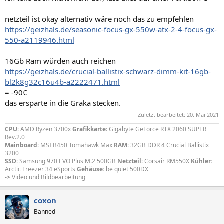
netzteil ist okay alternativ wäre noch das zu empfehlen
https://geizhals.de/seasonic-focus-gx-550w-atx-2-4-focus-gx-
550-a2119946.html
16Gb Ram würden auch reichen
https://geizhals.de/crucial-ballistix-schwarz-dimm-kit-16gb-
bl2k8g32c16u4b-a2222471.html
= -90€
das ersparte in die Graka stecken.
Zuletzt bearbeitet:
20. Mai 2021
CPU
: AMD Ryzen 3700x
Grafikkarte
: Gigabyte GeForce RTX 2060 SUPER
Rev.2.0
Mainboard
: MSI B450 Tomahawk Max
RAM
: 32GB DDR 4 Crucial Ballistix
3200
SSD
: Samsung 970 EVO Plus M.2 500GB
Netzteil
: Corsair RM550X
Kühler:
Arctic Freezer 34 eSports
Gehäuse:
be quiet 500DX
->
Video und Bildbearbeitung
coxon
Banned