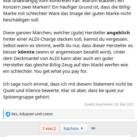
Mal unabhängig vom konkreten Fall: Warum etabliert ein
Konzern zwei Marken? Ein häufiger Grund ist, dass die Billig-
Marke mit schlechter Ware das Image der guten Marke nicht
beschädigen soll.
Diese ganzen Märchen, welcher (gute) Hersteller
angeblich
hinter einer ALDI-Charge stecken soll, kannst du vergessen.
Selbst wenn es stimmt, weißt du nur, dass dieser Hersteller es
besser
könnte
(wenn er angemessen bezahlt wird). Unter
dem Deckmantel von ALDI kann aber auch ein guter
Hersteller das gleiche Billig-Zeug auf den Markt werfen wie
ein schlechter. You get what you pay for.
Ich sage noch einmal, dass ich mit diesem Statement nicht be
Quiet und Xilence bewerte. Klar ist aber, dass be quiet zur
Spitzengruppe gehört.
Zuletzt bearbeitet:
20. Mai 2021
Xes
,
Aduasen
und
coxon
R
e
a
Letzte
1 von 2
Nächste
k
t