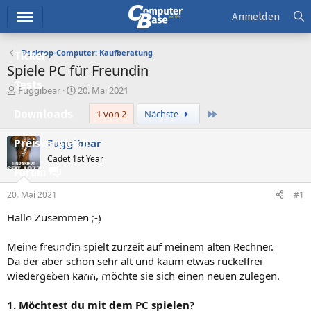
Hauptmenü
Anmelden
Desktop-Computer: Kaufberatung
Ticker
Spiele PC für Freundin
Tests
E
E
Fuggibear
20. Mai 2021
r
r
Letzte
Downloads
1 von 2
Nächste
s
s
t
t
e
e
Fuggibear
Preisvergleich
l
l
Cadet 1st Year
l
l
Forum
e
t
r
a
20. Mai 2021
#1
Aktuelles
m
Hallo Zusammen ;-)
Empfohlene Inhalte
Meine freundin spielt zurzeit auf meinem alten Rechner.
Neue Beiträge
Da der aber schon sehr alt und kaum etwas ruckelfrei
Neueste Aktivitäten
wiedergeben kann, möchte sie sich einen neuen zulegen.
Leserartikel
1. Möchtest du mit dem PC spielen?