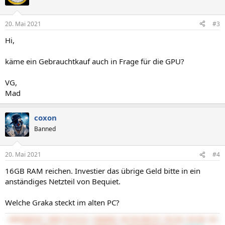
20. Mai 2021
#3
Hi,
käme ein Gebrauchtkauf auch in Frage für die GPU?
VG,
Mad
coxon
Banned
20. Mai 2021
#4
16GB RAM reichen. Investier das übrige Geld bitte in ein
anständiges Netzteil von Bequiet.
Welche Graka steckt im alten PC?
5800X3D@PS120
7800XT Hellhound
32GB@3600
MSI MPG B550 GP
3TB SSD, 4TB HDD
BQ 