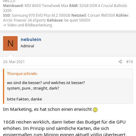
Rev.2.0
Mainboard
: MSI B450 Tomahawk Max
RAM
: 32GB DDR 4 Crucial Ballistix
3200
SSD
: Samsung 970 EVO Plus M.2 500GB
Netzteil
: Corsair RM550X
Kühler:
Arctic Freezer 34 eSports
Gehäuse:
be quiet 500DX
->
Video und Bildbearbeitung
nebulein
N
Admiral
20. Mai 2021
#19
Thorque schrieb:
wo sind die besser? und welches ist besser?
system, pure , straight, dark?
bitte Fakten, danke
Im Marketing, es hat schon einen erwischt
16GB reichen wirklich, dann lieber das Budget für die GPU
erhöhen. Im Prinzip sind sämtliche Karten, die sich
einigermaßen zum Mining eignen aktuell völlig überteuert,