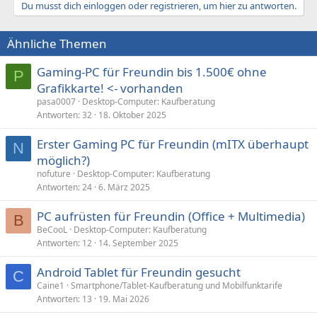
Du musst dich einloggen oder registrieren, um hier zu antworten.
i
o
n
Ähnliche Themen
e
n
:
Gaming-PC für Freundin bis 1.500€ ohne
P
Grafikkarte! <- vorhanden
pasa0007
Desktop-Computer: Kaufberatung
Antworten
32
18. Oktober 2025
Erster Gaming PC für Freundin (mITX überhaupt
N
möglich?)
nofuture
Desktop-Computer: Kaufberatung
Antworten
24
6. März 2025
PC aufrüsten für Freundin (Office + Multimedia)
B
BeCooL
Desktop-Computer: Kaufberatung
Antworten
12
14. September 2025
Android Tablet für Freundin gesucht
C
Caine1
Smartphone/Tablet-Kaufberatung und Mobilfunktarife
Antworten
13
19. Mai 2026