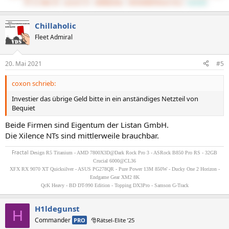
PP 11 500W CM
Lancool K7
UWQHD@144Hz
UMC204HD@TPA3116 Mini
CachyOS
Chillaholic
Fleet Admiral
20. Mai 2021
#5
coxon schrieb:
Investier das übrige Geld bitte in ein anständiges Netzteil von
Bequiet
Beide Firmen sind Eigentum der Listan GmbH.
Die Xilence NTs sind mittlerweile brauchbar.
Fractal
Design R5 Titanium - AMD 7800X3D@Dark Rock Pro 3 - ASRock B850 Pro RS - 32GB
Crucial 6000@CL36
XFX RX 9070 XT Quicksilver - ASUS PG278QR - Pure Power 13M 850W - Ducky One 2 Horizon -
Endgame Gear XM2 8K
QcK Heavy - BD DT-990 Edition - Topping DX3Pro - Samson G-Track
H1ldegunst
H
Commander
PRO
🎅Rätsel-Elite ’25