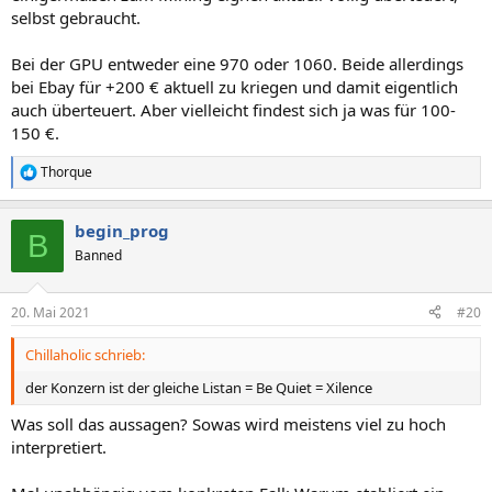
selbst gebraucht.
Bei der GPU entweder eine 970 oder 1060. Beide allerdings
bei Ebay für +200 € aktuell zu kriegen und damit eigentlich
auch überteuert. Aber vielleicht findest sich ja was für 100-
150 €.
Thorque
R
e
a
begin_prog
k
B
t
Banned
i
o
n
20. Mai 2021
#20
e
n
Chillaholic schrieb:
:
der Konzern ist der gleiche Listan = Be Quiet = Xilence
Was soll das aussagen? Sowas wird meistens viel zu hoch
interpretiert.