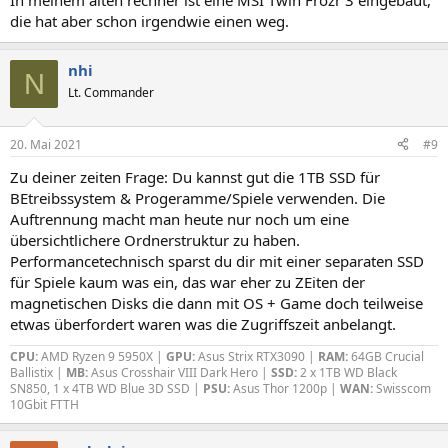
In meinem alten rechner ist eine MSI Twin Frozr 3 eingebaut,
die hat aber schon irgendwie einen weg.
nhi
N
Lt. Commander
20. Mai 2021
#9
Zu deiner zeiten Frage: Du kannst gut die 1TB SSD für
BEtreibssystem & Progeramme/Spiele verwenden. Die
Auftrennung macht man heute nur noch um eine
übersichtlichere Ordnerstruktur zu haben.
Performancetechnisch sparst du dir mit einer separaten SSD
für Spiele kaum was ein, das war eher zu ZEiten der
magnetischen Disks die dann mit OS + Game doch teilweise
etwas überfordert waren was die Zugriffszeit anbelangt.
CPU:
AMD Ryzen 9 5950X |
GPU:
Asus Strix RTX3090 |
RAM:
64GB Crucial
Ballistix |
MB:
Asus Crosshair VIII Dark Hero |
SSD:
2 x 1TB WD Black
SN850, 1 x 4TB WD Blue 3D SSD |
PSU:
Asus Thor 1200p |
WAN:
Swisscom
10Gbit FTTH