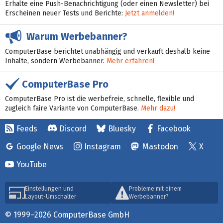
Erhalte eine Push-Benachrichtigung (oder einen Newsletter) bei
Erscheinen neuer Tests und Berichte:
Jetzt anmelden!
Warum Werbebanner?
ComputerBase berichtet unabhängig und verkauft deshalb keine
Inhalte, sondern Werbebanner.
Mehr erfahren!
ComputerBase Pro
ComputerBase Pro ist die werbefreie, schnelle, flexible und
zugleich faire Variante von ComputerBase.
Mehr dazu!
Feeds
Discord
Bluesky
Facebook
Google News
Instagram
Mastodon
X
YouTube
Einstellungen und
Probleme mit einem
Layout-Umschalter
Werbebanner?
© 1999–2026 ComputerBase GmbH