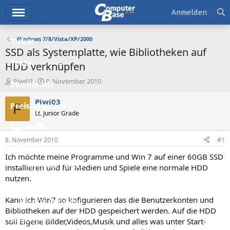
Hauptmenü
Anmelden
Windows 7/8/Vista/XP/2000
Ticker
SSD als Systemplatte, wie Bibliotheken auf
Tests
HDD verknüpfen
E
E
Piwi03
8. November 2010
Downloads
r
r
s
s
Piwi03
P
Preisvergleich
t
t
Lt. Junior Grade
e
e
l
l
Forum
l
l
8. November 2010
#1
e
t
Aktuelles
r
a
Ich möchte meine Programme und Win 7 auf einer 60GB SSD
m
Empfohlene Inhalte
installieren und für Medien und Spiele eine normale HDD
nutzen.
Neue Beiträge
Kann ich Win7 so kofigurieren das die Benutzerkonten und
Neueste Aktivitäten
Bibliotheken auf der HDD gespeichert werden. Auf die HDD
Leserartikel
soll Eigene Bilder,Videos,Musik und alles was unter Start-