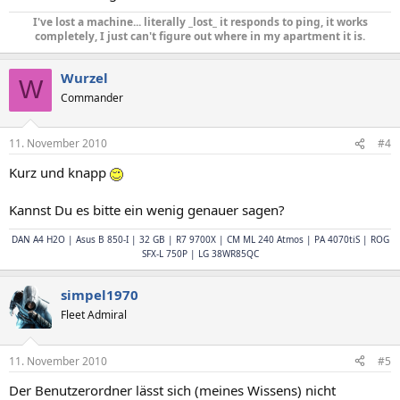
I've lost a machine... literally _lost_ it responds to ping, it works
completely, I just can't figure out where in my apartment it is.
Wurzel
W
Commander
11. November 2010
#4
Kurz und knapp
Kannst Du es bitte ein wenig genauer sagen?
DAN A4 H2O | Asus B 850-I | 32 GB | R7 9700X | CM ML 240 Atmos | PA 4070tiS | ROG
SFX-L 750P | LG 38WR85QC
simpel1970
Fleet Admiral
11. November 2010
#5
Der Benutzerordner lässt sich (meines Wissens) nicht