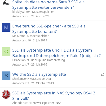
Sollte ich diese no name Sata 3 SSD als
Systemplatte weiter verwenden?
birdskywinter
Massenspeicher
Antworten
6
28. April 2024
Erweiterung SSD-Speicher - alte SSD als
M
Systemplatte behalten?
Mr. Motte
Massenspeicher
Antworten
16
7. Juli 2019
SSD als Systemplatte und HDDs als System
C
Backup und Datenspeicher(im Raid 1)möglich ?
CBaseFan89
Backup und Datenrettung
Antworten
7
29. Juli 2016
Welche SSD als Systemplatte
S
e
Shinkansen
Massenspeicher
Antworten
9
21. Oktober 2013
s
p
SSD als Systemplatte in NAS Synology DS413
e
Sinnvoll?
r
Abaddon4tk
Netzwerkspeicher (NAS)
r