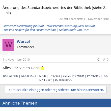
Änderung des Standardspeicherortes der Bibliothek (siehe 2.
Link).
Zuletzt bearbeitet:
11. November 2010
Bluescreenauswertung [HowTo]
|
Bluescreenauswertung [Mini-HowTo]
Liste von Helfern für den Zusammenbau
|
Nullmethode von HisN
Wurzel
W
Commander
11. November 2010
#10
Alles klar, vielen Dank
DAN A4 H2O | Asus B 850-I | 32 GB | R7 9700X | CM ML 240 Atmos | PA 4070tiS | ROG
SFX-L 750P | LG 38WR85QC
Du musst dich einloggen oder registrieren, um hier zu antworten.
Ähnliche Themen