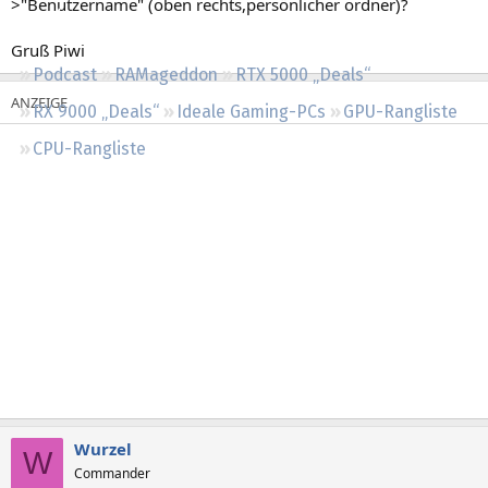
>"Benutzername" (oben rechts,persönlicher ordner)?
Regeln
Gruß Piwi
Podcast
RAMageddon
RTX 5000 „Deals“
RX 9000 „Deals“
Ideale Gaming-PCs
GPU-Rangliste
CPU-Rangliste
Wurzel
W
Commander