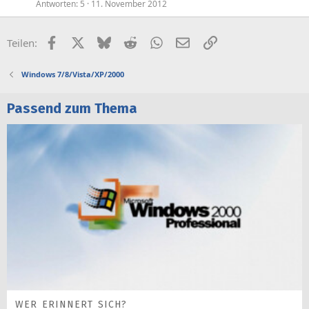
Antworten
5
11. November 2012
t
Facebook
X (Twitter)
Bluesky
Reddit
WhatsApp
E-Mail
Link
Teilen:
Windows 7/8/Vista/XP/2000
Passend zum Thema
WER ERINNERT SICH?