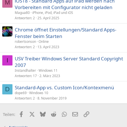
iOS18 - Standard Apps auf iPad werden nach
M
Vorbereiten mit Configurator nicht geladen
Magua80
iPhone, iPod, iPad und iOS
Antworten
2
25. April 2025
Chrome öffnet Einstellungen/Standard Apps-
Fenster beim Starten
robertsonson
Online
Antworten
2
13. April 2023
USV Treiber Windows Server Standard Copyright
I
2007
Instandhalter
Windows 11
Antworten
17
2. März 2023
Standard-App vs. Custom Icon/Kontexmenü
D
dope69
Windows 10
Antworten
2
8. November 2019
Facebook
X (Twitter)
Bluesky
Reddit
WhatsApp
E-Mail
Link
Teilen: