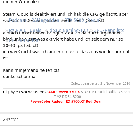
meiner Orginalen
Regeln
Steam Cloud is deaktiviert und ich hab die CFG gelöscht, aber
wo kommt die dann immer wieder her? O.o ... xD
Podcast
RAMageddon
RTX 5000 „Deals“
RX 9000 „Deals“
Ideale Gaming-PCs
GPU-Rangliste
einfach umschreiben bringt nix da ich da durch irgendnen
bind unbewusst was aktiviert habe und ich seit dem nur so
CPU-Rangliste
30-40 fps hab xD
ich weiß nicht was ich ändern müsste dass das wieder normal
ist
Kann mir jemand helfen pls
danke schonma
Zuletzt bearbeitet:
21. November 2010
Gigabyte X570 Aorus Pro
//
AMD Ryzen 3700X
// 32 GB Crucial Ballistix Sport
LT V2 DDR4-3200
PowerColor Radeon RX 5700 XT Red Devil