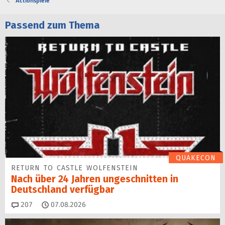
Actionspiele
Passend zum Thema
QUAKECON
RETURN TO CASTLE WOLFENSTEIN
Nach über 24 Jahren ungeschnitten in
Deutschland verfügbar
Kommentare
207
07.08.2026