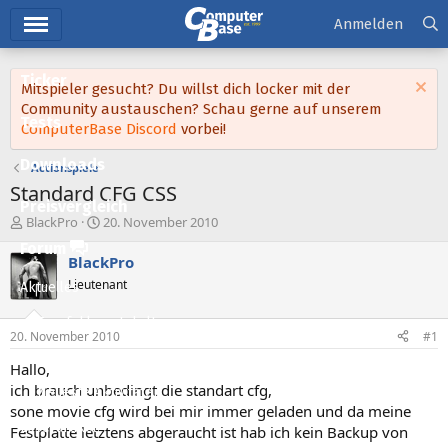
Hauptmenü
Anmelden
Ticker
Mitspieler gesucht? Du willst dich locker mit der
Community austauschen? Schau gerne auf unserem
Tests
ComputerBase Discord
vorbei!
Downloads
Actionspiele
Standard CFG CSS
Preisvergleich
E
E
BlackPro
20. November 2010
r
r
Forum
s
s
BlackPro
t
t
Lieutenant
Aktuelles
e
e
l
l
Empfohlene Inhalte
l
l
20. November 2010
#1
e
t
Neue Beiträge
r
a
Hallo,
m
ich brauch unbedingt die standart cfg,
Neueste Aktivitäten
sone movie cfg wird bei mir immer geladen und da meine
Leserartikel
Festplatte letztens abgeraucht ist hab ich kein Backup von