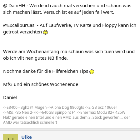
@ DaniHH - Werde ich auch mal versuchen und schaun was
sich machen lässt. Versuch ist es auf jeden fall wert.
@ExcaliburCasi - Auf Laufwerke, TV Karte und Floppy kann ich
getrost verzichten
Werde am Wochenanfang ma schaun was sich tuen wird und
ob ich vllt nen gutes NB finde.
Nochma danke für die Hilfereichen Tips
MfG und ein schönes Wochenende
Daniel
->E8400 - 3ghz @ Mugen ->Alpha Dog 8800gts ->2 GB ocz 1066er
->MSI P35 Neo 2-FR ->640GB Spinpoint F1 ->Enermax Modu 82+ 425W
Hab’ gerade einen Intel und einen AMD aus dem 3. Stock geworfen … der
AMD war tatsächlich schneller!
Ulke