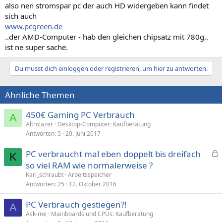
also nen stromspar pc der auch HD widergeben kann findet
sich auch
www.pcgreen.de
..der AMD-Computer - hab den gleichen chipsatz mit 780g..
ist ne super sache.
Du musst dich einloggen oder registrieren, um hier zu antworten.
Ähnliche Themen
450€ Gaming PC Verbrauch
A
Altrolazer
Desktop-Computer: Kaufberatung
Antworten
5
20. Juni 2017
PC verbraucht mal eben doppelt bis dreifach
K
e
so viel RAM wie normalerweise ?
s
Karl_schraubt
Arbeitsspeicher
p
Antworten
25
12. Oktober 2016
e
PC Verbrauch gestiegen?!
r
A
Ask-me
Mainboards und CPUs: Kaufberatung
r