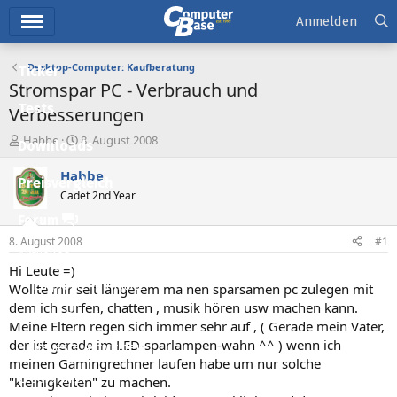
Hauptmenü
Anmelden
Desktop-Computer: Kaufberatung
Ticker
Stromspar PC - Verbrauch und
Tests
Verbesserungen
E
E
Habbe
8. August 2008
Downloads
r
r
s
s
Habbe
Preisvergleich
t
t
Cadet 2nd Year
e
e
l
l
Forum
l
l
8. August 2008
#1
e
t
Aktuelles
r
a
Hi Leute =)
m
Empfohlene Inhalte
Wollte mir seit längerem ma nen sparsamen pc zulegen mit
dem ich surfen, chatten , musik hören usw machen kann.
Neue Beiträge
Meine Eltern regen sich immer sehr auf , ( Gerade mein Vater,
der ist gerade im LED-sparlampen-wahn ^^ ) wenn ich
Neueste Aktivitäten
meinen Gamingrechner laufen habe um nur solche
Leserartikel
"kleinigkeiten" zu machen.