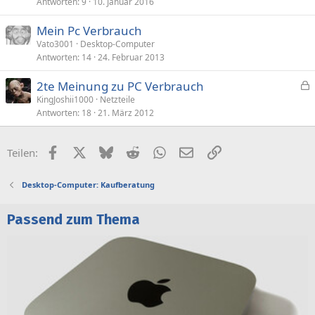
Antworten
9
10. Januar 2016
t
Mein Pc Verbrauch
Vato3001
Desktop-Computer
Antworten
14
24. Februar 2013
2te Meinung zu PC Verbrauch
e
KingJoshii1000
Netzteile
Antworten
18
21. März 2012
s
p
e
Facebook
X (Twitter)
Bluesky
Reddit
WhatsApp
E-Mail
Link
Teilen:
r
r
Desktop-Computer: Kaufberatung
t
Passend zum Thema