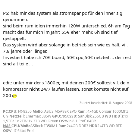
PS: hab mir das system als stromspar pc für den inner sig
genommen.
sind beim rum idlen immerhin 120W unterschied. 6h am Tag
macht das für mich im Jahr: 55€ eher mehr, 6h sind tief
gestappelt.
Das system wird aber solange in betrieb sein wie es hält, vil.
7,8 jahre oder länger.
Investiert habe ich 70€ board, 50€ cpu,50€ netzteil ... der rest
sind alt teile ...
edit: unter mir der x1800er, mit deinen 200€ solltest vil. dein
kompressor nicht 24/7 laufen lassen, sonst komste nicht auf
200
Zuletzt bearbeitet:
8. August 2008
PC:
CPU:
FX-8350
MoBo:
ASUS M5A99X EVO
Ram:
4x4Gb Corsair 1600Mhz
Cl9
Netzteil:
Enermax 385W
GPU:
7950
SSD:
SanDisk 256GB
WD HDD´s:
1x
1,5TB/ 1x 2TB/ 1x 3TB WD Green
OS:
Win 8.1 Prof. 64Bit
NAS:
CPU/MoBo
ASRock E350M1
Ram
2x4GB DDR3
HDD
2x4TB WD RED
OS
Win7 64bit Prof