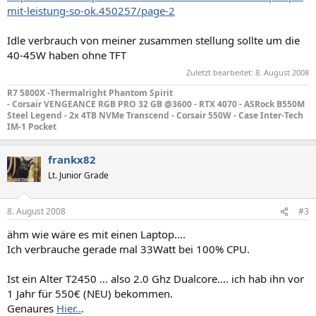
mit-leistung-so-ok.450257/page-2
Idle verbrauch von meiner zusammen stellung sollte um die
40-45W haben ohne TFT
Zuletzt bearbeitet:
8. August 2008
R7 5800X -Thermalright Phantom Spirit
- Corsair VENGEANCE RGB PRO 32 GB @3600 - RTX 4070 - ASRock B550M
Steel Legend - 2x 4TB NVMe Transcend - Corsair 550W - Case
Inter-Tech
IM-1 Pocket
frankx82
Lt. Junior Grade
8. August 2008
#3
ähm wie wäre es mit einen Laptop....
Ich verbrauche gerade mal 33Watt bei 100% CPU.
Ist ein Alter T2450 ... also 2.0 Ghz Dualcore.... ich hab ihn vor
1 Jahr für 550€ (NEU) bekommen.
Genaures
Hier..
.