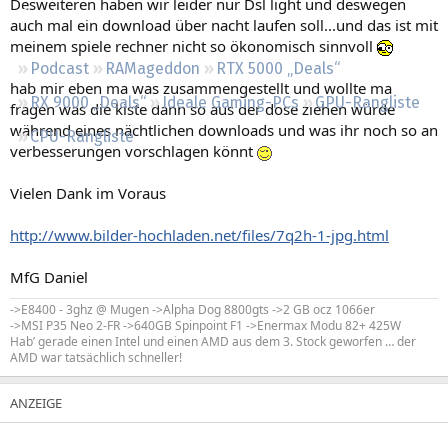
Desweiteren haben wir leider nur Dsl light und deswegen
Regeln
auch mal ein download über nacht laufen soll...und das ist mit
meinem spiele rechner nicht so ökonomisch sinnvoll
Podcast
RAMageddon
RTX 5000 „Deals“
hab mir eben ma was zusammengestellt und wollte ma
RX 9000 „Deals“
Ideale Gaming-PCs
GPU-Rangliste
fragen was die kiste dann so aus der dose ziehen würde
während eines nächtlichen downloads und was ihr noch so an
CPU-Rangliste
verbesserungen vorschlagen könnt
Vielen Dank im Voraus
http://www.bilder-hochladen.net/files/7q2h-1-jpg.html
MfG Daniel
->E8400 - 3ghz @ Mugen ->Alpha Dog 8800gts ->2 GB ocz 1066er
->MSI P35 Neo 2-FR ->640GB Spinpoint F1 ->Enermax Modu 82+ 425W
Hab’ gerade einen Intel und einen AMD aus dem 3. Stock geworfen … der
AMD war tatsächlich schneller!