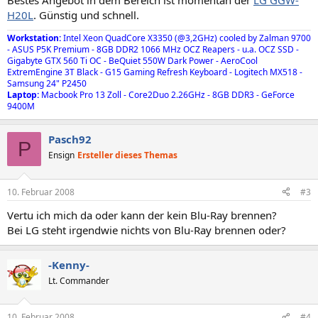
Bestes Angebot in dem Bereich ist momentan der
LG GGW-
H20L
. Günstig und schnell.
Workstation:
Intel Xeon QuadCore X3350 (@3,2GHz) cooled by Zalman 9700
- ASUS P5K Premium - 8GB DDR2 1066 MHz OCZ Reapers - u.a. OCZ SSD -
Gigabyte GTX 560 Ti OC - BeQuiet 550W Dark Power - AeroCool
ExtremEngine 3T Black - G15 Gaming Refresh Keyboard - Logitech MX518 -
Samsung 24" P2450
Laptop:
Macbook Pro 13 Zoll - Core2Duo 2.26GHz - 8GB DDR3 - GeForce
9400M
Pasch92
P
Ensign
Ersteller dieses Themas
10. Februar 2008
#3
Vertu ich mich da oder kann der kein Blu-Ray brennen?
Bei LG steht irgendwie nichts von Blu-Ray brennen oder?
-Kenny-
Lt. Commander
10. Februar 2008
#4