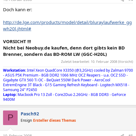
Doch kann er:
http://de.lge.com/products/model/detail/bluraylaufwerke_gg
wh20l.jhtml#
VORSICHT !!!
Nicht bei Neobuy.de kaufen, denn dort gibts kein BD
Brenner, sondern das BD-ROM LW (GGC-H20L)
Zuletzt bearbeitet:
10. Februar 2008
(Vorsicht)
Workstation:
Intel Xeon QuadCore X3350 (@3,2GHz) cooled by Zalman 9700
- ASUS P5K Premium - 8GB DDR2 1066 MHz OCZ Reapers - u.a. OCZ SSD -
Gigabyte GTX 560 Ti OC - BeQuiet 550W Dark Power - AeroCool
ExtremEngine 3T Black - G15 Gaming Refresh Keyboard - Logitech MX518 -
Samsung 24" P2450
Laptop:
Macbook Pro 13 Zoll - Core2Duo 2.26GHz - 8GB DDR3 - GeForce
9400M
Pasch92
P
Ensign
Ersteller dieses Themas
10. Februar 2008
#5