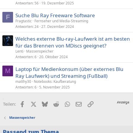
Antworten
56
19. Dezember 2025
Suche Blu Ray Freeware Software
F
Fragtastic
Fernseher und Media-Streaming
Antworten
24
27. Dezember 2024
Welches externe Blu-ray-Laufwerk ist am besten
für das Brennen von MDiscs geeignet?
Lenti
Massenspeicher
Antworten
6
20. Oktober 2024
Laptop für Medienkonsum (über externes Blu
M
Ray Laufwerk) und Streaming (Fußball)
matthy30
Notebooks: Kaufberatung
Antworten
6
5. November 2025
Facebook
X (Twitter)
Bluesky
Reddit
WhatsApp
E-Mail
Link
Teilen:
Massenspeicher
Passend zum Thema