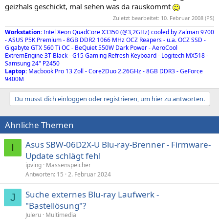
geizhals geschickt, mal sehen was da rauskommt
Zuletzt bearbeitet:
10. Februar 2008
(PS)
Workstation:
Intel Xeon QuadCore X3350 (@3,2GHz) cooled by Zalman 9700
- ASUS P5K Premium - 8GB DDR2 1066 MHz OCZ Reapers - u.a. OCZ SSD -
Gigabyte GTX 560 Ti OC - BeQuiet 550W Dark Power - AeroCool
ExtremEngine 3T Black - G15 Gaming Refresh Keyboard - Logitech MX518 -
Samsung 24" P2450
Laptop:
Macbook Pro 13 Zoll - Core2Duo 2.26GHz - 8GB DDR3 - GeForce
9400M
Du musst dich einloggen oder registrieren, um hier zu antworten.
Ähnliche Themen
Asus SBW-06D2X-U Blu-ray-Brenner - Firmware-
I
Update schlägt fehl
ipving
Massenspeicher
Antworten
15
2. Februar 2024
Suche externes Blu-ray Laufwerk -
J
"Bastellösung"?
Juleru
Multimedia