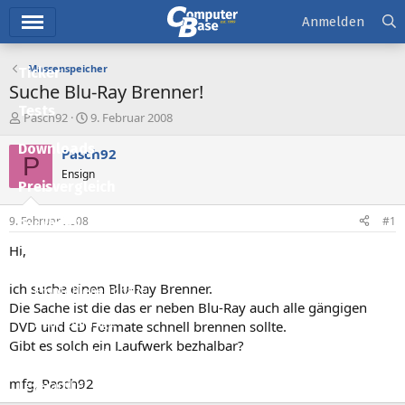
Hauptmenü
Anmelden
Massenspeicher
Ticker
Suche Blu-Ray Brenner!
Tests
E
E
Pasch92
9. Februar 2008
r
r
Downloads
s
s
Pasch92
P
t
t
Ensign
e
e
Preisvergleich
l
l
l
l
9. Februar 2008
#1
Forum
e
t
r
a
Hi,
Aktuelles
m
ich suche einen Blu-Ray Brenner.
Empfohlene Inhalte
Die Sache ist die das er neben Blu-Ray auch alle gängigen
Neue Beiträge
DVD und CD Formate schnell brennen sollte.
Gibt es solch ein Laufwerk bezhalbar?
Neueste Aktivitäten
mfg, Pasch92
Leserartikel