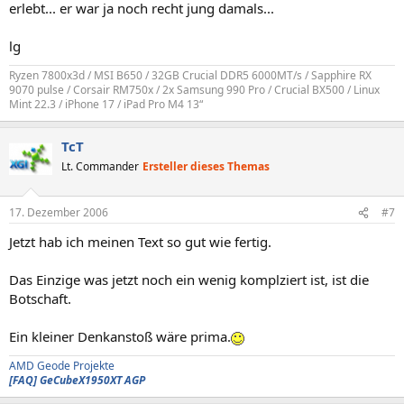
erlebt... er war ja noch recht jung damals...
lg
Ryzen 7800x3d / MSI B650 / 32GB Crucial DDR5 6000MT/s / Sapphire RX
9070 pulse / Corsair RM750x / 2x Samsung 990 Pro / Crucial BX500 / Linux
Mint 22.3 / iPhone 17 / iPad Pro M4 13“
TcT
Lt. Commander
Ersteller dieses Themas
17. Dezember 2006
#7
Jetzt hab ich meinen Text so gut wie fertig.
Das Einzige was jetzt noch ein wenig komplziert ist, ist die
Botschaft.
Ein kleiner Denkanstoß wäre prima.
AMD Geode Projekte
[FAQ] GeCubeX1950XT AGP