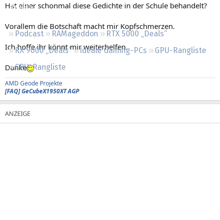
Hat einer schonmal diese Gedichte in der Schule behandelt?
Regeln
Vorallem die Botschaft macht mir Kopfschmerzen.
Podcast
RAMageddon
RTX 5000 „Deals“
Ich hoffe ihr könnt mir weiterhelfen.
RX 9000 „Deals“
Ideale Gaming-PCs
GPU-Rangliste
Danke
CPU-Rangliste
AMD Geode Projekte
[FAQ] GeCubeX1950XT AGP