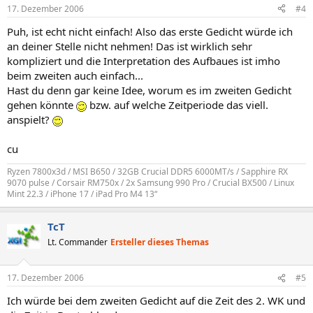
17. Dezember 2006
#4
Puh, ist echt nicht einfach! Also das erste Gedicht würde ich
an deiner Stelle nicht nehmen! Das ist wirklich sehr
kompliziert und die Interpretation des Aufbaues ist imho
beim zweiten auch einfach...
Hast du denn gar keine Idee, worum es im zweiten Gedicht
gehen könnte
bzw. auf welche Zeitperiode das viell.
anspielt?
cu
Ryzen 7800x3d / MSI B650 / 32GB Crucial DDR5 6000MT/s / Sapphire RX
9070 pulse / Corsair RM750x / 2x Samsung 990 Pro / Crucial BX500 / Linux
Mint 22.3 / iPhone 17 / iPad Pro M4 13“
TcT
Lt. Commander
Ersteller dieses Themas
17. Dezember 2006
#5
Ich würde bei dem zweiten Gedicht auf die Zeit des 2. WK und