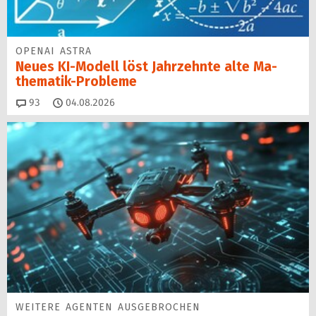
OPENAI ASTRA
Neues KI-Modell löst Jahr­zehn­te alte Ma­
thematik-Pro­ble­me
Kommentare
93
04.08.2026
WEITERE AGENTEN AUSGEBROCHEN