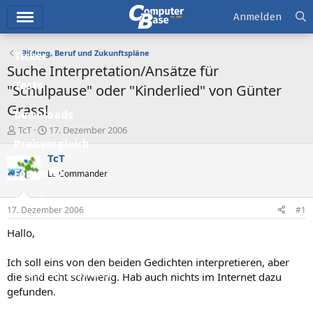
Hauptmenü
Anmelden
Bildung, Beruf und Zukunftspläne
Ticker
Suche Interpretation/Ansätze für
Tests
"Schulpause" oder "Kinderlied" von Günter
Grass!
Downloads
E
E
TcT
17. Dezember 2006
r
r
Preisvergleich
s
s
TcT
t
t
Forum
Lt. Commander
e
e
l
l
Aktuelles
l
l
17. Dezember 2006
#1
e
t
Empfohlene Inhalte
r
a
Hallo,
m
Neue Beiträge
Ich soll eins von den beiden Gedichten interpretieren, aber
Neueste Aktivitäten
die sind echt schwierig. Hab auch nichts im Internet dazu
gefunden.
Leserartikel