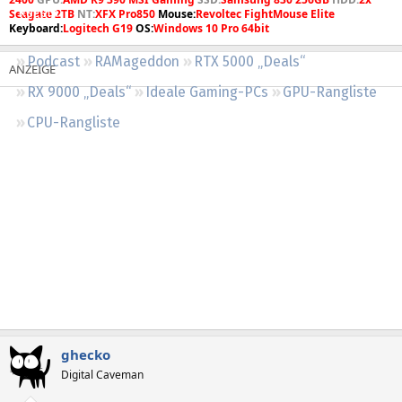
Regeln
Seagate 2TB
NT:
XFX Pro850
Mouse:
Revoltec FightMouse Elite
Keyboard:
Logitech G19
OS:
Windows 10 Pro 64bit
Podcast
RAMageddon
RTX 5000 „Deals“
RX 9000 „Deals“
Ideale Gaming-PCs
GPU-Rangliste
CPU-Rangliste
ghecko
Digital Caveman