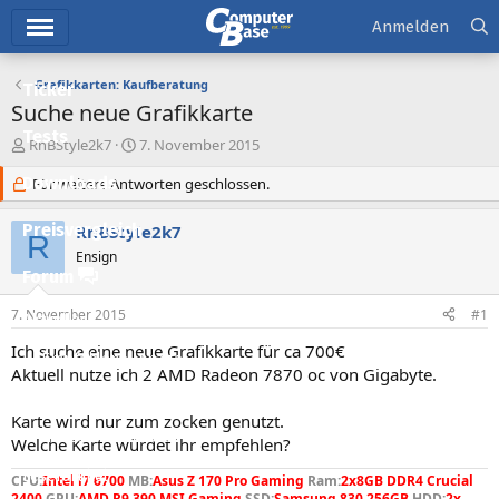
Hauptmenü
Anmelden
Grafikkarten: Kaufberatung
Ticker
Suche neue Grafikkarte
Tests
E
E
RnBStyle2k7
7. November 2015
r
r
Downloads
s
Für weitere Antworten geschlossen.
s
t
t
e
e
Preisvergleich
RnBStyle2k7
R
l
l
Ensign
l
l
Forum
e
t
r
a
7. November 2015
#1
Aktuelles
m
Ich suche eine neue Grafikkarte für ca 700€
Empfohlene Inhalte
Aktuell nutze ich 2 AMD Radeon 7870 oc von Gigabyte.
Neue Beiträge
Karte wird nur zum zocken genutzt.
Neueste Aktivitäten
Welche Karte würdet ihr empfehlen?
Leserartikel
CPU:
Intel i7 6700
MB:
Asus Z 170 Pro Gaming
Ram:
2x8GB DDR4 Crucial
2400
GPU:
AMD R9 390 MSI Gaming
SSD:
Samsung 830 256GB
HDD:
2x