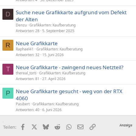
Suche neue Grafikkarte aufgrund vom Defekt
D
der Alten
Denzu
Grafikkarten: Kaufberatung
Antworten
28
5. September 2025
Neue Grafikkarte
R
Raphael41
Grafikkarten: Kaufberatung
Antworten
32
15. Juni 2026
Neue Grafikkarte - zwingend neues Netzteil?
T
thereal_torti
Grafikkarten: Kaufberatung
Antworten
81
27. April 2026
Neue Grafikkarte gesucht - weg von der RTX
P
4060
Pasibert
Grafikkarten: Kaufberatung
Antworten
40
6. Juni 2026
Facebook
X (Twitter)
Bluesky
Reddit
WhatsApp
E-Mail
Link
Teilen: