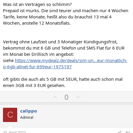
v
v
Was ist an Verträgen so schlimm?
e
e
Prepaid ist murks. Die sind teurer und machen nur 4 Wochen
S
S
Tarife, keine Monate, heißt also du brauchst 13 mal 4
t
t
Wochen, anstelle 12 Monatsflats.
i
i
m
m
Vertrag ohne Laufzeit und 3 Monatiger Kündigungsfrist,
m
m
bekommst du mit 6 GB und Telefon und SMS Flat für 6 EUR
e
e
im Monat bei Drillisch im angebot:
siehe
https://www.mydealz.de/deals/sim-on...eur-monatlich-
o-6gb-allnet-fur-699eur-1975197
oft gibts die auch als 5 GB mit 5EUR, hatte auch schon mal
einen 3GB mit 3 EUR gesehen.
P
N
0
o
e
s
g
calippo
C
i
a
Admiral
t
t
i
i
25. April 2022
#4