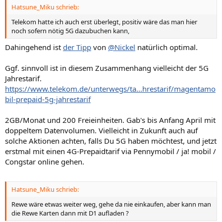
Hatsune_Miku schrieb:
e
e
S
S
Telekom hatte ich auch erst überlegt, positiv wäre das man hier
noch sofern nötig 5G dazubuchen kann,
t
t
i
i
Dahingehend ist
der Tipp
von
@Nickel
natürlich optimal.
m
m
m
m
Ggf. sinnvoll ist in diesem Zusammenhang vielleicht der 5G
Jahrestarif.
e
e
https://www.telekom.de/unterwegs/ta...hrestarif/magentamo
bil-prepaid-5g-jahrestarif
2GB/Monat und 200 Freieinheiten. Gab's bis Anfang April mit
doppeltem Datenvolumen. Vielleicht in Zukunft auch auf
solche Aktionen achten, falls Du 5G haben möchtest, und jetzt
erstmal mit einen 4G-Prepaidtarif via Pennymobil / ja! mobil /
Congstar online gehen.
Hatsune_Miku schrieb:
Rewe wäre etwas weiter weg, gehe da nie einkaufen, aber kann man
die Rewe Karten dann mit D1 aufladen ?