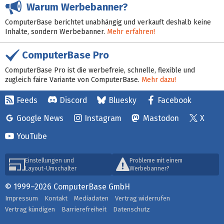
Warum Werbebanner?
ComputerBase berichtet unabhängig und verkauft deshalb keine
Inhalte, sondern Werbebanner.
Mehr erfahren!
ComputerBase Pro
ComputerBase Pro ist die werbefreie, schnelle, flexible und
zugleich faire Variante von ComputerBase.
Mehr dazu!
Feeds
Discord
Bluesky
Facebook
Google News
Instagram
Mastodon
X
YouTube
Einstellungen und
Probleme mit einem
Layout-Umschalter
Werbebanner?
© 1999–2026 ComputerBase GmbH
Impressum
Kontakt
Mediadaten
Vertrag widerrufen
Vertrag kündigen
Barrierefreiheit
Datenschutz