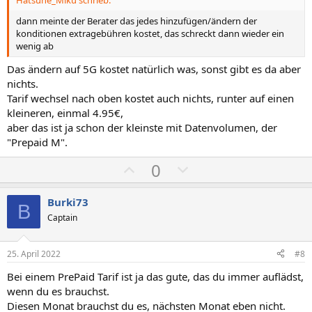
e
e
S
S
dann meinte der Berater das jedes hinzufügen/ändern der
konditionen extragebühren kostet, das schreckt dann wieder ein
t
t
wenig ab
i
i
m
m
Das ändern auf 5G kostet natürlich was, sonst gibt es da aber
nichts.
m
m
Tarif wechsel nach oben kostet auch nichts, runter auf einen
e
e
kleineren, einmal 4.95€,
aber das ist ja schon der kleinste mit Datenvolumen, der
"Prepaid M".
P
N
0
o
e
s
g
Burki73
B
i
a
Captain
t
t
i
i
25. April 2022
#8
v
v
Bei einem PrePaid Tarif ist ja das gute, das du immer auflädst,
e
e
wenn du es brauchst.
S
S
Diesen Monat brauchst du es, nächsten Monat eben nicht.