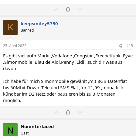
P
N
0
o
e
s
g
keepsmiley5750
K
i
a
Banned
t
t
i
i
25. April 2022
#15
v
v
Es gibt viel aufn Markt ,Vodafone ,Congstar ,Freenetfunk .Fyve
e
e
,Simonmobile ,Blau de,Aldi,Penny ,Lidl ..such dir was aus
S
S
davon .
t
t
i
i
Ich habe für mich Simonmobile gewählt ,mit 8GB Datenflat
m
m
bis 50Mbit Down.,Tele und SMS Flat ,für 11,99 ,monatlich
kündbar im D2 Netz,oder pausieren bis zu 3 Monaten
m
m
möglich.
e
e
P
N
0
o
e
s
g
Noninterlaced
N
i
a
Gast