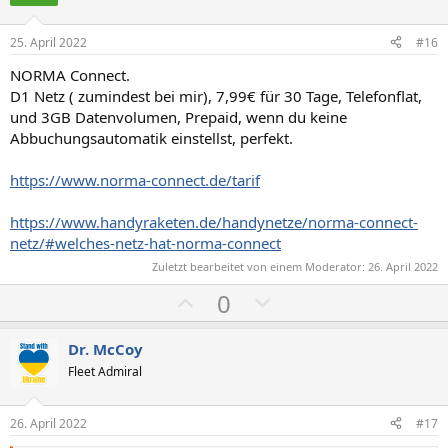
t
t
i
i
25. April 2022
#16
v
v
NORMA Connect.
e
e
D1 Netz ( zumindest bei mir), 7,99€ für 30 Tage, Telefonflat,
S
S
und 3GB Datenvolumen, Prepaid, wenn du keine
t
t
Abbuchungsautomatik einstellst, perfekt.
i
i
m
m
https://www.norma-connect.de/tarif
m
m
https://www.handyraketen.de/handynetze/norma-connect-
e
e
netz/#welches-netz-hat-norma-connect
Zuletzt bearbeitet von einem Moderator:
26. April 2022
P
N
0
o
e
s
g
Dr. McCoy
i
a
Fleet Admiral
t
t
i
i
26. April 2022
#17
v
v