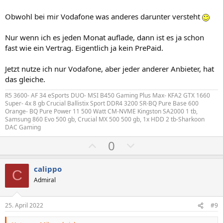
t
t
i
i
Obwohl bei mir Vodafone was anderes darunter versteht
m
m
Nur wenn ich es jeden Monat auflade, dann ist es ja schon
m
m
fast wie ein Vertrag. Eigentlich ja kein PrePaid.
e
e
Jetzt nutze ich nur Vodafone, aber jeder anderer Anbieter, hat
das gleiche.
R5 3600- AF 34 eSports DUO- MSI B450 Gaming Plus Max- KFA2 GTX 1660
Super- 4x 8 gb Crucial Ballistix Sport DDR4 3200 SR-BQ Pure Base 600
Orange- BQ Pure Power 11 500 Watt CM-NVME Kingston SA2000 1 tb,
Samsung 860 Evo 500 gb, Crucial MX 500 500 gb, 1x HDD 2 tb-Sharkoon
DAC Gaming
P
N
0
o
e
s
g
calippo
C
i
a
Admiral
t
t
i
i
25. April 2022
#9
v
v