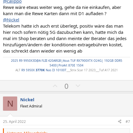
@calippo
Rewe wäre etwas weiter weg, gehe da nie einkaufen, aber
kann man die Rewe Karten dann mit D1 aufladen ?
@Nickel
Telekom hatte ich auch erst überlegt, positiv wäre das man
hier noch sofern nötig 5G dazubuchen kann, hatte mich da
mal im Shop beraten und dann meinte der Berater das jedes
hinzufügen/ändern der konditionen extragebühren kostet,
das schreckt dann wieder ein wenig ab
2025 R9 9950X3D@A FLIII 420ARGB|Asus TUF RX7900XTX O24G| 192GB DDR5
5400|ProArt 870E 1504
ALT
R9 5950X
3770K
Nas I3 10100T
___Strix Scar 17 2023___Tuf A17 2021
P
N
0
o
e
s
g
Nickel
N
i
a
Fleet Admiral
t
t
i
i
25. April 2022
#7
v
v
Hatsune_Miku schrieb: