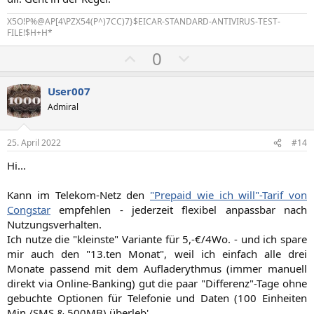
i
i
X5O!P%@AP[4\PZX54(P^)7CC)7}$EICAR-STANDARD-ANTIVIRUS-TEST-
m
m
FILE!$H+H*
m
m
P
N
0
e
e
o
e
s
g
User007
i
a
Admiral
t
t
i
i
25. April 2022
#14
v
v
Hi...
e
e
S
S
Kann im Telekom-Netz den
"Prepaid wie ich will"-Tarif von
t
t
Congstar
empfehlen - jederzeit flexibel anpassbar nach
i
i
Nutzungsverhalten.
m
m
Ich nutze die "kleinste" Variante für 5,-€/4Wo. - und ich spare
mir auch den "13.ten Monat", weil ich einfach alle drei
m
m
Monate passend mit dem Aufladerythmus (immer manuell
e
e
direkt via Online-Banking) gut die paar "Differenz"-Tage ohne
gebuchte Optionen für Telefonie und Daten (100 Einheiten
Min./SMS & 500MB) überleb'.