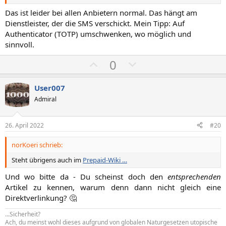
Das ist leider bei allen Anbietern normal. Das hängt am
Dienstleister, der die SMS verschickt. Mein Tipp: Auf
Authenticator (TOTP) umschwenken, wo möglich und
sinnvoll.
P
N
0
o
e
s
g
User007
i
a
Admiral
t
t
i
i
26. April 2022
#20
v
v
norKoeri schrieb:
e
e
S
S
Steht übrigens auch im
Prepaid-Wiki …
t
t
Und wo bitte da - Du scheinst doch den
entsprechenden
i
i
Artikel zu kennen, warum denn dann nicht gleich eine
m
m
Direktverlinkung? 🤔​
m
m
...Sicherheit?
e
e
Ach, du meinst wohl dieses aufgrund von globalen Naturgesetzen utopische