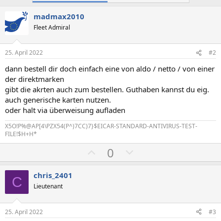
madmax2010
Fleet Admiral
25. April 2022
#2
dann bestell dir doch einfach eine von aldo / netto / von einer
der direktmarken
gibt die akrten auch zum bestellen. Guthaben kannst du eig.
auch generische karten nutzen.
oder halt via überweisung aufladen
X5O!P%@AP[4\PZX54(P^)7CC)7}$EICAR-STANDARD-ANTIVIRUS-TEST-
FILE!$H+H*
P
N
0
o
e
s
g
chris_2401
C
i
a
Lieutenant
t
t
i
i
25. April 2022
#3