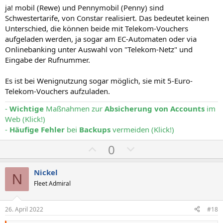
ja! mobil (Rewe) und Pennymobil (Penny) sind
Schwestertarife, von Constar realisiert. Das bedeutet keinen
Unterschied, die können beide mit Telekom-Vouchers
aufgeladen werden, ja sogar am EC-Automaten oder via
Onlinebanking unter Auswahl von "Telekom-Netz" und
Eingabe der Rufnummer.
Es ist bei Wenignutzung sogar möglich, sie mit 5-Euro-
Telekom-Vouchers aufzuladen.
-
Wichtige
Maßnahmen zur
Absicherung von Accounts
im
Web (Klick!)
-
Häufige Fehler
bei
Backups
vermeiden (Klick!)
P
N
0
o
e
s
g
Nickel
N
i
a
Fleet Admiral
t
t
i
i
26. April 2022
#18
v
v