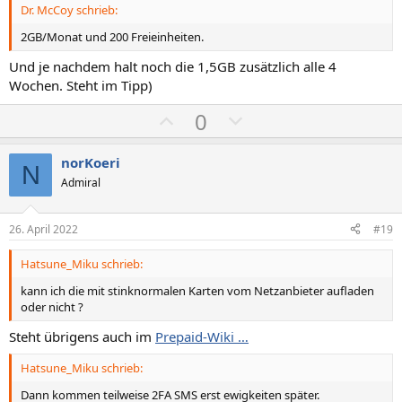
Dr. McCoy schrieb:
e
e
S
S
2GB/Monat und 200 Freieinheiten.
t
t
Und je nachdem halt noch die 1,5GB zusätzlich alle 4
i
i
Wochen. Steht im Tipp)
m
m
P
N
0
m
m
o
e
e
e
s
g
norKoeri
N
i
a
Admiral
t
t
i
i
26. April 2022
#19
v
v
Hatsune_Miku schrieb:
e
e
S
S
kann ich die mit stinknormalen Karten vom Netzanbieter aufladen
oder nicht ?
t
t
i
i
Steht übrigens auch im
Prepaid-Wiki …
m
m
Hatsune_Miku schrieb:
m
m
e
e
Dann kommen teilweise 2FA SMS erst ewigkeiten später.