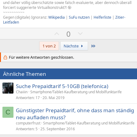
und daher völlig überschätzte sowie falsch evaluierte, aber dennoch überall
forciert suggerierte Virtualkonstrukt?! 🤪
~~~~~~~~~~
Gegen (digitale) Ignoranz:
Wikipedia
|
SuFu nutzen
|
Helferliste
|
Zitier-
Leitfaden
P
N
0
o
e
s
g
Letzte
1 von 2
Nächste
i
a
Für weitere Antworten geschlossen.
t
t
i
i
Ähnliche Themen
v
v
e
e
Suche Prepaidtarif 5-10GB (telefonica)
S
S
Chaiiin
Smartphone/Tablet-Kaufberatung und Mobilfunktarife
t
t
Antworten
17
20. Mai 2019
i
i
Günstigster Prepaidtarif, ohne dass man ständig
C
m
m
neu aufladen muss?
m
m
computerfrust
Smartphone/Tablet-Kaufberatung und Mobilfunktarife
e
e
Antworten
5
25. September 2016