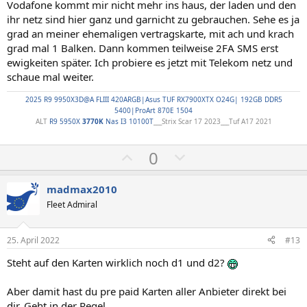
Vodafone kommt mir nicht mehr ins haus, der laden und den
ihr netz sind hier ganz und garnicht zu gebrauchen. Sehe es ja
grad an meiner ehemaligen vertragskarte, mit ach und krach
grad mal 1 Balken. Dann kommen teilweise 2FA SMS erst
ewigkeiten später. Ich probiere es jetzt mit Telekom netz und
schaue mal weiter.
2025 R9 9950X3D@A FLIII 420ARGB|Asus TUF RX7900XTX O24G| 192GB DDR5
5400|ProArt 870E 1504
ALT
R9 5950X
3770K
Nas I3 10100T
___Strix Scar 17 2023___Tuf A17 2021
P
N
0
o
e
s
g
madmax2010
i
a
Fleet Admiral
t
t
i
i
25. April 2022
#13
v
v
Steht auf den Karten wirklich noch d1 und d2?
e
e
S
S
Aber damit hast du pre paid Karten aller Anbieter direkt bei
t
t
dir. Geht in der Regel.