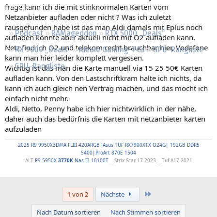
frage kann ich die mit stinknormalen Karten vom
Regeln
Netzanbieter aufladen oder nicht ? Was ich zuletzt
rausgefunden habe ist das man Aldi damals mit Eplus noch
Podcast
RAMageddon
RTX 5000 „Deals“
aufladen konnte aber aktuell nicht mit O2 aufladen kann.
Netz find ich O2 und telekom recht brauchbar hier, Vodafone
RX 9000 „Deals“
Ideale Gaming-PCs
GPU-Rangliste
kann man hier leider komplett vergessen.
CPU-Rangliste
Wichtig ist das man die Karte manuell via 15 25 50€ Karten
aufladen kann. Von den Lastschriftkram halte ich nichts, da
kann ich auch gleich nen Vertrag machen, und das möcht ich
einfach nicht mehr.
Aldi, Netto, Penny habe ich hier nichtwirklich in der nähe,
daher auch das bedürfnis die Karten mit netzanbieter karten
aufzuladen
2025 R9 9950X3D@A FLIII 420ARGB|Asus TUF RX7900XTX O24G| 192GB DDR5
5400|ProArt 870E 1504
ALT
R9 5950X
3770K
Nas I3 10100T
___Strix Scar 17 2023___Tuf A17 2021
Letzte
1 von 2
Nächste
Nach Datum sortieren
Nach Stimmen sortieren