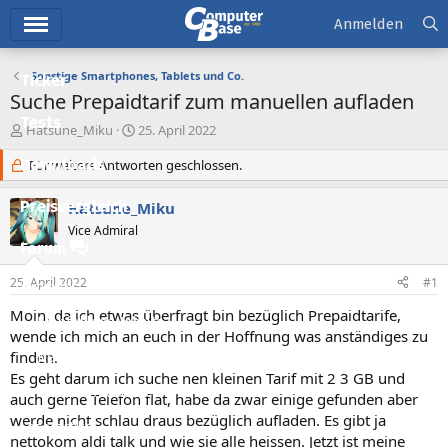
Hauptmenü
Anmelden
Sonstige Smartphones, Tablets und Co.
Ticker
Suche Prepaidtarif zum manuellen aufladen
Tests
E
E
Hatsune_Miku
25. April 2022
r
r
Downloads
s
Für weitere Antworten geschlossen.
s
t
t
e
e
Preisvergleich
Hatsune_Miku
l
l
Vice Admiral
l
l
Forum
e
t
r
a
25. April 2022
#1
Aktuelles
m
Moin, da ich etwas überfragt bin bezüglich Prepaidtarife,
Empfohlene Inhalte
wende ich mich an euch in der Hoffnung was anständiges zu
finden.
Neue Beiträge
Es geht darum ich suche nen kleinen Tarif mit 2 3 GB und
Neueste Aktivitäten
auch gerne Telefon flat, habe da zwar einige gefunden aber
werde nicht schlau draus bezüglich aufladen. Es gibt ja
Leserartikel
nettokom aldi talk und wie sie alle heissen. Jetzt ist meine