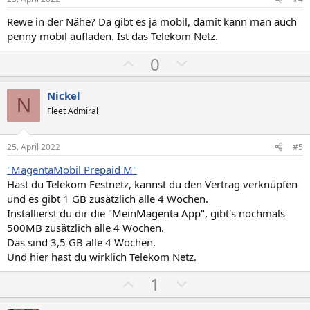
v
v
Rewe in der Nähe? Da gibt es ja mobil, damit kann man auch
e
e
penny mobil aufladen. Ist das Telekom Netz.
S
S
P
N
0
t
t
o
e
i
i
s
g
m
m
Nickel
N
i
a
m
m
Fleet Admiral
t
t
e
e
i
i
25. April 2022
#5
v
v
"MagentaMobil Prepaid M"
e
e
Hast du Telekom Festnetz, kannst du den Vertrag verknüpfen
S
S
und es gibt 1 GB zusätzlich alle 4 Wochen.
t
t
Installierst du dir die "MeinMagenta App", gibt's nochmals
i
i
500MB zusätzlich alle 4 Wochen.
m
m
Das sind 3,5 GB alle 4 Wochen.
Und hier hast du wirklich Telekom Netz.
m
m
e
e
P
N
1
o
e