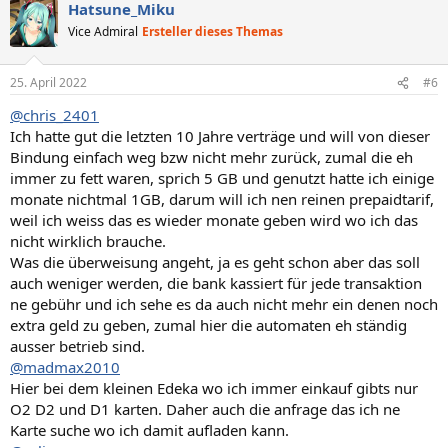
s
g
Hatsune_Miku
i
a
Vice Admiral
Ersteller dieses Themas
t
t
i
i
25. April 2022
#6
v
v
@chris_2401
e
e
Ich hatte gut die letzten 10 Jahre verträge und will von dieser
S
S
Bindung einfach weg bzw nicht mehr zurück, zumal die eh
t
t
immer zu fett waren, sprich 5 GB und genutzt hatte ich einige
i
i
monate nichtmal 1GB, darum will ich nen reinen prepaidtarif,
m
m
weil ich weiss das es wieder monate geben wird wo ich das
nicht wirklich brauche.
m
m
Was die überweisung angeht, ja es geht schon aber das soll
e
e
auch weniger werden, die bank kassiert für jede transaktion
ne gebühr und ich sehe es da auch nicht mehr ein denen noch
extra geld zu geben, zumal hier die automaten eh ständig
ausser betrieb sind.
@madmax2010
Hier bei dem kleinen Edeka wo ich immer einkauf gibts nur
O2 D2 und D1 karten. Daher auch die anfrage das ich ne
Karte suche wo ich damit aufladen kann.