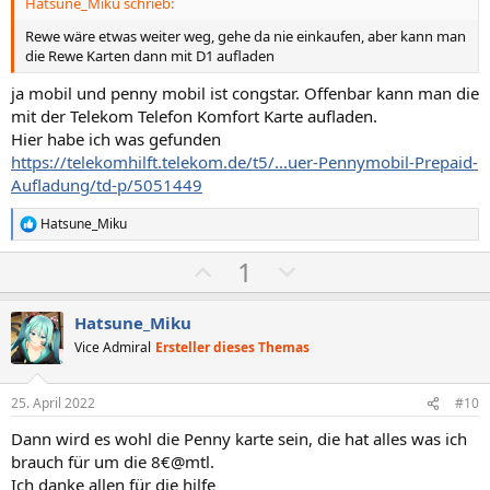
Hatsune_Miku schrieb:
e
e
S
S
Rewe wäre etwas weiter weg, gehe da nie einkaufen, aber kann man
die Rewe Karten dann mit D1 aufladen
t
t
i
i
ja mobil und penny mobil ist congstar. Offenbar kann man die
m
m
mit der Telekom Telefon Komfort Karte aufladen.
m
m
Hier habe ich was gefunden
https://telekomhilft.telekom.de/t5/...uer-Pennymobil-Prepaid-
e
e
Aufladung/td-p/5051449
Hatsune_Miku
R
e
P
N
1
a
k
o
e
t
s
g
i
Hatsune_Miku
o
i
a
Vice Admiral
Ersteller dieses Themas
n
t
t
e
n
i
i
25. April 2022
#10
:
v
v
Dann wird es wohl die Penny karte sein, die hat alles was ich
e
e
brauch für um die 8€@mtl.
S
S
Ich danke allen für die hilfe