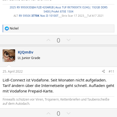
t
t
2025 R9 9950X3D@A FLIII 420ARGB|Asus TUF RX7900XTX O24G| 192GB DDR5
i
i
5400|ProArt 870E 1504
m
m
ALT
R9 5950X
3770K
Nas I3 10100T
___Strix Scar 17 2023___Tuf A17 2021
m
m
e
e
Nickel
R
e
P
N
0
a
k
o
e
t
s
g
i
KJQm8v
o
i
a
Lt. Junior Grade
n
t
t
e
n
i
i
25. April 2022
#11
:
v
v
Lidl-Connect ist Vodafone. Seit Monaten nicht aufgeladen.
e
e
Tarif ändern über die Internetseite geht schnell. Aufladen geht
S
S
mit Vodafone Prepaid-Karte.
t
t
Firewalls schützen vor Viren, Trojanern, Kettenbriefen und Taubenscheiße
i
i
auf dem Autodach.
m
m
P
N
0
m
m