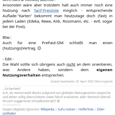
Ansonsten wäre aber trotzdem halt auch immer noch eine
Nutzung nach
Tarif-Preisliste
möglich - entsprechende
Auflade-"Karten" bekommt man heutzutage doch (fast) in
jedem Laden (Edeka, Rewe, Aldi, Rossmann, etc. - evtl. sogar
bei der Post).
Btw.:
Auch für eine PrePaid-SIM schließt man einen
(Nutzungs)Vertrag. 😉
- Edit -
Die Wahl sollte sich übrigens auch
nicht
an dem orientieren,
was Andere haben, sondern dem
eigenen
Nutzungsverhalten
entsprechen.​
Zuletzt bearbeitet:
25. April 2022
(Text ergänzt)
...Sicherheit?
Ach, du meinst wohl dieses aufgrund von globalen Naturgesetzen utopische
und daher völlig überschätzte sowie falsch evaluierte, aber dennoch überall
forciert suggerierte Virtualkonstrukt?! 🤪
~~~~~~~~~~
Gegen (digitale) Ignoranz:
Wikipedia
|
SuFu nutzen
|
Helferliste
|
Zitier-
Leitfaden