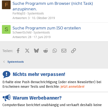
Suche Programm um Browser (nicht Task)
F
anzupinnen.
ForMaj03
Systemtools
Antworten
3
10. Oktober 2019
Suche Programm zum ISO erstellen
S
SchwertSchild
Systemtools
Antworten
28
17. Juni 2019
Facebook
X (Twitter)
Bluesky
Reddit
WhatsApp
E-Mail
Link
Teilen:
Systemtools
Nichts mehr verpassen!
Erhalte eine Push-Benachrichtigung (oder einen Newsletter) bei
Erscheinen neuer Tests und Berichte:
Jetzt anmelden!
Warum Werbebanner?
ComputerBase berichtet unabhängig und verkauft deshalb keine