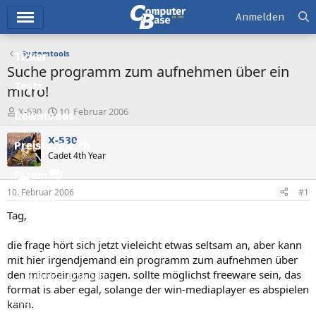
Hauptmenü
Anmelden
Systemtools
Ticker
Suche programm zum aufnehmen über ein
Tests
micro!
E
E
X-530
10. Februar 2006
Downloads
r
r
s
s
X-530
Preisvergleich
t
t
Cadet 4th Year
e
e
l
l
Forum
l
l
10. Februar 2006
#1
e
t
Aktuelles
r
a
Tag,
m
Empfohlene Inhalte
die frage hört sich jetzt vieleicht etwas seltsam an, aber kann
Neue Beiträge
mit hier irgendjemand ein programm zum aufnehmen über
den microeingang sagen. sollte möglichst freeware sein, das
Neueste Aktivitäten
format is aber egal, solange der win-mediaplayer es abspielen
Leserartikel
kann.