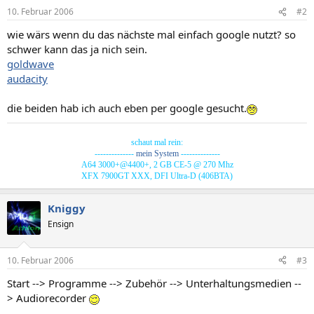
10. Februar 2006
#2
wie wärs wenn du das nächste mal einfach google nutzt? so
schwer kann das ja nich sein.
goldwave
audacity
die beiden hab ich auch eben per google gesucht.
schaut mal rein:​
--------------
mein System
--------------​
A64 3000+@4400+, 2 GB CE-5 @ 270 Mhz​
XFX 7900GT XXX, DFI Ultra-D (406BTA)​
Kniggy
Ensign
10. Februar 2006
#3
Start --> Programme --> Zubehör --> Unterhaltungsmedien --
> Audiorecorder