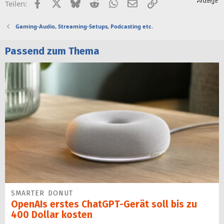
Facebook
X (Twitter)
Bluesky
Reddit
WhatsApp
E-Mail
Link
Teilen:
Gaming-Audio, Streaming-Setups, Podcasting etc.
Passend zum Thema
SMARTER DONUT
OpenAIs erstes ChatGPT-Gerät soll bis zu
400 Dollar kosten