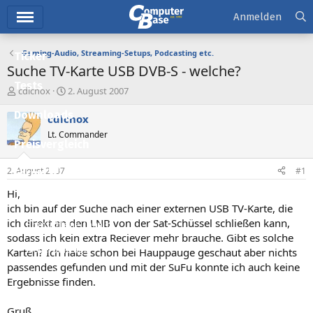
Hauptmenü
Anmelden
Gaming-Audio, Streaming-Setups, Podcasting etc.
Ticker
Suche TV-Karte USB DVB-S - welche?
Tests
E
E
cdlcnox
2. August 2007
r
r
Downloads
s
s
cdlcnox
t
t
Lt. Commander
e
e
Preisvergleich
l
l
l
l
2. August 2007
#1
Forum
e
t
r
a
Hi,
Aktuelles
m
ich bin auf der Suche nach einer externen USB TV-Karte, die
ich direkt an den LNB von der Sat-Schüssel schließen kann,
Empfohlene Inhalte
sodass ich kein extra Reciever mehr brauche. Gibt es solche
Neue Beiträge
Karten? Ich habe schon bei Hauppauge geschaut aber nichts
passendes gefunden und mit der SuFu konnte ich auch keine
Neueste Aktivitäten
Ergebnisse finden.
Leserartikel
Gruß