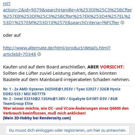
ml?
action=2&id=9079&searchHandle=A%253Dl%25C3%25BCfter
%257EB%253Dl%25C3%25BCfter%257EK%253D4%257EL%2
53D1%257EM%253D10%257E&searchCriteria=l%FCfter
oder auf
http://www.alternate.de/html/product/details.html?
articleId=70348
Kaufen und auf dem Board anschließen.
ABER
VORSICHT:
Sollten die Lüfter zuviel Leistung ziehen, dann könnten
Bauteile auf dem Mainboard irreperabelen Schaden nehmen.
Nr. 1 - 2x AMD Opteron 2425HE@1,053V / Tyan S2927 / 32GB Hynix
DDR2-533 / MSI HD7770
Nr. 2 - Intel X3210@2.13GHz@1.08V / Gigabyte G41MT-D3V / 8GB
TeamGroup Elite
!Wer wissen möchte, wie OC- und VCore-Änderungen eines Q6600 den
Verbrauch beeinflussen, muß mich anklicken!
[Mein 3D-Hobby bei Renderosity.com]
Du musst dich einloggen oder registrieren, um hier zu antworten.