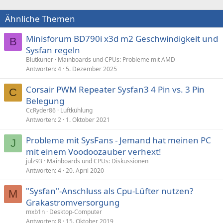
Ähnliche Themen
Minisforum BD790i x3d m2 Geschwindigkeit und
B
Sysfan regeln
Blutkurier
Mainboards und CPUs: Probleme mit AMD
Antworten
4
5. Dezember 2025
Corsair PWM Repeater Sysfan3 4 Pin vs. 3 Pin
C
Belegung
CcRyder86
Luftkühlung
Antworten
2
1. Oktober 2021
Probleme mit SysFans - Jemand hat meinen PC
J
mit einem Voodoozauber verhext!
julz93
Mainboards und CPUs: Diskussionen
Antworten
4
20. April 2020
"Sysfan"-Anschluss als Cpu-Lüfter nutzen?
M
Grakastromversorgung
mxb1n
Desktop-Computer
Antworten
8
15. Oktober 2019