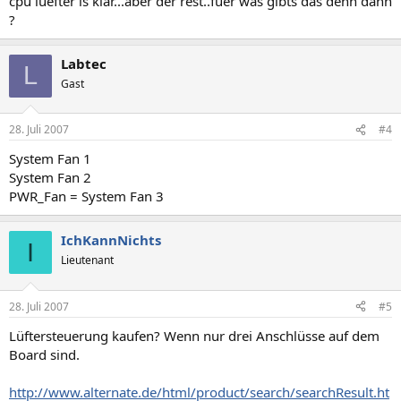
cpu luefter is klar...aber der rest..fuer was gibts das denn dann
?
Labtec
L
Gast
28. Juli 2007
#4
System Fan 1
System Fan 2
PWR_Fan = System Fan 3
IchKannNichts
I
Lieutenant
28. Juli 2007
#5
Lüftersteuerung kaufen? Wenn nur drei Anschlüsse auf dem
Board sind.
http://www.alternate.de/html/product/search/searchResult.ht