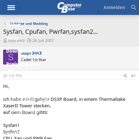
Hauptmenü
Anmelden
Gehäuse und Modding
Ticker
Sysfan, Cpufan, Pwrfan,sysfan2...
Tests
E
E
supr3m3
28. Juli 2007
r
r
Downloads
s
s
supr3m3
S
t
t
Cadet 1st Year
e
e
Preisvergleich
l
l
l
l
28. Juli 2007
#1
Forum
e
t
r
a
Hi,
Aktuelles
m
ich habe ein Gigabyte DS3P Board, in einem Thermaltake
Empfohlene Inhalte
XaserII Tower stecken,
Neue Beiträge
auf dem Board gibts:
Neueste Aktivitäten
Sysfan1
Sysfan2
Leserartikel
CPU_Fan und PWR Fan.