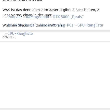
Regeln
WAS ist das denn alles ? im Xaser II gibts 2 Fans hinten, 2
Fans vorne, einen in der Tuer.
Podcast
RAMageddon
RTX 5000 „Deals“
Welchen Stecke ich denn da WO an ?
RX 9000 „Deals“
Ideale Gaming-PCs
GPU-Rangliste
CPU-Rangliste