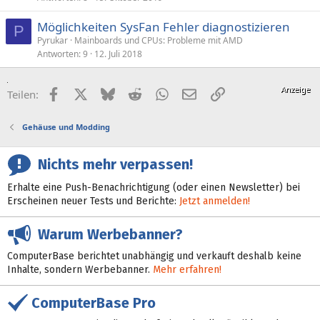
Möglichkeiten SysFan Fehler diagnostizieren
P
Pyrukar
Mainboards und CPUs: Probleme mit AMD
Antworten
9
12. Juli 2018
Facebook
X (Twitter)
Bluesky
Reddit
WhatsApp
E-Mail
Link
Teilen:
Gehäuse und Modding
Nichts mehr verpassen!
Erhalte eine Push-Benachrichtigung (oder einen Newsletter) bei
Erscheinen neuer Tests und Berichte:
Jetzt anmelden!
Warum Werbebanner?
ComputerBase berichtet unabhängig und verkauft deshalb keine
Inhalte, sondern Werbebanner.
Mehr erfahren!
ComputerBase Pro