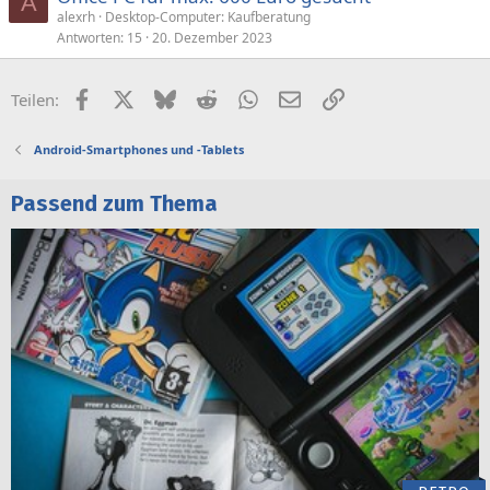
A
alexrh
Desktop-Computer: Kaufberatung
Antworten
15
20. Dezember 2023
Facebook
X (Twitter)
Bluesky
Reddit
WhatsApp
E-Mail
Link
Teilen:
Android-Smartphones und -Tablets
Passend zum Thema