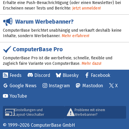
Erhalte eine Push-Benachrichtigung (oder einen Newsletter) bei
Erscheinen neuer Tests und Berichte:
Jetzt anmelden!
Warum Werbebanner?
ComputerBase berichtet unabhängig und verkauft deshalb keine
Inhalte, sondern Werbebanner.
Mehr erfahren!
ComputerBase Pro
ComputerBase Pro ist die werbefreie, schnelle, flexible und
zugleich faire Variante von ComputerBase.
Mehr dazu!
Feeds
Discord
Bluesky
Facebook
Google News
Instagram
Mastodon
X
YouTube
Einstellungen und
Probleme mit einem
Layout-Umschalter
Werbebanner?
© 1999–2026 ComputerBase GmbH