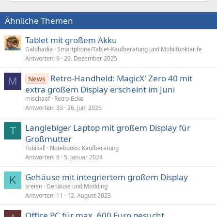
Ähnliche Themen
Tablet mit großem Akku
Galdbadia
Smartphone/Tablet-Kaufberatung und Mobilfunktarife
Antworten
9
29. Dezember 2025
Retro-Handheld: MagicX' Zero 40 mit
News
M
extra großem Display erscheint im Juni
mischaef
Retro-Ecke
Antworten
33
26. Juni 2025
Langlebiger Laptop mit großem Display für
T
Großmutter
Tobikall
Notebooks: Kaufberatung
Antworten
8
5. Januar 2024
Gehäuse mit integriertem großem Display
K
kreien
Gehäuse und Modding
Antworten
11
12. August 2023
Office PC für max. 600 Euro gesucht