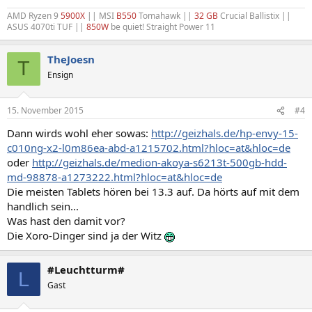
AMD Ryzen 9
5900X
|| MSI
B550
Tomahawk ||
32 GB
Crucial Ballistix ||
ASUS 4070ti TUF ||
850W
be quiet! Straight Power 11
TheJoesn
T
Ensign
15. November 2015
#4
Dann wirds wohl eher sowas:
http://geizhals.de/hp-envy-15-
c010ng-x2-l0m86ea-abd-a1215702.html?hloc=at&hloc=de
oder
http://geizhals.de/medion-akoya-s6213t-500gb-hdd-
md-98878-a1273222.html?hloc=at&hloc=de
Die meisten Tablets hören bei 13.3 auf. Da hörts auf mit dem
handlich sein...
Was hast den damit vor?
Die Xoro-Dinger sind ja der Witz
#Leuchtturm#
L
Gast