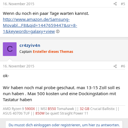
16. November 2015
#5
Wenn du noch ein paar Tage warten kannst.
http://www.amazon.de/Samsung-
Movabl...F8&qid=1447659447&sr=8-
1&keywords=galaxy+view
cr4zyiv4n
C
Captain
Ersteller dieses Themas
16. November 2015
#6
ok-
Wir haben noch mal probe geschaut. max 13-15 Zoll soll es
nun haben . Max 500 kosten und eine Dockingstation mit
Tastatur haben
AMD Ryzen 9
5900X
|| MSI
B550
Tomahawk ||
32 GB
Crucial Ballistix ||
ASUS 4070ti TUF ||
850W
be quiet! Straight Power 11
Du musst dich einloggen oder registrieren, um hier zu antworten.