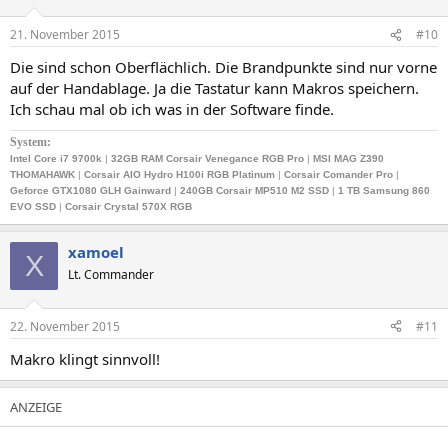
21. November 2015
#10
Die sind schon Oberflächlich. Die Brandpunkte sind nur vorne
auf der Handablage. Ja die Tastatur kann Makros speichern.
Ich schau mal ob ich was in der Software finde.
System:
Intel Core i7 9700k
|
32GB RAM Corsair Venegance RGB Pro
|
MSI MAG Z390
THOMAHAWK
|
Corsair AIO Hydro H100i RGB Platinum
|
Corsair Comander Pro
|
Geforce GTX1080 GLH Gainward
|
240GB
Corsair MP510 M2 SSD
|
1 TB Samsung 860
EVO SSD
|
Corsair Crystal 570X RGB
xamoel
X
Lt. Commander
22. November 2015
#11
Makro klingt sinnvoll!