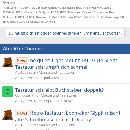
System:
Intel Core i7 9700k
|
32GB RAM Corsair Venegance RGB Pro
|
MSI MAG Z390
THOMAHAWK
|
Corsair AIO Hydro H100i RGB Platinum
|
Corsair Comander Pro
|
Geforce GTX1080 GLH Gainward
|
240GB
Corsair MP510 M2 SSD
|
1 TB Samsung 860
EVO SSD
|
Corsair Crystal 570X RGB
Du musst dich einloggen oder registrieren, um hier zu antworten.
Ähnliche Themen
be quiet! Light Mount TKL: Gute Silent-
News
Tastatur schrumpft sich schmal
AbstaubBaer
Mäuse und Tastaturen
Antworten
16
5. Juni 2026
Tastatur schreibt Buchstaben doppelt?
C
ComputerMilo
Mäuse und Tastaturen
Antworten
4
29. September 2024
Retro-Tastatur: Epomaker Glyph mischt
News
alte Schreibmaschine mit Display
AbstaubBaer
Mäuse und Tastaturen