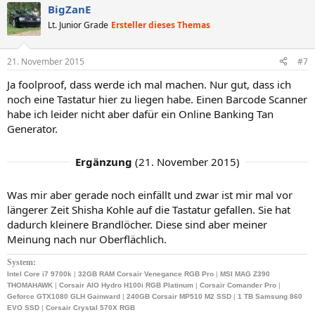
BigZanE
Lt. Junior Grade
Ersteller dieses Themas
21. November 2015
#7
Ja foolproof, dass werde ich mal machen. Nur gut, dass ich
noch eine Tastatur hier zu liegen habe. Einen Barcode Scanner
habe ich leider nicht aber dafür ein Online Banking Tan
Generator.
Ergänzung
(
21. November 2015
)
Was mir aber gerade noch einfällt und zwar ist mir mal vor
längerer Zeit Shisha Kohle auf die Tastatur gefallen. Sie hat
dadurch kleinere Brandlöcher. Diese sind aber meiner
Meinung nach nur Oberflächlich.
System:
Intel Core i7 9700k
|
32GB RAM Corsair Venegance RGB Pro
|
MSI MAG Z390
THOMAHAWK
|
Corsair AIO Hydro H100i RGB Platinum
|
Corsair Comander Pro
|
Geforce GTX1080 GLH Gainward
|
240GB
Corsair MP510 M2 SSD
|
1 TB Samsung 860
EVO SSD
|
Corsair Crystal 570X RGB