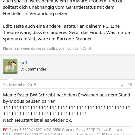
auch spackt, ist es definitiv ein Firmware-Problem, und du
solltest dich unabhängig vom Garantiestatus mit dem
Hersteller in Verbindung setzen.
Edit: Teste auch eine andere Tastatur an deinem PC. EIne
Theorie wäre, dass ein anderes Gerät das Eingibt. Was mir da
spontan einfällt, wäre ein Barcode-Scanner.
Klicke
hier
wenn du wissen willst, wie hoch dein IQ ist.
sr1
Lt. Commander
21. November 2015
#5
Meine Razer BW Schreibt nach dem Erwachen aus dem Stand-
by-Modus pausenlos 1en.
11111111111111111111111111111111111111111111111
1111111111111111111111111111111
Nach Neustart ist alles wieder ok.
PC:
Ryzen5 5600X / MSI MPG B550 Gaming Plus / 32GB Crucial Ballistix
DDR4-3200/ RX 6700 XT/ 650 Watt be quiet! Pure Power 11 FM / Arctic Liquid