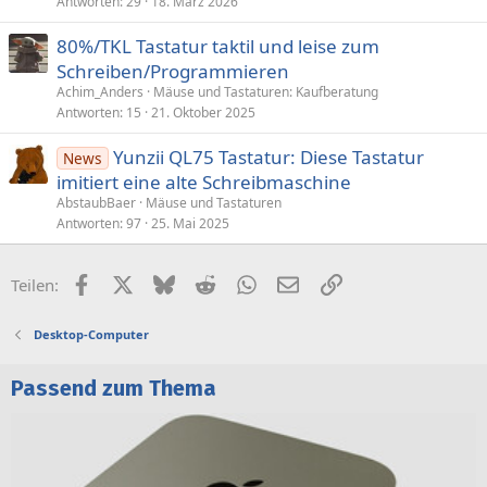
Antworten
29
18. März 2026
80%/TKL Tastatur taktil und leise zum
Schreiben/Programmieren
Achim_Anders
Mäuse und Tastaturen: Kaufberatung
Antworten
15
21. Oktober 2025
Yunzii QL75 Tastatur: Diese Tastatur
News
imitiert eine alte Schreibmaschine
AbstaubBaer
Mäuse und Tastaturen
Antworten
97
25. Mai 2025
Facebook
X (Twitter)
Bluesky
Reddit
WhatsApp
E-Mail
Link
Teilen:
Desktop-Computer
Passend zum Thema