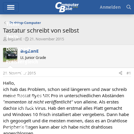
Hauptmenü
Anmelden
Desktop-Computer
Ticker
Tastatur schreibt von selbst
Tests
E
E
BigZanE
21. November 2015
r
r
Downloads
s
s
BigZanE
t
t
Lt. Junior Grade
e
e
Preisvergleich
l
l
l
l
21. November 2015
#1
Forum
e
t
r
a
Hallo,
Aktuelles
m
ich hab das Problem, schon seid längerem und zwar schreib
meine Roccat Ryos MK Pro in unterschiedlichen Abständen
Empfohlene Inhalte
"momentan ist nicht veröffentlicht"
von alleine. Als erstes
Neue Beiträge
dachte ich fuck Virus. Hab den erstmal alles Platt gemacht
und Windows 10 frisch installiert aber vergebens. Dann habe
Neueste Aktivitäten
ich gegoogelt und die meisten meinen, dass es an Drahtlose
Peripherie liegen kann aber ich habe nicht drahtloses
Leserartikel
angeschlossen.