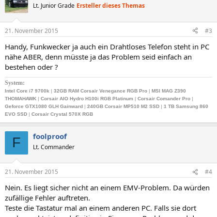
Lt. Junior Grade
Ersteller dieses Themas
21. November 2015
#3
Handy, Funkwecker ja auch ein Drahtloses Telefon steht in PC
nähe ABER, denn müsste ja das Problem seid einfach an
bestehen oder ?
System:
Intel Core i7 9700k
|
32GB RAM Corsair Venegance RGB Pro
|
MSI MAG Z390
THOMAHAWK
|
Corsair AIO Hydro H100i RGB Platinum
|
Corsair Comander Pro
|
Geforce GTX1080 GLH Gainward
|
240GB
Corsair MP510 M2 SSD
|
1 TB Samsung 860
EVO SSD
|
Corsair Crystal 570X RGB
foolproof
F
Lt. Commander
21. November 2015
#4
Nein. Es liegt sicher nicht an einem EMV-Problem. Da würden
zufällige Fehler auftreten.
Teste die Tastatur mal an einem anderen PC. Falls sie dort