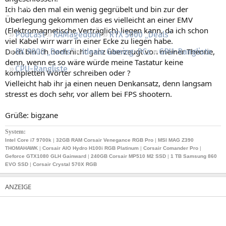
Regeln
Ich hab den mal ein wenig gegrübelt und bin zur der
Überlegung gekommen das es vielleicht an einer EMV
(Elektromagnetische Verträglich) liegen kann, da ich schon
Podcast
RAMageddon
RTX 5000 „Deals“
viel Kabel wirr warr in einer Ecke zu liegen habe.
Doch bin ich noch nicht ganz überzeugt von meiner Theorie,
RX 9000 „Deals“
Ideale Gaming-PCs
GPU-Rangliste
denn, wenn es so wäre würde meine Tastatur keine
CPU-Rangliste
kompletten Wörter schreiben oder ?
Vielleicht hab ihr ja einen neuen Denkansatz, denn langsam
stresst es doch sehr, vor allem bei FPS shootern.
Grüße: bigzane
System:
Intel Core i7 9700k
|
32GB RAM Corsair Venegance RGB Pro
|
MSI MAG Z390
THOMAHAWK
|
Corsair AIO Hydro H100i RGB Platinum
|
Corsair Comander Pro
|
Geforce GTX1080 GLH Gainward
|
240GB
Corsair MP510 M2 SSD
|
1 TB Samsung 860
EVO SSD
|
Corsair Crystal 570X RGB