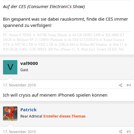
Auf der CES (Consumer Electroni
C
s Show)
Bin gespannt was sie dabei rauskommt, finde die CES immer
spannend zu verfolgen!
PC: Ryzen 9 7950X ☠ X670E Aorus Master ☠ 64 GB DDR5 5200 ☠ RX 6800 XT
16GB
☠ BeQuiet SP 11 1200W Platinum
☠ 4x Dell S2721DGFA
☠
Xonar Essence
STX
☠ SN750 2 TB ☠ SSD 2 TB ☠ 128GB M4 ☠ Define R6 Window ☠ Win 11 ☠
K95 RGB, G402, G29, MMX 300 Pro, iPhone 11, X, iPad Air2, Switch OLED, Wii
val9000
V
Gast
17. November 2010
#4
Ich will crysis auf meinem iPhone6 spielen können
Patrick
Rear Admiral
Ersteller dieses Themas
17. November 2010
#5