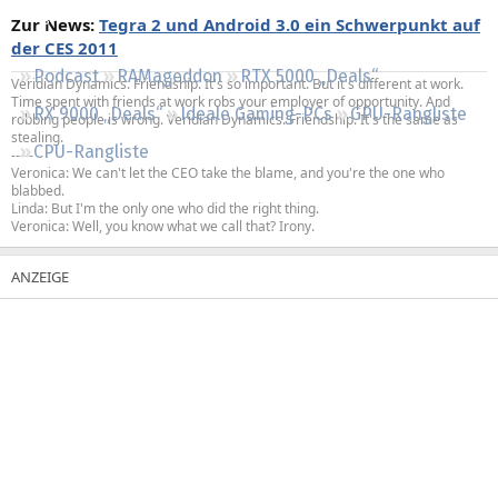
Regeln
Zur News:
Tegra 2 und Android 3.0 ein Schwerpunkt auf
der CES 2011
Podcast
RAMageddon
RTX 5000 „Deals“
Veridian Dynamics. Friendship. It's so important. But it's different at work.
Time spent with friends at work robs your employer of opportunity. And
RX 9000 „Deals“
Ideale Gaming-PCs
GPU-Rangliste
robbing people is wrong. Veridian Dynamics. Friendship. It's the same as
stealing.
CPU-Rangliste
-----
Veronica: We can't let the CEO take the blame, and you're the one who
blabbed.
Linda: But I'm the only one who did the right thing.
Veronica: Well, you know what we call that? Irony.