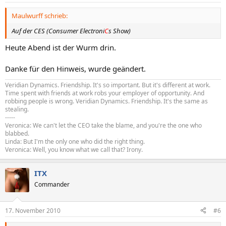
Maulwurff schrieb:
Auf der CES (Consumer Electroni
C
s Show)
Heute Abend ist der Wurm drin.
Danke für den Hinweis, wurde geändert.
Veridian Dynamics. Friendship. It's so important. But it's different at work.
Time spent with friends at work robs your employer of opportunity. And
robbing people is wrong. Veridian Dynamics. Friendship. It's the same as
stealing.
-----
Veronica: We can't let the CEO take the blame, and you're the one who
blabbed.
Linda: But I'm the only one who did the right thing.
Veronica: Well, you know what we call that? Irony.
ITX
Commander
17. November 2010
#6