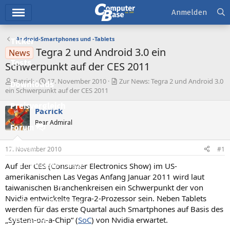
Hauptmenü
Anmelden
Android-Smartphones und -Tablets
Ticker
Tegra 2 und Android 3.0 ein
News
Tests
Schwerpunkt auf der CES 2011
E
E
Patrick
17. November 2010
Zur News: Tegra 2 und Android 3.0
Downloads
r
r
ein Schwerpunkt auf der CES 2011
s
s
Preisvergleich
t
t
Patrick
e
e
Rear Admiral
l
l
Forum
l
l
e
t
Aktuelles
17. November 2010
#1
r
a
m
Auf der CES (Consumer Electronics Show) im US-
Empfohlene Inhalte
amerikanischen Las Vegas Anfang Januar 2011 wird laut
Neue Beiträge
taiwanischen Branchenkreisen ein Schwerpunkt der von
Nvidia entwickelte Tegra-2-Prozessor sein. Neben Tablets
Neueste Aktivitäten
werden für das erste Quartal auch Smartphones auf Basis des
„System-on-a-Chip“ (
SoC
) von Nvidia erwartet.
Leserartikel