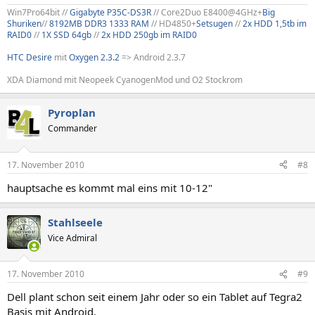
Win7Pro64bit //
Gigabyte P35C-DS3R
// Core2Duo E8400@4GHz+
Big
Shuriken
//
8192MB DDR3 1333 RAM
// HD4850+
Setsugen
//
2x HDD 1,5tb im
RAID0
//
1X SSD 64gb
//
2x HDD 250gb im RAID0
HTC Desire
mit
Oxygen 2.3.2
=> Android 2.3.7
XDA Diamond mit Neopeek CyanogenMod und O2 Stockrom
Pyroplan
Commander
17. November 2010
#8
hauptsache es kommt mal eins mit 10-12"
Stahlseele
Vice Admiral
17. November 2010
#9
Dell plant schon seit einem Jahr oder so ein Tablet auf Tegra2
Basis mit Android.