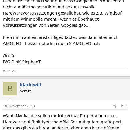
Fande das eigentlich sehr gut, dass Google den Produzenten
nicht annähernd so strikte und anspruchsvolle
Hardwarevoraussetzungen gestellt hat, wie es z.B. Windo0f
mit dem Winmobile macht - wenn es überhaupt
Voraussetzungen von Seiten Googles gab...
Freu mich auf ein anständiges Tablet, was dann aber auch
AMOLED - besser natürlich noch S-AMOLED hat.
Grüße
B!G-P!nK-3lephanT
#BPFMZ
blackiwid
B
Admiral
18. November 2010
#13
Wähh Nvidia, die sollen ihr Intelectual Property behalten.
Hardware gut (halt typische ARM-Soc mit gutem grafic part
aber das gibts auch von anderen) aber eben keine offenen