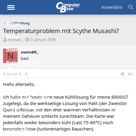
Hauptmenü
Anmelden
Luftkühlung
Ticker
Temperaturproblem mit Scythe Musashi?
Tests
E
E
noman_
7. Januar 2009
r
r
Downloads
s
s
noman_
N
t
t
Gast
e
e
Preisvergleich
l
l
l
l
7. Januar 2009
#1
Forum
e
t
r
a
Hallo allerseits,
Aktuelles
m
ich habe mir heute eine neue Kühllösung für meine 8800GT
Empfohlene Inhalte
zugelegt, da die werkseitige Lösung von Palit (der Zweislot-
Neue Beiträge
Quirl) offenbar mit den eher warmen Verhältnissen in
meinem Gehäuse schlecht zurechtkam. Die Karte war
Neueste Aktivitäten
jedenfalls weder besonders kühl (Last 75-80°C) noch
besonders leise (turbinenartiges Rauschen).
Leserartikel