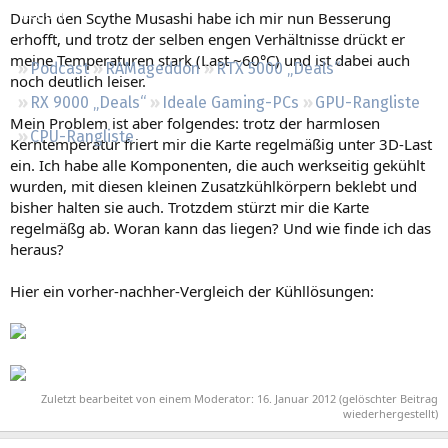
Regeln
Durch den Scythe Musashi habe ich mir nun Besserung
erhofft, und trotz der selben engen Verhältnisse drückt er
meine Temperaturen stark (Last ~60°C) und ist dabei auch
Podcast
RAMageddon
RTX 5000 „Deals“
noch deutlich leiser.
RX 9000 „Deals“
Ideale Gaming-PCs
GPU-Rangliste
Mein Problem ist aber folgendes: trotz der harmlosen
CPU-Rangliste
Kerntemperatur friert mir die Karte regelmäßig unter 3D-Last
ein. Ich habe alle Komponenten, die auch werkseitig gekühlt
wurden, mit diesen kleinen Zusatzkühlkörpern beklebt und
bisher halten sie auch. Trotzdem stürzt mir die Karte
regelmäßg ab. Woran kann das liegen? Und wie finde ich das
heraus?
Hier ein vorher-nachher-Vergleich der Kühllösungen:
Zuletzt bearbeitet von einem Moderator:
16. Januar 2012
(gelöschter Beitrag
wiederhergestellt)