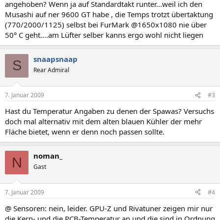
angehoben? Wenn ja auf Standardtakt runter...weil ich den
Musashi auf ner 9600 GT habe , die Temps trotzt übertaktung
(770/2000/1125) selbst bei FurMark @1650x1080 nie über
50° C geht....am Lüfter selber kanns ergo wohl nicht liegen
snaapsnaap
S
Rear Admiral
7. Januar 2009
#3
Hast du Temperatur Angaben zu denen der Spawas? Versuchs
doch mal alternativ mit dem alten blauen Kühler der mehr
Fläche bietet, wenn er denn noch passen sollte.
noman_
N
Gast
7. Januar 2009
#4
@ Sensoren: nein, leider. GPU-Z und Rivatuner zeigen mir nur
die Kern- und die PCB-Temperatur an und die sind in Ordnung