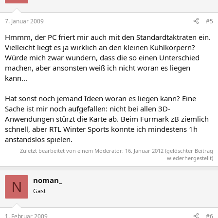
7. Januar 2009
#5
Hmmm, der PC friert mir auch mit den Standardtaktraten ein.
Vielleicht liegt es ja wirklich an den kleinen Kühlkörpern?
Würde mich zwar wundern, dass die so einen Unterschied
machen, aber ansonsten weiß ich nicht woran es liegen
kann...
Hat sonst noch jemand Ideen woran es liegen kann? Eine
Sache ist mir noch aufgefallen: nicht bei allen 3D-
Anwendungen stürzt die Karte ab. Beim Furmark zB ziemlich
schnell, aber RTL Winter Sports konnte ich mindestens 1h
anstandslos spielen.
Zuletzt bearbeitet von einem Moderator:
16. Januar 2012
(gelöschter Beitrag
wiederhergestellt)
noman_
N
Gast
1. Februar 2009
#6