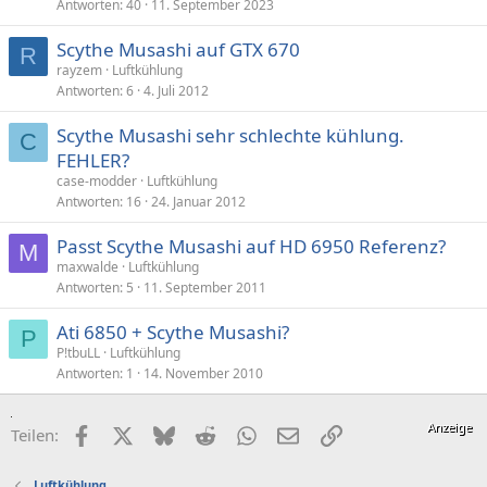
Antworten
40
11. September 2023
Scythe Musashi auf GTX 670
R
rayzem
Luftkühlung
Antworten
6
4. Juli 2012
Scythe Musashi sehr schlechte kühlung.
C
FEHLER?
case-modder
Luftkühlung
Antworten
16
24. Januar 2012
Passt Scythe Musashi auf HD 6950 Referenz?
M
maxwalde
Luftkühlung
Antworten
5
11. September 2011
Ati 6850 + Scythe Musashi?
P
P!tbuLL
Luftkühlung
Antworten
1
14. November 2010
Facebook
X (Twitter)
Bluesky
Reddit
WhatsApp
E-Mail
Link
Teilen:
Luftkühlung