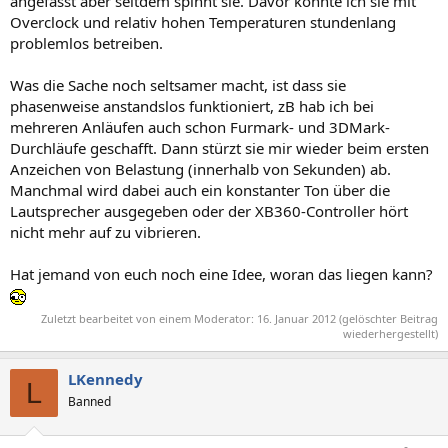
angefasst aber seitdem spinnt sie. Davor konnte ich sie mit
Overclock und relativ hohen Temperaturen stundenlang
problemlos betreiben.
Was die Sache noch seltsamer macht, ist dass sie
phasenweise anstandslos funktioniert, zB hab ich bei
mehreren Anläufen auch schon Furmark- und 3DMark-
Durchläufe geschafft. Dann stürzt sie mir wieder beim ersten
Anzeichen von Belastung (innerhalb von Sekunden) ab.
Manchmal wird dabei auch ein konstanter Ton über die
Lautsprecher ausgegeben oder der XB360-Controller hört
nicht mehr auf zu vibrieren.
Hat jemand von euch noch eine Idee, woran das liegen kann?
Zuletzt bearbeitet von einem Moderator:
16. Januar 2012
(gelöschter Beitrag
wiederhergestellt)
LKennedy
L
Banned