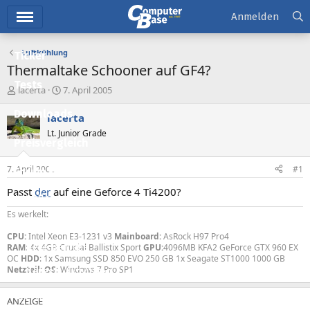
Hauptmenü
Anmelden
Luftkühlung
Ticker
Thermaltake Schooner auf GF4?
Tests
E
E
lacerta
7. April 2005
r
r
Downloads
s
s
lacerta
t
t
Lt. Junior Grade
e
e
Preisvergleich
l
l
l
l
7. April 2005
#1
Forum
e
t
r
a
Passt
der
auf eine Geforce 4 Ti4200?
Aktuelles
m
Es werkelt:
Empfohlene Inhalte
CPU:
Intel Xeon E3-1231 v3
Mainboard:
AsRock H97 Pro4
RAM
: 4x 4GB Crucial Ballistix Sport
GPU:
4096MB KFA2 GeForce GTX 960 EX
Neue Beiträge
OC
HDD
: 1x Samsung SSD 850 EVO 250 GB 1x Seagate ST1000 1000 GB
Netzteil: OS
: Windows 7 Pro SP1
Neueste Aktivitäten
Leserartikel