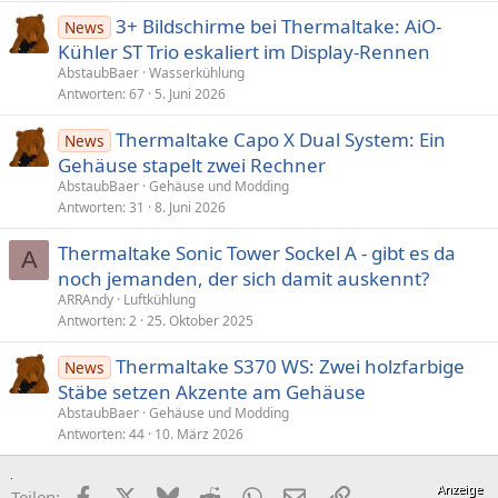
3+ Bildschirme bei Thermaltake: AiO-
News
Kühler ST Trio eskaliert im Display-Rennen
AbstaubBaer
Wasserkühlung
Antworten
67
5. Juni 2026
Thermaltake Capo X Dual System: Ein
News
Gehäuse stapelt zwei Rechner
AbstaubBaer
Gehäuse und Modding
Antworten
31
8. Juni 2026
Thermaltake Sonic Tower Sockel A - gibt es da
A
noch jemanden, der sich damit auskennt?
ARRAndy
Luftkühlung
Antworten
2
25. Oktober 2025
Thermaltake S370 WS: Zwei holzfarbige
News
Stäbe setzen Akzente am Gehäuse
AbstaubBaer
Gehäuse und Modding
Antworten
44
10. März 2026
Facebook
X (Twitter)
Bluesky
Reddit
WhatsApp
E-Mail
Link
Teilen: