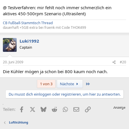
@ Testverfahren: mir fehlt noch immer schmerzlich ein
aktives 450-500rpm Szenario (Ultrasilent)
CB Fußball-Stammtisch Thread
dauerhaft +5GB extra bei fraenk mit Code THOK499
Luki1992
Captain
20. Juni 2009
#20
Die Kühler mögen ja schon bei 800 kaum noch nach.
Letzte
1 von 3
Nächste
Du musst dich einloggen oder registrieren, um hier zu antworten.
Facebook
X (Twitter)
Bluesky
Reddit
WhatsApp
E-Mail
Link
Teilen:
Luftkühlung