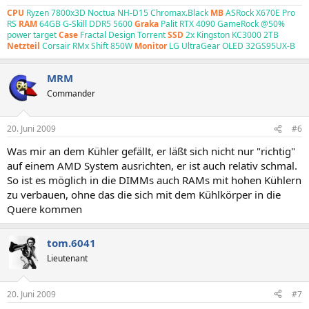
CPU
Ryzen 7800x3D Noctua NH-D15 Chromax.Black
MB
ASRock X670E Pro
RS
RAM
64GB G-Skill DDR5 5600
Graka
Palit RTX 4090 GameRock
@50%
power target
Case
Fractal Design Torrent
SSD
2x Kingston KC3000 2TB
Netzteil
Corsair RMx Shift 850W
Monitor
LG UltraGear OLED 32GS95UX-B
MRM
Commander
20. Juni 2009
#6
Was mir an dem Kühler gefällt, er läßt sich nicht nur "richtig"
auf einem AMD System ausrichten, er ist auch relativ schmal.
So ist es möglich in die DIMMs auch RAMs mit hohen Kühlern
zu verbauen, ohne das die sich mit dem Kühlkörper in die
Quere kommen
tom.6041
Lieutenant
20. Juni 2009
#7