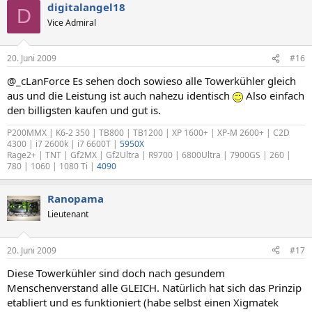
digitalangel18
D
Vice Admiral
20. Juni 2009
#16
@_cLanForce Es sehen doch sowieso alle Towerkühler gleich
aus und die Leistung ist auch nahezu identisch
Also einfach
den billigsten kaufen und gut is.
P200MMX | K6-2 350 | TB800 | TB1200 | XP 1600+ | XP-M 2600+ | C2D
4300 | i7 2600k | i7 6600T |
5950X
Rage2+ | TNT | Gf2MX | Gf2Ultra | R9700 | 6800Ultra | 7900GS | 260 |
780 | 1060 | 1080 Ti |
4090
Ranopama
Lieutenant
20. Juni 2009
#17
Diese Towerkühler sind doch nach gesundem
Menschenverstand alle GLEICH. Natürlich hat sich das Prinzip
etabliert und es funktioniert (habe selbst einen Xigmatek