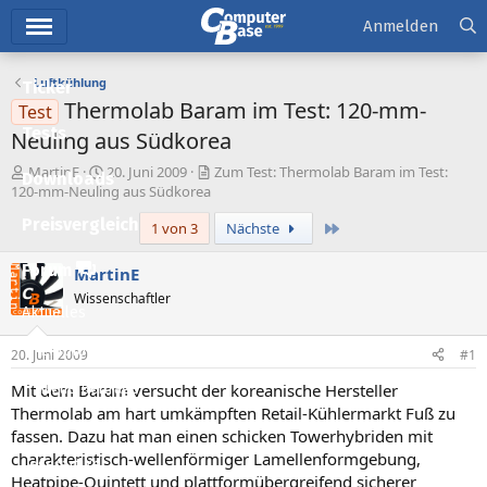
Hauptmenü
Anmelden
Luftkühlung
Ticker
Thermolab Baram im Test: 120-mm-
Test
Tests
Neuling aus Südkorea
E
E
MartinE
20. Juni 2009
Zum Test: Thermolab Baram im Test:
Downloads
r
r
120-mm-Neuling aus Südkorea
s
s
Preisvergleich
Letzte
1 von 3
Nächste
t
t
e
e
l
l
Forum
MartinE
l
l
Wissenschaftler
e
t
Aktuelles
r
a
m
Empfohlene Inhalte
20. Juni 2009
#1
Mit dem Baram versucht der koreanische Hersteller
Neue Beiträge
Thermolab am hart umkämpften Retail-Kühlermarkt Fuß zu
Neueste Aktivitäten
fassen. Dazu hat man einen schicken Towerhybriden mit
charakteristisch-wellenförmiger Lamellenformgebung,
Leserartikel
Heatpipe-Quintett und plattformübergreifend sicherer