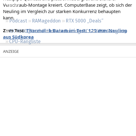
Verschraub-Montage kreiert. ComputerBase zeigt, ob sich der
Regeln
Neuling im Vergleich zur starken Konkurrenz behaupten
kann.
Podcast
RAMageddon
RTX 5000 „Deals“
Zum Test:
Thermolab Baram im Test: 120-mm-Neuling
RX 9000 „Deals“
Ideale Gaming-PCs
GPU-Rangliste
aus Südkorea
CPU-Rangliste