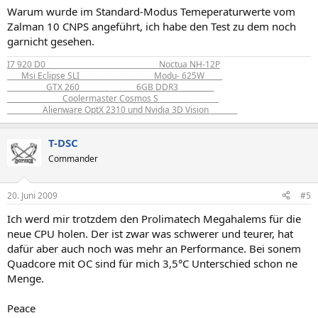
Warum wurde im Standard-Modus Temeperaturwerte vom
Zalman 10 CNPS angeführt, ich habe den Test zu dem noch
garnicht gesehen.
I7 920 D0
________________________________
Noctua NH-12P
____
Msi Eclipse SLI
_____________________
Modu- 625W_____
__________
_GTX 260________________6GB DDR3__________
_______________ Coolermaster Cosmos S________
_________
__________
Alienware OptX 2310 und Nvidia 3D Vision
________
T-DSC
Commander
20. Juni 2009
#5
Ich werd mir trotzdem den Prolimatech Megahalems für die
neue CPU holen. Der ist zwar was schwerer und teurer, hat
dafür aber auch noch was mehr an Performance. Bei sonem
Quadcore mit OC sind für mich 3,5°C Unterschied schon ne
Menge.
Peace