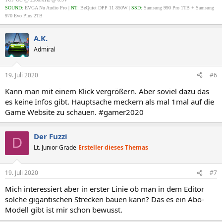
SOUND:
EVGA Nu Audio Pro
|
NT:
BeQuiet DPP 11 850W |
SSD:
Samsung 990 Pro 1TB + Samsung
970 Evo Plus 2TB
A.K.
Admiral
19. Juli 2020
#6
Kann man mit einem Klick vergrößern. Aber soviel dazu das
es keine Infos gibt. Hauptsache meckern als mal 1mal auf die
Game Website zu schauen. #gamer2020
Der Fuzzi
D
Lt. Junior Grade
Ersteller dieses Themas
19. Juli 2020
#7
Mich interessiert aber in erster Linie ob man in dem Editor
solche gigantischen Strecken bauen kann? Das es ein Abo-
Modell gibt ist mir schon bewusst.