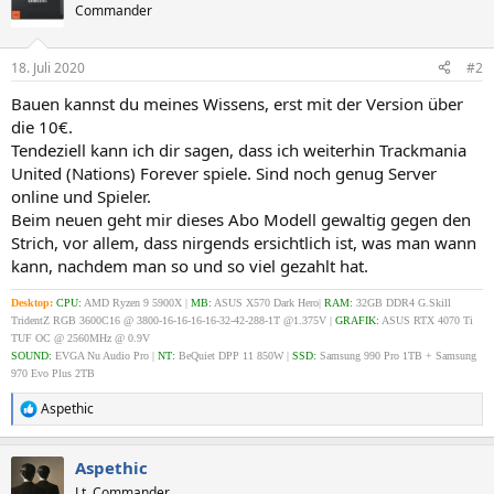
Commander
18. Juli 2020
#2
Bauen kannst du meines Wissens, erst mit der Version über
die 10€.
Tendeziell kann ich dir sagen, dass ich weiterhin Trackmania
United (Nations) Forever spiele. Sind noch genug Server
online und Spieler.
Beim neuen geht mir dieses Abo Modell gewaltig gegen den
Strich, vor allem, dass nirgends ersichtlich ist, was man wann
kann, nachdem man so und so viel gezahlt hat.
Desktop:
CPU:
AMD Ryzen 9 5900X |
MB:
ASUS X570 Dark Hero|
RAM:
32GB DDR4 G.Skill
TridentZ RGB 3600C16 @ 3800-16-16-16-16-32-42-288-1T @1.375V |
GRAFIK:
ASUS RTX 4070 Ti
TUF OC @ 2560MHz @ 0.9V
SOUND:
EVGA Nu Audio Pro
|
NT:
BeQuiet DPP 11 850W |
SSD:
Samsung 990 Pro 1TB + Samsung
970 Evo Plus 2TB
Aspethic
R
e
a
Aspethic
k
t
Lt. Commander