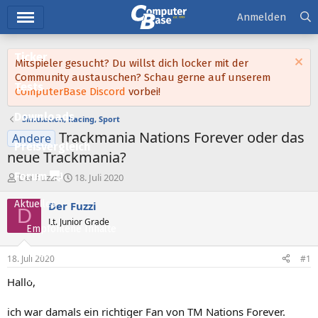
Hauptmenü
Anmelden
Ticker
Mitspieler gesucht? Du willst dich locker mit der
Community austauschen? Schau gerne auf unserem
Tests
ComputerBase Discord
vorbei!
Downloads
Simulation, Racing, Sport
Trackmania Nations Forever oder das
Andere
Preisvergleich
neue Trackmania?
Forum
E
E
Der Fuzzi
18. Juli 2020
r
r
s
s
Aktuelles
Der Fuzzi
D
t
t
Lt. Junior Grade
e
e
Empfohlene Inhalte
l
l
l
l
Neue Beiträge
18. Juli 2020
#1
e
t
Neueste Aktivitäten
r
a
Hallo,
m
Leserartikel
ich war damals ein richtiger Fan von TM Nations Forever.