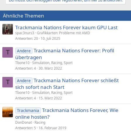
Du musst dich einloggen oder registrieren, um hier zu antworten.
Ähnliche Themen
Trackmania Nations Forever kaum GPU Last
spac3nurs3
Grafikkarten: Probleme mit AMD
Antworten
20
10. Juli 2025
Trackmania Nations Forever: Profil
Andere
T
übertragen
Tbone10
Simulation, Racing, Sport
Antworten
4
30. März 2022
Trackmania Nations Forever schließt
Andere
T
sich sofort nach Start
Tbone10
Simulation, Racing, Sport
Antworten
4
15. März 2022
Trackmania Nations Forever, Wie
Trackmania
online hosten?
DonDonat
Racing
Antworten
5
16. Februar 2019