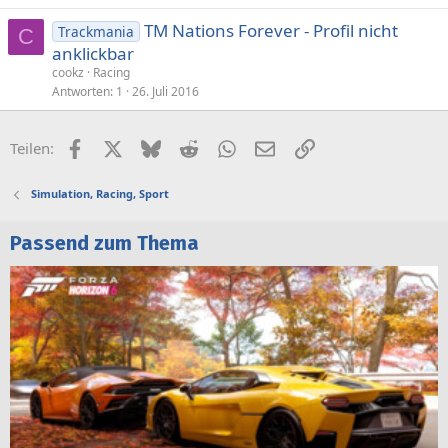
TM Nations Forever - Profil nicht
Trackmania
C
anklickbar
cookz
Racing
Antworten
1
26. Juli 2016
Facebook
X (Twitter)
Bluesky
Reddit
WhatsApp
E-Mail
Link
Teilen:
Simulation, Racing, Sport
Passend zum Thema