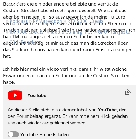
Besonders die ein oder andere beliebte und verrückte
Regeln
Custom-Strecke habe ich sehr gern gespielt. Wie sieht das
aber beim neuen Teil so aus? Bevor ich da meine 10 Euro
Podcast
RAMageddon
RTX 5000 „Deals“
verballer würde ich gerne wissen ob die Custom-Strecken in
TM den gleichen Spielspaß wie in TM Nation versprechen? Ich
RX 9000 „Deals“
Ideale Gaming-PCs
GPU-Rangliste
hab TM mal angespielt aber den Editor bisher kaum
CPU-Rangliste
angerührt. Wichtig ist mir auch das man die Strecken über
das Stadium hinaus bauen kann und kaum Einschränkungen
hat.
Ich hab hier mal ein Video verlinkt, damit ihr wisst welche
Erwartungen ich an den Editor und an die Custom-Strecken
habe.
YouTube
An dieser Stelle steht ein externer Inhalt von
YouTube
, der
den Forumbeitrag ergänzt. Er kann mit einem Klick geladen
und auch wieder ausgeblendet werden.
YouTube-Embeds laden