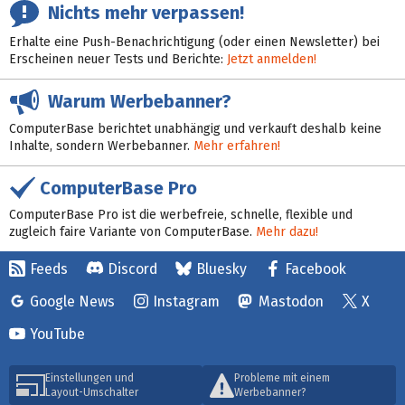
Nichts mehr verpassen!
Erhalte eine Push-Benachrichtigung (oder einen Newsletter) bei
Erscheinen neuer Tests und Berichte:
Jetzt anmelden!
Warum Werbebanner?
ComputerBase berichtet unabhängig und verkauft deshalb keine
Inhalte, sondern Werbebanner.
Mehr erfahren!
ComputerBase Pro
ComputerBase Pro ist die werbefreie, schnelle, flexible und
zugleich faire Variante von ComputerBase.
Mehr dazu!
Feeds
Discord
Bluesky
Facebook
Google News
Instagram
Mastodon
X
YouTube
Einstellungen und
Probleme mit einem
Layout-Umschalter
Werbebanner?