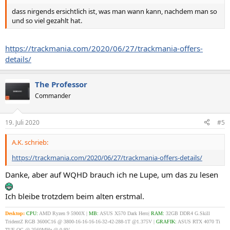
dass nirgends ersichtlich ist, was man wann kann, nachdem man so
und so viel gezahlt hat.
https://trackmania.com/2020/06/27/trackmania-offers-
details/
The Professor
Commander
19. Juli 2020
#5
A.K. schrieb:
https://trackmania.com/2020/06/27/trackmania-offers-details/
Danke, aber auf WQHD brauch ich ne Lupe, um das zu lesen
Ich bleibe trotzdem beim alten erstmal.
Desktop:
CPU:
AMD Ryzen 9 5900X |
MB:
ASUS X570 Dark Hero|
RAM:
32GB DDR4 G.Skill
TridentZ RGB 3600C16 @ 3800-16-16-16-16-32-42-288-1T @1.375V |
GRAFIK:
ASUS RTX 4070 Ti
TUF OC @ 2560MHz @ 0.9V