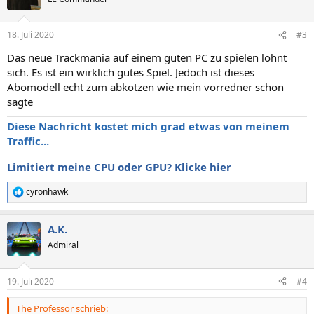
i
o
n
18. Juli 2020
#3
e
n
Das neue Trackmania auf einem guten PC zu spielen lohnt
:
sich. Es ist ein wirklich gutes Spiel. Jedoch ist dieses
Abomodell echt zum abkotzen wie mein vorredner schon
sagte
Diese Nachricht kostet mich grad etwas von meinem
Traffic...
Limitiert meine CPU oder GPU? Klicke hier
cyronhawk
R
e
a
A.K.
k
t
Admiral
i
o
n
19. Juli 2020
#4
e
n
The Professor schrieb:
: