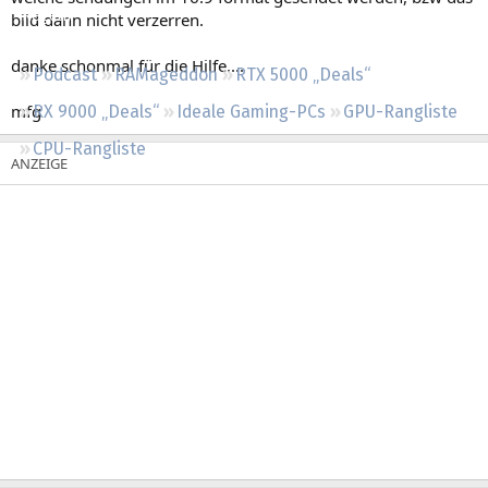
Regeln
bild dann nicht verzerren.
danke schonmal für die Hilfe....
Podcast
RAMageddon
RTX 5000 „Deals“
mfg
RX 9000 „Deals“
Ideale Gaming-PCs
GPU-Rangliste
CPU-Rangliste