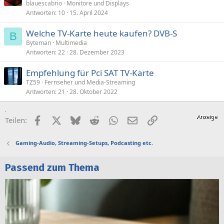
blauescabrio
Monitore und Displays
Antworten
10
15. April 2024
Welche TV-Karte heute kaufen? DVB-S
B
Byteman
Multimedia
Antworten
22
28. Dezember 2023
Empfehlung für Pci SAT TV-Karte
TZ59
Fernseher und Media-Streaming
Antworten
21
28. Oktober 2022
Facebook
X (Twitter)
Bluesky
Reddit
WhatsApp
E-Mail
Link
Teilen:
Gaming-Audio, Streaming-Setups, Podcasting etc.
Passend zum Thema