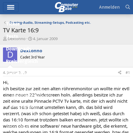
Hauptmenü
Anmelden
Gaming-Audio, Streaming-Setups, Podcasting etc.
Ticker
TV Karte 16:9
Tests
E
E
Dextonno
4. Januar 2009
r
r
Downloads
s
s
Dextonno
D
t
t
Cadet 3rd Year
e
e
Preisvergleich
l
l
l
l
4. Januar 2009
#1
Forum
e
t
r
a
Hi,
Aktuelles
m
ich besitze zur zeit nen alten röhrenmonitor un wollte mir evtl
einen neuen 22"widescreen holn. allerdings besitze ich zur
Empfohlene Inhalte
zeit eine uralte Pinnacle PCTV Tv karte, mit der ich wohl nicht
Neue Beiträge
auf das 16:9 format umstellen kann, dh. das bild wird
verzerrt. (was ich schon getestet habe) ich weiß, dass durch
Neueste Aktivitäten
das 16:10 format trotzdem balken erscheinen. jetzt wollte ich
wissen ob es eine software/ neue hardware gibt, die erkennt,
Leserartikel
welche sendungen im 16:9 format gesendet werden, bzw das