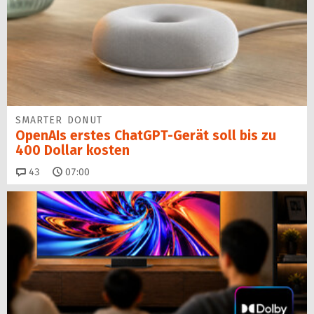
SMARTER DONUT
OpenAIs erstes ChatGPT-Gerät soll bis zu
400 Dollar kosten
Kommentare
43
07:00