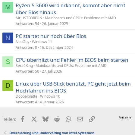
Ryzen 5 3600 wird erkannt, kommt aber nicht
M
über Bios hinaus
MrJUSTFORFUN
Mainboards und CPUs: Probleme mit AMD
Antworten
54
26. Januar 2025
PC startet nur noch über Bios
N
NooGuy
Windows 11
Antworten
8
16. Dezember 2024
CPU überhitzt und Fehler im BIOS beim starten
S
Sera4King
Mainboards und CPUs: Probleme mit AMD
Antworten
50
27. Juli 2026
Linux über USB-Stick benützt, PC geht jetzt beim
D
Hochfahren ins BIOS
Doppelplatte
Windows 10
Antworten
4
4. Januar 2026
Facebook
X (Twitter)
Bluesky
Reddit
WhatsApp
E-Mail
Link
Teilen:
Overclocking und Undervolting von Intel-Systemen