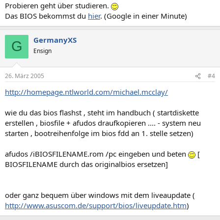
Probieren geht über studieren.
Das BIOS bekommst du
hier
. (Google in einer Minute)
GermanyXS
G
Ensign
26. März 2005
#4
http://homepage.ntlworld.com/michael.mcclay/
wie du das bios flashst , steht im handbuch ( startdiskette
erstellen , biosfile + afudos draufkopieren .... - system neu
starten , bootreihenfolge im bios fdd an 1. stelle setzen)
afudos /iBIOSFILENAME.rom /pc eingeben und beten
[
BIOSFILENAME durch das originalbios ersetzen]
oder ganz bequem über windows mit dem liveaupdate (
http://www.asuscom.de/support/bios/liveupdate.htm
)