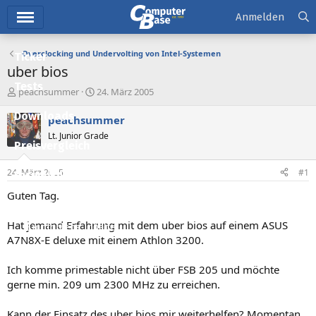
Hauptmenü
Anmelden
Overclocking und Undervolting von Intel-Systemen
Ticker
uber bios
Tests
E
E
peachsummer
24. März 2005
r
r
Downloads
s
s
peachsummer
t
t
Lt. Junior Grade
e
e
Preisvergleich
l
l
l
l
24. März 2005
#1
Forum
e
t
r
a
Guten Tag.
Aktuelles
m
Hat jemand Erfahrung mit dem uber bios auf einem ASUS
Empfohlene Inhalte
A7N8X-E deluxe mit einem Athlon 3200.
Neue Beiträge
Ich komme primestable nicht über FSB 205 und möchte
Neueste Aktivitäten
gerne min. 209 um 2300 MHz zu erreichen.
Leserartikel
Kann der Einsatz des uber bios mir weiterhelfen? Momentan