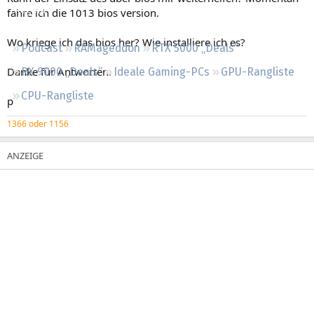
Regeln
fahre ich die 1013 bios version.
Wo kriege ich das bios her? Wie installiere ich es?
Podcast
RAMageddon
RTX 5000 „Deals“
Danke für Antworten.
RX 9000 „Deals“
Ideale Gaming-PCs
GPU-Rangliste
CPU-Rangliste
p
1366 oder 1156