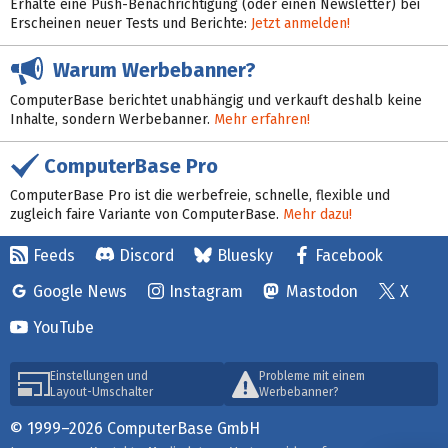
Erhalte eine Push-Benachrichtigung (oder einen Newsletter) bei
Erscheinen neuer Tests und Berichte:
Jetzt anmelden!
Warum Werbebanner?
ComputerBase berichtet unabhängig und verkauft deshalb keine
Inhalte, sondern Werbebanner.
Mehr erfahren!
ComputerBase Pro
ComputerBase Pro ist die werbefreie, schnelle, flexible und
zugleich faire Variante von ComputerBase.
Mehr dazu!
Feeds
Discord
Bluesky
Facebook
Google News
Instagram
Mastodon
X
YouTube
Einstellungen und
Probleme mit einem
Layout-Umschalter
Werbebanner?
© 1999–2026 ComputerBase GmbH