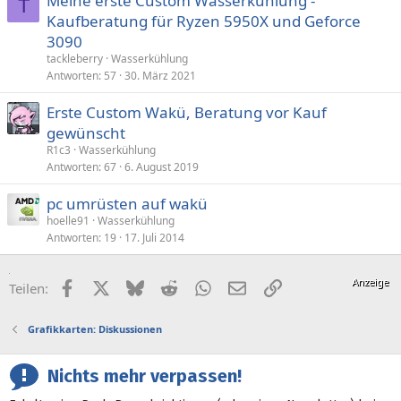
Meine erste Custom Wasserkühlung -
T
Kaufberatung für Ryzen 5950X und Geforce
3090
tackleberry
Wasserkühlung
Antworten
57
30. März 2021
Erste Custom Wakü, Beratung vor Kauf
gewünscht
R1c3
Wasserkühlung
Antworten
67
6. August 2019
pc umrüsten auf wakü
hoelle91
Wasserkühlung
Antworten
19
17. Juli 2014
Facebook
X (Twitter)
Bluesky
Reddit
WhatsApp
E-Mail
Link
Teilen:
Grafikkarten: Diskussionen
Nichts mehr verpassen!