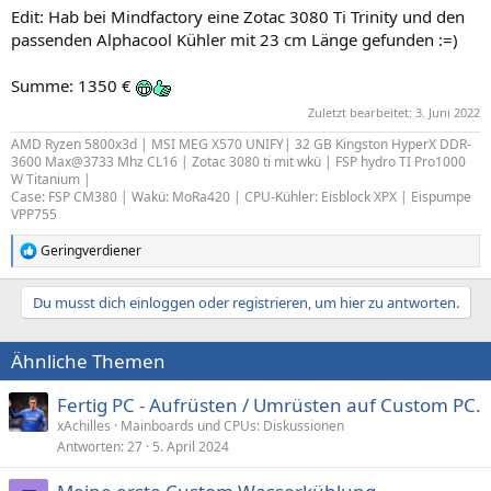
Edit: Hab bei Mindfactory eine Zotac 3080 Ti Trinity und den
passenden Alphacool Kühler mit 23 cm Länge gefunden :=)
Summe: 1350 €
Zuletzt bearbeitet:
3. Juni 2022
AMD Ryzen 5800x3d | MSI MEG X570 UNIFY| 32 GB Kingston HyperX DDR-
3600 Max@3733 Mhz CL16 | Zotac 3080 ti mit wkü | FSP hydro TI Pro1000
W Titanium |
Case: FSP CM380 | Wakü: MoRa420 | CPU-Kühler: Eisblock XPX | Eispumpe
VPP755
Geringverdiener
R
e
a
Du musst dich einloggen oder registrieren, um hier zu antworten.
k
t
i
Ähnliche Themen
o
n
e
Fertig PC - Aufrüsten / Umrüsten auf Custom PC.
n
xAchilles
Mainboards und CPUs: Diskussionen
:
Antworten
27
5. April 2024