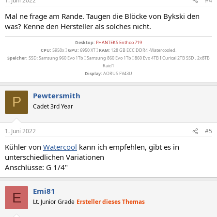
1. Juni 2022
#4
Mal ne frage am Rande. Taugen die Blöcke von Bykski den
was? Kenne den Hersteller als solches nicht.
Desktop:
PHANTEKS Enthoo 719
CPU:
5950x I
GPU:
6950 XT I
RAM:
128 GB ECC DDR4 -Watercooled.
Speicher:
SSD: Samsung 960 Evo 1Tb I Samsung 860 Evo 1Tb I 860 Evo 4TB I Curical 2TB SSD , 2x8TB
Raid1
Display:
AORUS FV43U
Pewtersmith
P
Cadet 3rd Year
1. Juni 2022
#5
Kühler von
Watercool
kann ich empfehlen, gibt es in
unterschiedlichen Variationen
Anschlüsse: G 1/4"
Emi81
E
Lt. Junior Grade
Ersteller dieses Themas