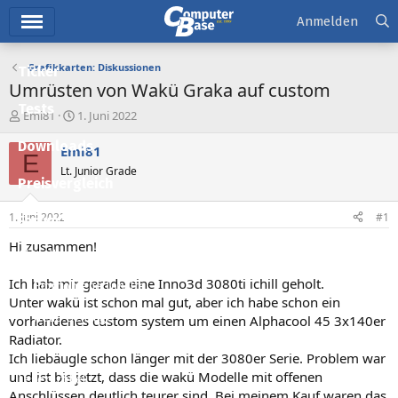
Hauptmenü
Anmelden
Grafikkarten: Diskussionen
Ticker
Umrüsten von Wakü Graka auf custom
Tests
E
E
Emi81
1. Juni 2022
r
r
Downloads
s
s
Emi81
E
t
t
Lt. Junior Grade
e
e
Preisvergleich
l
l
l
l
1. Juni 2022
#1
Forum
e
t
r
a
Hi zusammen!
Aktuelles
m
Ich hab mir gerade eine Inno3d 3080ti ichill geholt.
Empfohlene Inhalte
Unter wakü ist schon mal gut, aber ich habe schon ein
Neue Beiträge
vorhandenes custom system um einen Alphacool 45 3x140er
Radiator.
Neueste Aktivitäten
Ich liebäugle schon länger mit der 3080er Serie. Problem war
und ist bis jetzt, dass die wakü Modelle mit offenen
Leserartikel
Anschlüssen deutlich teurer sind. Bei meinem Kauf waren das