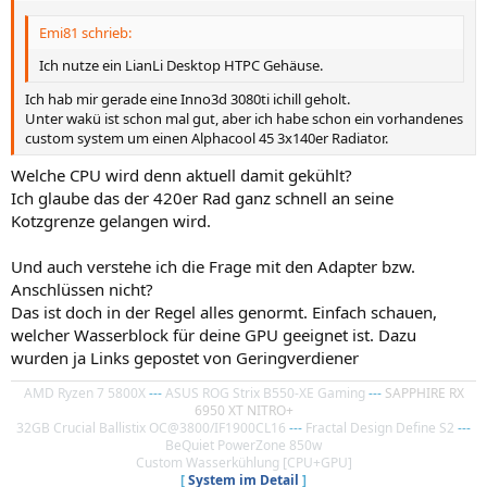
Emi81 schrieb:
Ich nutze ein LianLi Desktop HTPC Gehäuse.
Ich hab mir gerade eine Inno3d 3080ti ichill geholt.
Unter wakü ist schon mal gut, aber ich habe schon ein vorhandenes
custom system um einen Alphacool 45 3x140er Radiator.
Welche CPU wird denn aktuell damit gekühlt?
Ich glaube das der 420er Rad ganz schnell an seine
Kotzgrenze gelangen wird.
Und auch verstehe ich die Frage mit den Adapter bzw.
Anschlüssen nicht?
Das ist doch in der Regel alles genormt. Einfach schauen,
welcher Wasserblock für deine GPU geeignet ist. Dazu
wurden ja Links gepostet von Geringverdiener
AMD Ryzen 7 5800X
---
ASUS ROG Strix B550-XE Gaming
---
SAPPHIRE RX
6950 XT NITRO+
32GB Crucial Ballistix OC@3800/IF1900CL16
---
Fractal Design Define S2
---
BeQuiet PowerZone 850w
Custom Wasserkühlung [CPU+GPU]
[
System im Detail
]