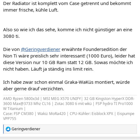
Der Radiator ist komplett vom Case getrennt und bekommt
immer frische, kühle Luft.
Also so wie ich das sehe, komme ich nicht günstiger an eine
3080 ti.
Die von
@Geringverdiener
erwähnte Foundersedition der
Non Ti wäre preislich sehr interessant! (1000 Euro), leider hat
diese Version nur 10 GB Ram statt 12 GB. Sowas möchte ich
nicht haben. Läuft ja ständig ins limit rein.
Ich habe zwar schon einmal Graka-WaKüs montiert, würde
aber gerne drauf verzichten.
AMD Ryzen 5800x3d | MSI MEG X570 UNIFY| 32 GB Kingston HyperX DDR-
3600 Max@3733 Mhz CL16 | Zotac 3080 ti mit wkü | FSP hydro TI Pro1000
W Titanium |
Case: FSP CM380 | Wakü: MoRa420 | CPU-Kühler: Eisblock XPX | Eispumpe
VPP755
Geringverdiener
R
e