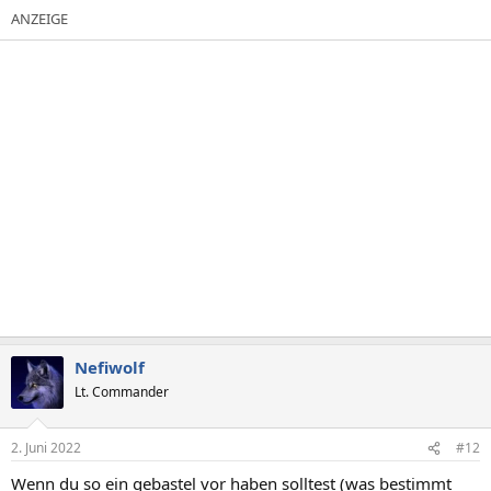
a
k
t
i
o
n
e
n
:
Nefiwolf
Lt. Commander
2. Juni 2022
#12
Wenn du so ein gebastel vor haben solltest (was bestimmt