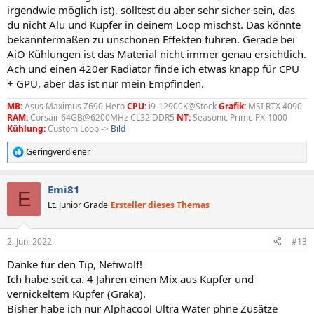
irgendwie möglich ist), solltest du aber sehr sicher sein, das
du nicht Alu und Kupfer in deinem Loop mischst. Das könnte
bekanntermaßen zu unschönen Effekten führen. Gerade bei
AiO Kühlungen ist das Material nicht immer genau ersichtlich.
Ach und einen 420er Radiator finde ich etwas knapp für CPU
+ GPU, aber das ist nur mein Empfinden.
MB:
Asus Maximus Z690 Hero
CPU:
i9-12900K@Stock
Grafik:
MSI RTX 4090
RAM:
Corsair 64GB@6200MHz CL32 DDR5
NT:
Seasonic Prime PX-1000
Kühlung:
Custom Loop ->
Bild
Geringverdiener
R
e
a
Emi81
k
E
t
Lt. Junior Grade
Ersteller dieses Themas
i
o
n
2. Juni 2022
#13
e
n
Danke für den Tip, Nefiwolf!
:
Ich habe seit ca. 4 Jahren einen Mix aus Kupfer und
vernickeltem Kupfer (Graka).
Bisher habe ich nur Alphacool Ultra Water phne Zusätze