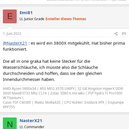
Emi81
E
Lt. Junior Grade
Ersteller dieses Themas
1. Juni 2022
#9
@NasterX21
: es wird ein 3800X mitgekühlt. Hat bisher prima
funktioniert.
Die all in one graka hat keine Stecker für die
Wasserschläuche, ich müsste also die Schläuche
durchschneiden und hoffen, dass sie den gleichen
Innendurchmesser haben.
AMD Ryzen 5800x3d | MSI MEG X570 UNIFY| 32 GB Kingston HyperX DDR-
3600 Max@3733 Mhz CL16 | Zotac 3080 ti mit wkü | FSP hydro TI Pro1000
W Titanium |
Case: FSP CM380 | Wakü: MoRa420 | CPU-Kühler: Eisblock XPX | Eispumpe
VPP755
NasterX21
N
Lt. Commander