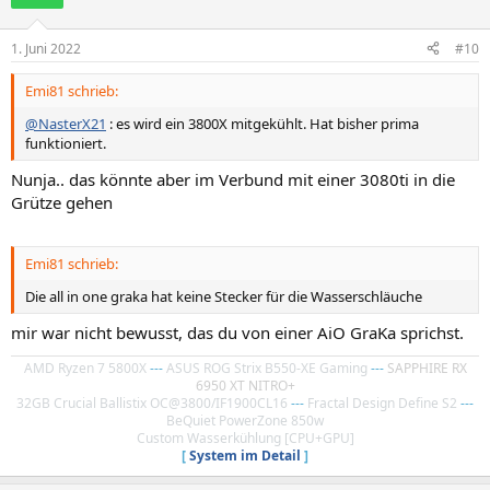
1. Juni 2022
#10
Emi81 schrieb:
@NasterX21
: es wird ein 3800X mitgekühlt. Hat bisher prima
funktioniert.
Nunja.. das könnte aber im Verbund mit einer 3080ti in die
Grütze gehen
Emi81 schrieb:
Die all in one graka hat keine Stecker für die Wasserschläuche
mir war nicht bewusst, das du von einer AiO GraKa sprichst.
AMD Ryzen 7 5800X
---
ASUS ROG Strix B550-XE Gaming
---
SAPPHIRE RX
6950 XT NITRO+
32GB Crucial Ballistix OC@3800/IF1900CL16
---
Fractal Design Define S2
---
BeQuiet PowerZone 850w
Custom Wasserkühlung [CPU+GPU]
[
System im Detail
]