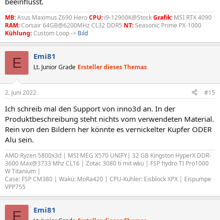
beeinflusst.
MB:
Asus Maximus Z690 Hero
CPU:
i9-12900K@Stock
Grafik:
MSI RTX 4090
RAM:
Corsair 64GB@6200MHz CL32 DDR5
NT:
Seasonic Prime PX-1000
Kühlung:
Custom Loop ->
Bild
Emi81
E
Lt. Junior Grade
Ersteller dieses Themas
2. Juni 2022
#15
Ich schreib mal den Support von inno3d an. In der
Produktbeschreibung steht nichts vom verwendeten Material.
Rein von den Bildern her könnte es vernickelter Kupfer ODER
Alu sein.
AMD Ryzen 5800x3d | MSI MEG X570 UNIFY| 32 GB Kingston HyperX DDR-
3600 Max@3733 Mhz CL16 | Zotac 3080 ti mit wkü | FSP hydro TI Pro1000
W Titanium |
Case: FSP CM380 | Wakü: MoRa420 | CPU-Kühler: Eisblock XPX | Eispumpe
VPP755
Emi81
E