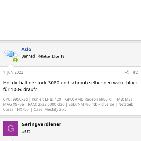
Aslo
Banned
🎅Rätsel-Elite ’18
1. Juni 2022
#2
Hol dir halt ne stock-3080 und schraub selber nen wakü-block
für 100€ drauf?
CPU: 9950x3d | Kühler: LF III 420 | GPU: AMD Radeon 6900 XT | MB: MSI
MAG X870e | RAM: 2x32 6000 cl30 | SSD: NM790 4tb + diverse | Netzteil:
Corsair HX750i | Case: Meshify 2 XL
Geringverdiener
G
Gast