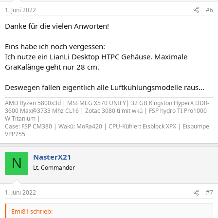
1. Juni 2022
#6
Danke für die vielen Anworten!
Eins habe ich noch vergessen:
Ich nutze ein LianLi Desktop HTPC Gehäuse. Maximale
GraKalänge geht nur 28 cm.
Deswegen fallen eigentlich alle Luftkühlungsmodelle raus...
AMD Ryzen 5800x3d | MSI MEG X570 UNIFY| 32 GB Kingston HyperX DDR-
3600 Max@3733 Mhz CL16 | Zotac 3080 ti mit wkü | FSP hydro TI Pro1000
W Titanium |
Case: FSP CM380 | Wakü: MoRa420 | CPU-Kühler: Eisblock XPX | Eispumpe
VPP755
NasterX21
N
Lt. Commander
1. Juni 2022
#7
Emi81 schrieb: