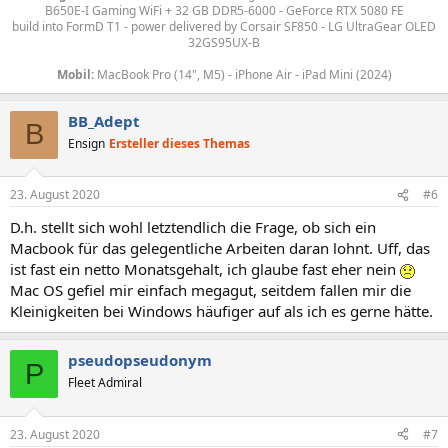
B650E-I Gaming WiFi + 32 GB DDR5-6000 - GeForce RTX 5080 FE
build into FormD T1 - power delivered by
Corsair SF850 - LG UltraGear OLED
32GS95UX-B
Mobil:
MacBook Pro (14", M5) - iPhone Air - iPad Mini (2024)
BB_Adept
B
Ensign
Ersteller dieses Themas
23. August 2020
#6
D.h. stellt sich wohl letztendlich die Frage, ob sich ein
Macbook für das gelegentliche Arbeiten daran lohnt. Uff, das
ist fast ein netto Monatsgehalt, ich glaube fast eher nein
Mac OS gefiel mir einfach megagut, seitdem fallen mir die
Kleinigkeiten bei Windows häufiger auf als ich es gerne hätte.
pseudopseudonym
P
Fleet Admiral
23. August 2020
#7