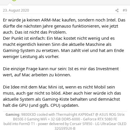
23. August 2020
#9
Er würde ja keinen ARM-Mac kaufen, sondern noch Intel. Das
dürfte die nächsten Jahre genauso funktionieren, wie jetzt
auch. Das ist nicht das Problem.
Der Punkt ist einfach: Ein Mac kostet nicht wenig und es
macht eigentlich keinen Sinn die aktuelle Maschine als
Gaming-System zu ersetzen. Man zahlt viel und hat am Ende
weniger Leistung als vorher.
Die einzige Frage kann nur sein: Ist es mir das Investment
wert, auf Mac arbeiten zu können.
Die Idee mit dem Mac Mini ist, wenn es nicht Mobil sein
muss, auch gar nicht so blöd. Aber auch hier würde ich das
aktuelle System als Gaming-Kiste behalten und demnächst
halt die GPU (und ggfs. CPU) updaten.
Gaming:
9800X3D
cooled with Thermalright AXP90x47
@ ASUS ROG Strix
B650E-I Gaming WiFi + 32 GB DDR5-6000 - GeForce RTX 5080 FE
build into FormD T1 - power delivered by
Corsair SF850 - LG UltraGear OLED
32GS95UX-B