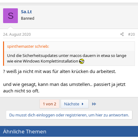
e
a
Sa.Lt
k
S
t
Banned
i
o
n
24. August 2020
#20
e
n
spinthemaster schrieb:
:
Und die Sicherheitsupdates unter macos dauern in etwa so lange
wie eine Windows Komplettinstallation
? weiß ja nicht mit was für alten krücken du arbeitest.
und wie gesagt, kann man das umstellen.. passiert ja jetzt
auch nicht so oft.
Letzte
1 von 2
Nächste
Du musst dich einloggen oder registrieren, um hier zu antworten.
Ähnliche Themen