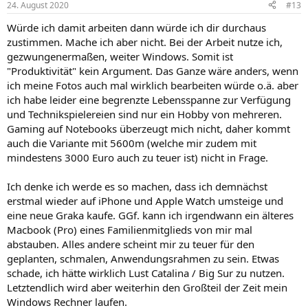
24. August 2020
#13
Würde ich damit arbeiten dann würde ich dir durchaus
zustimmen. Mache ich aber nicht. Bei der Arbeit nutze ich,
gezwungenermaßen, weiter Windows. Somit ist
"Produktivität" kein Argument. Das Ganze wäre anders, wenn
ich meine Fotos auch mal wirklich bearbeiten würde o.ä. aber
ich habe leider eine begrenzte Lebensspanne zur Verfügung
und Technikspielereien sind nur ein Hobby von mehreren.
Gaming auf Notebooks überzeugt mich nicht, daher kommt
auch die Variante mit 5600m (welche mir zudem mit
mindestens 3000 Euro auch zu teuer ist) nicht in Frage.
Ich denke ich werde es so machen, dass ich demnächst
erstmal wieder auf iPhone und Apple Watch umsteige und
eine neue Graka kaufe. GGf. kann ich irgendwann ein älteres
Macbook (Pro) eines Familienmitglieds von mir mal
abstauben. Alles andere scheint mir zu teuer für den
geplanten, schmalen, Anwendungsrahmen zu sein. Etwas
schade, ich hätte wirklich Lust Catalina / Big Sur zu nutzen.
Letztendlich wird aber weiterhin den Großteil der Zeit mein
Windows Rechner laufen.