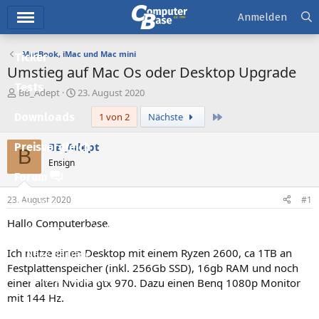
Hauptmenü
Anmelden
MacBook, iMac und Mac mini
Ticker
Umstieg auf Mac Os oder Desktop Upgrade
Tests
E
E
BB_Adept
23. August 2020
r
r
Letzte
Downloads
1 von 2
Nächste
s
s
t
t
e
e
BB_Adept
Preisvergleich
B
l
l
Ensign
l
l
Forum
e
t
r
a
23. August 2020
#1
Aktuelles
m
Hallo Computerbase.
Empfohlene Inhalte
Ich nutze einen Desktop mit einem Ryzen 2600, ca 1TB an
Neue Beiträge
Festplattenspeicher (inkl. 256Gb SSD), 16gb RAM und noch
Neueste Aktivitäten
einer alten Nvidia gtx 970. Dazu einen Benq 1080p Monitor
mit 144 Hz.
Leserartikel