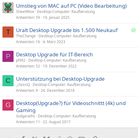
Umstieg von MAC auf PC (Video Bearbeitung)
SheetWise
Desktop-Computer: Kaufberatung
Antworten
59
10. Januar 2025
Uralt Desktop Upgrade bis 1.500 Neukauf
T
e
TheChange
Desktop-Computer: Kaufberatung
Antworten
16
4. März 2023
l
ö
Desktop Upgrade für IT-Bereich
s
P
phl92
Desktop-Computer: Kaufberatung
t
Antworten
52
19. Dezember 2022
Unterstützung bei Desktop-Upgrade
C
_classiQ
Desktop-Computer: Kaufberatung
Antworten
9
24. Dezember 2018
Desktop(Upgrade?) für Videoschnittt (4k) und
G
Gaming
Gulgarathz
Desktop-Computer: Kaufberatung
Antworten
11
22. August 2017