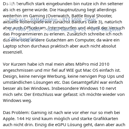
Da ich beruflich stark eingebunden bin nutze ich ihn seltener
Regeln
als ich es gerne würde. Die Hauptnutzung liegt allerdings
weiterhin im Gaming (Overwatch, Battle Royal Shooter,
Podcast
RAMageddon
RTX 5000 „Deals“
aktuelle Rollenspiele wie zunächst Baldurs Gate 3), natürlich
aber auch Officekram, Internetsurfen und aktuell der Versuch
RX 9000 „Deals“
Ideale Gaming-PCs
GPU-Rangliste
das Programmieren zu erlenen. Zusätzlich schreibe ich noch
CPU-Rangliste
das eine oder andere Gutachten am Computer, da wäre ein
Laptop schon durchaus praktisch aber auch nicht absolut
essenziell.
Vor Kurzem habe ich mal mein altes MbPro mid 2010
angeschmissen und mir fiel auf WIE gut Mac OS einfach ist.
Design, keine nervige Werbung, keine nervigen Pop Ups und
umständlichen Lösungen etc. Das Gesamtgefühl war einfach
besser als bei Windows. Insbesondere Windows 10 nervt
mich sehr. Der Entschluss war gefasst: ich möchte wieder von
Windows weg.
Das Problem: Gaming ist nach wie vor eher nur so meh bei
Apple. 144 Hz sind kaum möglich und starke Grafikkarten
auch nicht drin. Einzig die eGPU Lösung geht, dann aber auch