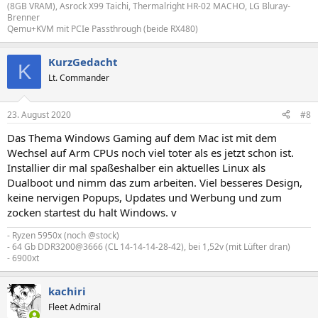
(8GB VRAM), Asrock X99 Taichi, Thermalright HR-02 MACHO, LG Bluray-
Brenner
Qemu+KVM mit PCIe Passthrough (beide RX480)
KurzGedacht
K
Lt. Commander
23. August 2020
#8
Das Thema Windows Gaming auf dem Mac ist mit dem
Wechsel auf Arm CPUs noch viel toter als es jetzt schon ist.
Installier dir mal spaßeshalber ein aktuelles Linux als
Dualboot und nimm das zum arbeiten. Viel besseres Design,
keine nervigen Popups, Updates und Werbung und zum
zocken startest du halt Windows. v
- Ryzen 5950x (noch @stock)
- 64 Gb DDR3200@3666 (CL 14-14-14-28-42), bei 1,52v (mit Lüfter dran)
- 6900xt
kachiri
Fleet Admiral