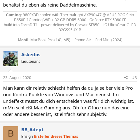
behältst du eben als reine Daddelmaschine.
Gaming:
9800X3D
cooled with Thermalright AXP90x47
@ ASUS ROG Strix
B650E-I Gaming WiFi + 32 GB DDR5-6000 - GeForce RTX 5080 FE
build into FormD T1 - power delivered by
Corsair SF850 - LG UltraGear OLED
32GS95UX-B
Mobil:
MacBook Pro (14", M5) - iPhone Air - iPad Mini (2024)
Askedos
Lieutenant
23. August 2020
#3
Man kann dir relativ schlecht helfen da du ja selber viele Pro
und Kontra-Punkte von Windows und Mac nennst. Im
Endeffekt musst du dich entscheiden was für dich wichtig ist.
mMn schließt Mac Gaming aus. Ob für Office nun das eine
oder andere besser ist, ist einfach sehr subjektiv.
BB_Adept
B
Ensign
Ersteller dieses Themas