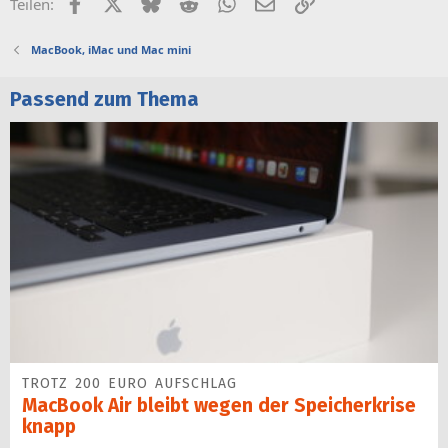
Facebook
X (Twitter)
Bluesky
Reddit
WhatsApp
E-Mail
Link
Teilen:
MacBook, iMac und Mac mini
Passend zum Thema
TROTZ 200 EURO AUFSCHLAG
MacBook Air bleibt wegen der Speicherkrise
knapp