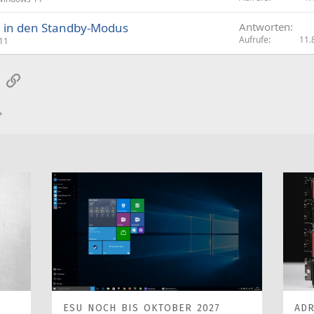
 in den Standby-Modus
Antworten
Aufrufe
11.
11
sApp
E-Mail
Link
ESU NOCH BIS OKTOBER 2027
ADR