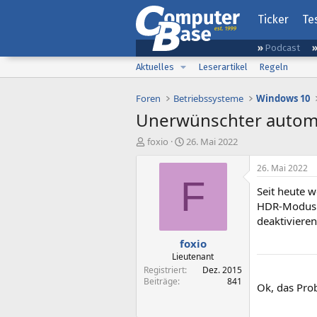
Ticker
Te
Podcast
Aktuelles
Leserartikel
Regeln
Foren
Betriebssysteme
Windows 10
Unerwünschter autom
E
E
foxio
26. Mai 2022
r
r
s
s
26. Mai 2022
t
t
F
Seit heute 
e
e
l
l
HDR-Modus b
l
l
deaktivieren
e
t
foxio
r
a
m
Lieutenant
Registriert
Dez. 2015
Beiträge
841
Ok, das Prob