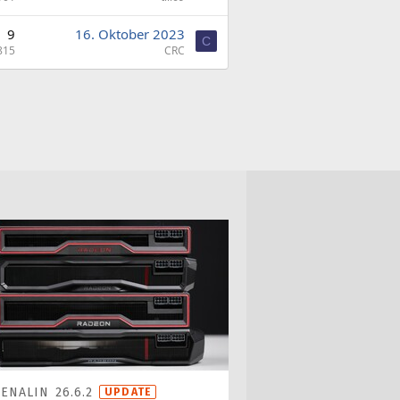
9
16. Oktober 2023
C
815
CRC
ENALIN 26.6.2
UPDATE