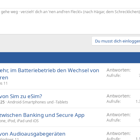
gehe weg · verzieh’ dich an ’nen and’ren Fleck!« (nach Hägar, dem Schrecklichen)
Du musst dich einloggen
mehr, im Batteriebetrieb den Wechsel von
Antworten
Aufrufe
eren
s 11
von Sim zu eSim?
Antworten
Aufrufe
1.
025
Android-Smartphones und -Tablets
zwischen Banking und Secure App
Antworten
Aufrufe
one, iPod, iPad und iOS
 von Audioausgabegeräten
Antworten
Aufrufe
1.
Windows 11