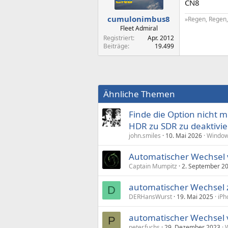
CN8
cumulonimbus8
»Regen, Regen, 
Fleet Admiral
Registriert
Apr. 2012
Beiträge
19.499
Ähnliche Themen
Finde die Option nicht 
HDR zu SDR zu deaktivi
john.smiles
10. Mai 2026
Window
Automatischer Wechsel 
Captain Mumpitz
2. September 2
automatischer Wechsel 
D
DERHansWurst
19. Mai 2025
iPh
automatischer Wechsel
P
peter.fuchs
29. Dezember 2023