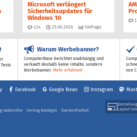
Microsoft verlängert
AM
n
Sicherheitsupdates für
Pr
Windows 10
1
Kommentare
124
25.06.2026
Umfrage
Warum Werbebanner?
!
ComputerBase berichtet unabhängig und
Compu
er
verkauft deshalb keine Inhalte, sondern
schne
 Tests
Werbebanner.
Mehr erfahren!
von 
y
Facebook
Google News
Instagram
Mas
Einstellun
Layout-Um
ag widerrufen
Vertrag kündigen
Barrierefreiheit