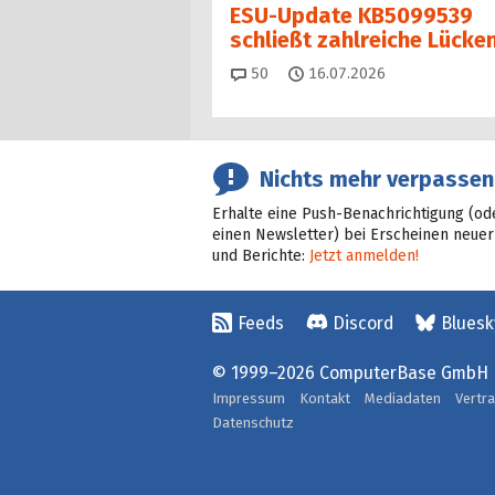
ESU-Update KB5099539
schließt zahlreiche Lücke
Kommentare
50
16.07.2026
Nichts mehr verpassen
Erhalte eine Push-Benachrichtigung (od
einen Newsletter) bei Erscheinen neuer
und Berichte:
Jetzt anmelden!
Feeds
Discord
Bluesk
© 1999–2026 ComputerBase GmbH
Impressum
Kontakt
Mediadaten
Vertr
Datenschutz