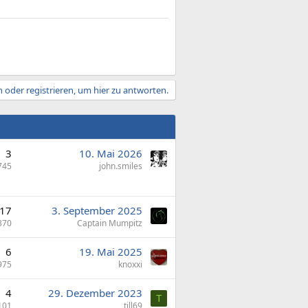
 oder registrieren, um hier zu antworten.
3
10. Mai 2026
745
john.smiles
17
3. September 2025
370
Captain Mumpitz
6
19. Mai 2025
975
knoxxi
4
29. Dezember 2023
T
101
till69