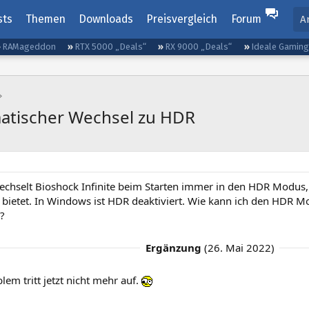
sts
Themen
Downloads
Preisvergleich
Forum
A
RAMageddon
RTX 5000 „Deals“
RX 9000 „Deals“
Ideale Gamin
atischer Wechsel zu HDR
wechselt Bioshock Infinite beim Starten immer in den HDR Modus, 
ietet. In Windows ist HDR deaktiviert. Wie kann ich den HDR M
?
Ergänzung
(
26. Mai 2022
)
lem tritt jetzt nicht mehr auf.