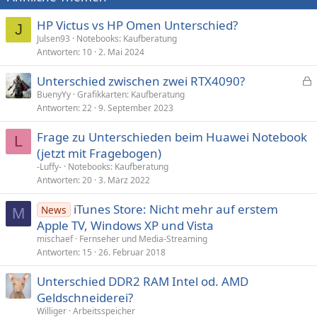
HP Victus vs HP Omen Unterschied?
J
Julsen93
Notebooks: Kaufberatung
Antworten
10
2. Mai 2024
Unterschied zwischen zwei RTX4090?
e
BuenyYy
Grafikkarten: Kaufberatung
Antworten
22
9. September 2023
s
p
Frage zu Unterschieden beim Huawei Notebook
e
L
(jetzt mit Fragebogen)
r
-Luffy-
Notebooks: Kaufberatung
r
Antworten
20
3. März 2022
t
iTunes Store: Nicht mehr auf erstem
News
M
Apple TV, Windows XP und Vista
mischaef
Fernseher und Media-Streaming
Antworten
15
26. Februar 2018
Unterschied DDR2 RAM Intel od. AMD
Geldschneiderei?
Williger
Arbeitsspeicher