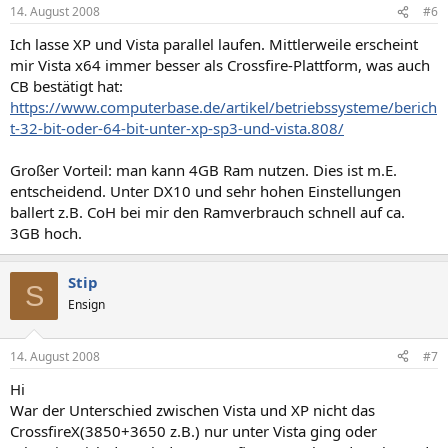
14. August 2008
#6
Ich lasse XP und Vista parallel laufen. Mittlerweile erscheint
mir Vista x64 immer besser als Crossfire-Plattform, was auch
CB bestätigt hat:
https://www.computerbase.de/artikel/betriebssysteme/berich
t-32-bit-oder-64-bit-unter-xp-sp3-und-vista.808/
Großer Vorteil: man kann 4GB Ram nutzen. Dies ist m.E.
entscheidend. Unter DX10 und sehr hohen Einstellungen
ballert z.B. CoH bei mir den Ramverbrauch schnell auf ca.
3GB hoch.
Stip
S
Ensign
14. August 2008
#7
Hi
War der Unterschied zwischen Vista und XP nicht das
CrossfireX(3850+3650 z.B.) nur unter Vista ging oder