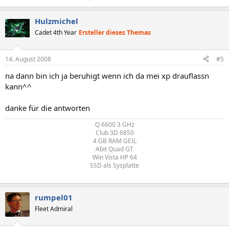
Hulzmichel
Cadet 4th Year
Ersteller dieses Themas
14. August 2008
#5
na dann bin ich ja beruhigt wenn ich da mei xp drauflassn
kann^^
danke für die antworten
Q 6600 3 GHz
Club 3D 6850
4 GB RAM GEIL
Abit Quad GT
Win Vista HP 64
SSD als Sysplatte
rumpel01
Fleet Admiral