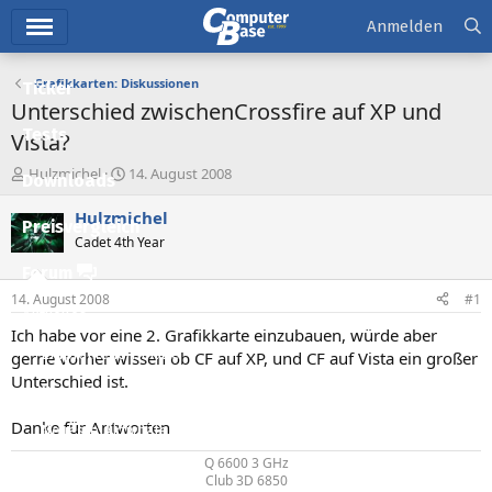
Hauptmenü
Anmelden
Grafikkarten: Diskussionen
Ticker
Unterschied zwischenCrossfire auf XP und
Tests
Vista?
E
E
Hulzmichel
14. August 2008
Downloads
r
r
s
s
Hulzmichel
Preisvergleich
t
t
Cadet 4th Year
e
e
l
l
Forum
l
l
14. August 2008
#1
e
t
Aktuelles
r
a
Ich habe vor eine 2. Grafikkarte einzubauen, würde aber
m
Empfohlene Inhalte
gerne vorher wissen ob CF auf XP, und CF auf Vista ein großer
Unterschied ist.
Neue Beiträge
Danke für Antworten
Neueste Aktivitäten
Q 6600 3 GHz
Leserartikel
Club 3D 6850