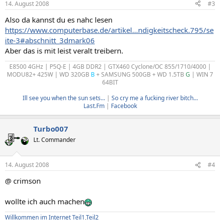
14. August 2008
#3
Also da kannst du es nahc lesen
https://www.computerbase.de/artikel...ndigkeitscheck.795/se
ite-3#abschnitt_3dmark06
Aber das is mit leist veralt treibern.
E8500 4GHz | P5Q-E | 4GB DDR2 | GTX460 Cyclone/OC 855/1710/4000 |
MODU82+ 425W | WD 320GB
B
+ SAMSUNG 500GB + WD 1.5TB
G
| WIN 7
64BIT
Ill see you when the sun sets...
|
So cry me a fucking river bitch...
Last.Fm
|
Facebook
Turbo007
Lt. Commander
14. August 2008
#4
@ crimson
wollte ich auch machen
Willkommen im Internet Teil1
,
Teil2