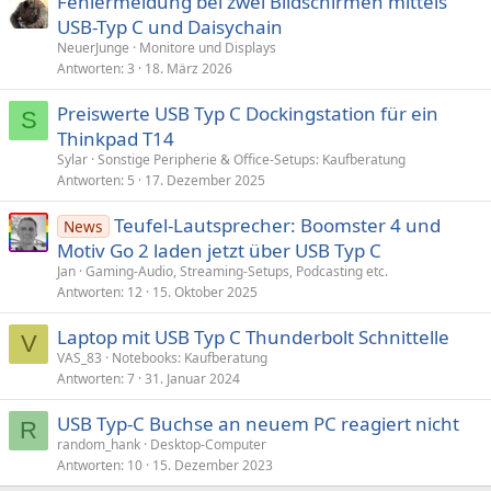
Fehlermeldung bei zwei Bildschirmen mittels
USB-Typ C und Daisychain
NeuerJunge
Monitore und Displays
Antworten
3
18. März 2026
Preiswerte USB Typ C Dockingstation für ein
S
Thinkpad T14
Sylar
Sonstige Peripherie & Office-Setups: Kaufberatung
Antworten
5
17. Dezember 2025
Teufel-Lautsprecher: Boomster 4 und
News
Motiv Go 2 laden jetzt über USB Typ C
Jan
Gaming-Audio, Streaming-Setups, Podcasting etc.
Antworten
12
15. Oktober 2025
Laptop mit USB Typ C Thunderbolt Schnittelle
V
VAS_83
Notebooks: Kaufberatung
Antworten
7
31. Januar 2024
USB Typ-C Buchse an neuem PC reagiert nicht
R
random_hank
Desktop-Computer
Antworten
10
15. Dezember 2023