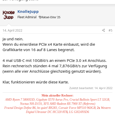
KnolleJupp
Fleet Admiral
🎅Rätsel-Elite ’25
14. April 2022
#5
Ja und nein.
Wenn du eine/diese PCIe x4 Karte einbaust, wird die
Grafikkarte von 16 auf 8 Lanes begrenzt.
4 mal USB-C mit 10GBit/s an einem PCIe 3.0 x4 Anschluss.
Rein rechnerisch stünden 4 mal 7,876GBit/s zur Verfügung
(wenn alle vier Anschlüsse gleichzeitig genutzt würden).
Klar, funktionieren würde diese Karte.
Zuletzt bearbeitet:
14. April 2022
Mein aktueller Rechner:
AMD Ryzen 7 5800X3D, Gigabyte X570 Aorus Pro, Crucial Ballistix Sport LT 32GB,
Noctua NH-D15S, XFX AMD Radeon RX 7900 XT (Referenz)
Fractal Design Define R6, be quiet! BN283, Corsair Force MP510 960GB,
2x
Western
Digital Ultrastar DC HC320 8TB
,
LG GH24NSD6