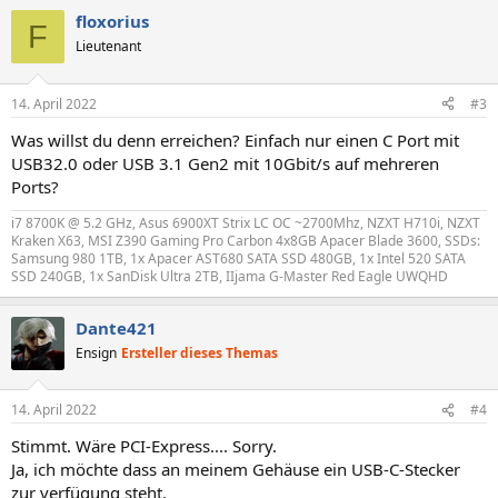
a
floxorius
k
F
t
Lieutenant
i
o
n
14. April 2022
#3
e
n
Was willst du denn erreichen? Einfach nur einen C Port mit
:
USB32.0 oder USB 3.1 Gen2 mit 10Gbit/s auf mehreren
Ports?
i7 8700K @ 5.2 GHz, Asus 6900XT Strix LC OC ~2700Mhz, NZXT H710i, NZXT
Kraken X63, MSI Z390 Gaming Pro Carbon 4x8GB Apacer Blade 3600, SSDs:
Samsung 980 1TB, 1x Apacer AST680 SATA SSD 480GB, 1x Intel 520 SATA
SSD 240GB, 1x SanDisk Ultra 2TB, IIjama G-Master Red Eagle UWQHD
Dante421
Ensign
Ersteller dieses Themas
14. April 2022
#4
Stimmt. Wäre PCI-Express.... Sorry.
Ja, ich möchte dass an meinem Gehäuse ein USB-C-Stecker
zur verfügung steht.