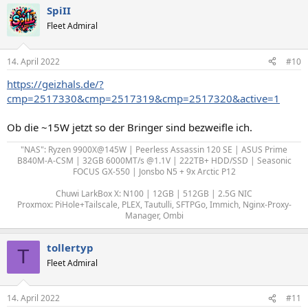
SpiII
Fleet Admiral
14. April 2022
#10
https://geizhals.de/?
cmp=2517330&cmp=2517319&cmp=2517320&active=1
Ob die ~15W jetzt so der Bringer sind bezweifle ich.
"NAS": Ryzen 9900X@145W | Peerless Assassin 120 SE | ASUS Prime
B840M-A-CSM | 32GB 6000MT/s @1.1V | 222TB+ HDD/SSD | Seasonic
FOCUS GX-550 | Jonsbo N5 + 9x Arctic P12
Chuwi LarkBox X: N100 | 12GB | 512GB | 2.5G NIC
Proxmox: PiHole+Tailscale, PLEX, Tautulli, SFTPGo, Immich, Nginx-Proxy-
Manager, Ombi
tollertyp
T
Fleet Admiral
14. April 2022
#11