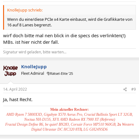
KnolleJupp schrieb:
Wenn du eine/diese PCIe x4 Karte einbaust, wird die Grafikkarte von
16 auf 8 Lanes begrenzt.
wirf doch bitte mal nen blick in die specs des verlinkten(!)
MBs. ist hier nicht der fall.
Signatur wird geladen, bitte warten...
KnolleJupp
Fleet Admiral
🎅Rätsel-Elite ’25
14. April 2022
#9
Ja, hast Recht.
Mein aktueller Rechner:
AMD Ryzen 7 5800X3D, Gigabyte X570 Aorus Pro, Crucial Ballistix Sport LT 32GB,
Noctua NH-D15S, XFX AMD Radeon RX 7900 XT (Referenz)
Fractal Design Define R6, be quiet! BN283, Corsair Force MP510 960GB,
2x
Western
Digital Ultrastar DC HC320 8TB
,
LG GH24NSD6