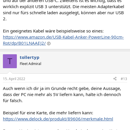
und auf der anderen USB-C. Zweitens ist es wichtig, dass es
wirklich explizit USB 3 unterstützt. Die meisten Adapterkabel
sind nur fürs schnelle laden ausgelegt, können aber nur USB
2.
Ein geeignetes Kabel wäre beispielsweise so eines:
https://www.amazon.de/USB-Kabel-Anker-PowerLine-90cm-
Rot/dp/B01LNAAEJ2/
tollertyp
T
Fleet Admiral
15. April 2022
#13
Auch wenn ich dir ja im Grunde recht gebe, deine Aussage,
dass der PC nie mehr als 5V liefern kann, halte ich dennoch
für falsch.
Beispiel für eine Karte, die mehr liefern kann:
https://www.delock.de/produkt/89606/merkmale.html