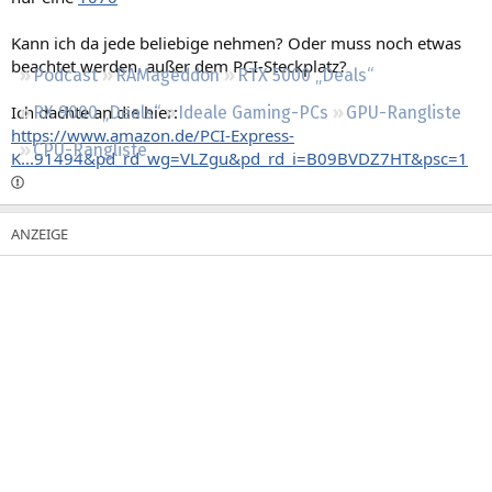
Regeln
Kann ich da jede beliebige nehmen? Oder muss noch etwas
beachtet werden, außer dem PCI-Steckplatz?
Podcast
RAMageddon
RTX 5000 „Deals“
Ich dachte an die hier:
RX 9000 „Deals“
Ideale Gaming-PCs
GPU-Rangliste
https://www.amazon.de/PCI-Express-
CPU-Rangliste
K...91494&pd_rd_wg=VLZgu&pd_rd_i=B09BVDZ7HT&psc=1