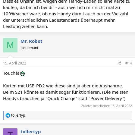
Dass es Unsinn ist, wegen dem Handy-Laden so eine Karte zu
kaufen, da bin ich bei dir - auch weil ich mir nicht mal zu
100% sicher wäre, ob das Handy damit auch bei der Vielzahl
der unterschiedlichen Ladestandards überhaupt mehr
Leistung ziehen kann.
Mr. Robot
M
Lieutenant
15. April 2022
#14
Touché!
Karten mit USB-PD2 wie diese sind ja aber die Ausnahme.
Beim S21 könnte es damit sogar funktionieren. (Die meisten
Handys brauchen ja "Quick Charge" statt "Power Delivery")
Zuletzt bearbeitet:
15. April 2022
tollertyp
R
e
a
tollertyp
k