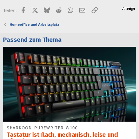
Facebook
X (Twitter)
Bluesky
Reddit
WhatsApp
E-Mail
Link
Teilen:
Homeoffice und Arbeitsplatz
Passend zum Thema
SHARKOON PUREWRITER W100
Tastatur ist flach, mechanisch, leise und