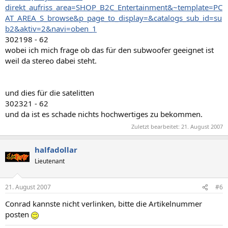
direkt_aufriss_area=SHOP_B2C_Entertainment&~template=PC
AT_AREA_S_browse&p_page_to_display=&catalogs_sub_id=su
b2&aktiv=2&navi=oben_1
302198 - 62
wobei ich mich frage ob das für den subwoofer geeignet ist
weil da stereo dabei steht.
und dies für die satelitten
302321 - 62
und da ist es schade nichts hochwertiges zu bekommen.
Zuletzt bearbeitet:
21. August 2007
halfadollar
Lieutenant
21. August 2007
#6
Conrad kannste nicht verlinken, bitte die Artikelnummer
posten