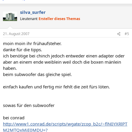
silva_surfer
Lieutenant
Ersteller dieses Themas
21. August 2007
#5
moin moin ihr frühaufsteher.
danke für die tipps.
ich benötige bei chinch jedoch entweder einen adapter oder
aber an einem ende weiblein weil doch die boxen mänlein
haben.
beim subwoofer das gleiche spiel.
einfach kaufen und fertig mir fehlt die zeit fürs löten.
sowas für den subwoofer
bei conrad
http://www1.conrad.de/scripts/wgate/zcop_b2c/~flN0YXRlPT
M2MTQxMjE0MDU=?