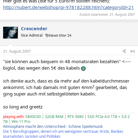
Hier gibt es was (die für 5 Euro/m sollten reichen):
http://nubert.de/webshop/pi-978182288.htm?categoryId=21
Zuletzt bearbeitet:
21. August 2007
Crescender
Vice Admiral
🎅Rätsel-Elite ’24
21. August 2007
#4
"sie können auch bequem in 48 monatsraten bezahlen" <----
biglol, das wegen den 5€ des kabels
ich denke auch, dass es da mehr auf den kabeldurchmesser
ankommt. ich hab damals mit guten 4mm² gearbeitet, das
ging super auch mit selbstgelöteten kabeln.
so long and greetz
playing with:
5800X3D | 32GB RAM | RTX 3080 | SSD PCIe 4.0 1TB + 3.0 2
TB | Win 11 Pro
Atmosphäre macht den Unterschied - Schöne Spielemusik
Die 5 Berufsgruppen, denen ich am wenigsten vertraue: Ärzte, Banker,
Journalisten, Juristen und Politiker.