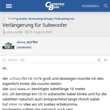
Hauptmenü
Anmelden
Gaming-Audio, Streaming-Setups, Podcasting etc.
Ticker
Verlängerung für Subwoofer
Tests
E
E
silva_surfer
21. August 2007
r
r
Downloads
s
s
silva_surfer
t
t
Lieutenant
e
e
Preisvergleich
l
l
l
l
21. August 2007
#1
Forum
e
t
r
a
Hi,
Aktuelles
m
der subwoofer ist recht groß und deswegen möchte ich den
Empfohlene Inhalte
eigentlich hinter die couche stellen.
Neue Beiträge
das sind etwa an benötigter kabellänge 10 meter.
d.h. ich benötige ein 10 m subwoofer kabel klinke und für die
Neueste Aktivitäten
satelliten natürlich auch entsprechend lange chinch kabel.
hat einer ne idee wo ich soetws erbekomme.
Leserartikel
hochwertig sollten die natürlich auch sein.