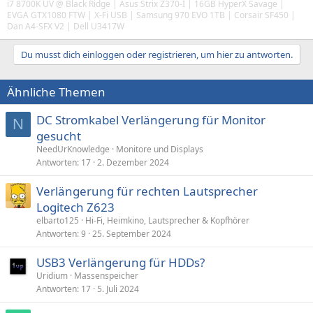
i7 8700K UV @ Black Ridge | Asus Strix Z370-I | 16GB HyperX Savage |
EVGA GTX1080 FTW | X-Fi USB | Samsung 970 EVO 1TB | Corsair SF450 |
Dan A4-SFX V2 | Dell U3417W
Du musst dich einloggen oder registrieren, um hier zu antworten.
Ähnliche Themen
DC Stromkabel Verlängerung für Monitor
N
gesucht
NeedUrKnowledge
Monitore und Displays
Antworten
17
2. Dezember 2024
Verlängerung für rechten Lautsprecher
Logitech Z623
elbarto125
Hi-Fi, Heimkino, Lautsprecher & Kopfhörer
Antworten
9
25. September 2024
USB3 Verlängerung für HDDs?
Uridium
Massenspeicher
Antworten
17
5. Juli 2024