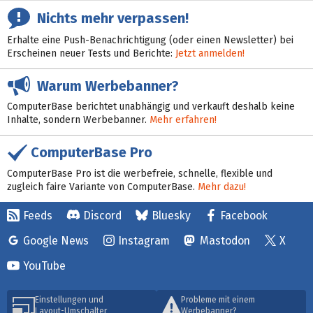
Nichts mehr verpassen!
Erhalte eine Push-Benachrichtigung (oder einen Newsletter) bei
Erscheinen neuer Tests und Berichte:
Jetzt anmelden!
Warum Werbebanner?
ComputerBase berichtet unabhängig und verkauft deshalb keine
Inhalte, sondern Werbebanner.
Mehr erfahren!
ComputerBase Pro
ComputerBase Pro ist die werbefreie, schnelle, flexible und
zugleich faire Variante von ComputerBase.
Mehr dazu!
Feeds
Discord
Bluesky
Facebook
Google News
Instagram
Mastodon
X
YouTube
Einstellungen und
Probleme mit einem
Layout-Umschalter
Werbebanner?