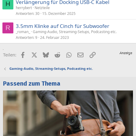
Verlängerung für Docking USB-C Kabel
H
herrybert
Netzteile
Antworten
30
15. Dezember 2025
3.5mm Klinke auf Cinch für Subwoofer
R
_roman_
Gaming-Audio, Streaming-Setups, Podcasting etc.
Antworten
9
24. Februar 2023
Facebook
X (Twitter)
Bluesky
Reddit
WhatsApp
E-Mail
Link
Teilen:
Gaming-Audio, Streaming-Setups, Podcasting etc.
Passend zum Thema