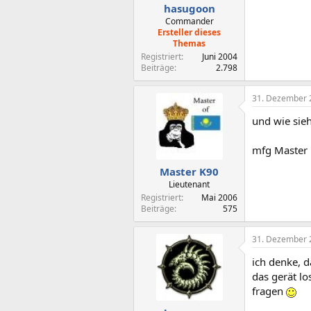
hasugoon
Commander
Ersteller dieses
Themas
Registriert
Juni 2004
Beiträge
2.798
31. Dezember 
und wie sie
mfg Master
Master K90
Lieutenant
Registriert
Mai 2006
Beiträge
575
31. Dezember 
ich denke, d
das gerät l
fragen