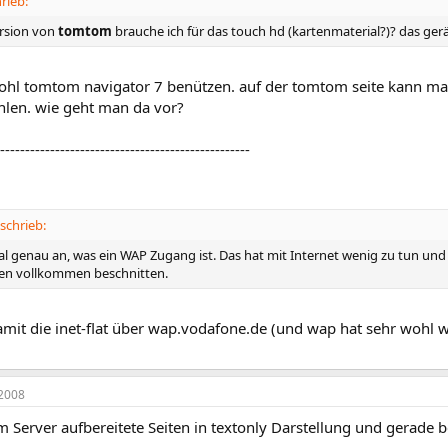
rieb:
ersion von
tomtom
brauche ich für das touch hd (kartenmaterial?)? das gerät 
ohl tomtom navigator 7 benützen. auf der tomtom seite kann man
hlen. wie geht man da vor?
--------------------------------------------------
schrieb:
al genau an, was ein WAP Zugang ist. Das hat mit Internet wenig zu tun un
en vollkommen beschnitten.
amit die inet-flat über wap.vodafone.de (und wap hat sehr wohl 
2008
 Server aufbereitete Seiten in textonly Darstellung und gerade 