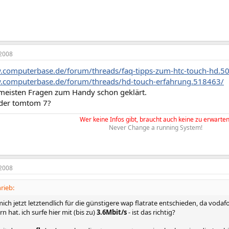
2008
.computerbase.de/forum/threads/faq-tipps-zum-htc-touch-hd.5
.computerbase.de/forum/threads/hd-touch-erfahrung.518463/
 meisten Fragen zum Handy schon geklärt.
der tomtom 7?
Wer keine Infos gibt, braucht auch keine zu erwarten
Never Change a running System!
2008
rieb:
mich jetzt letztendlich für die günstigere wap flatrate entschieden, da vod
 hat. ich surfe hier mit (bis zu)
3.6Mbit/s
- ist das richtig?