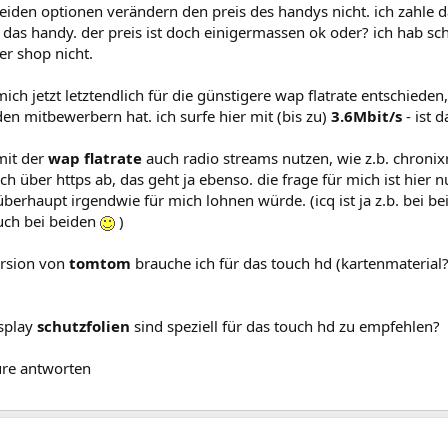
 beiden optionen verändern den preis des handys nicht. ich zahle
 das handy. der preis ist doch einigermassen ok oder? ich hab s
der shop nicht.
mich jetzt letztendlich für die günstigere wap flatrate entschieden
n mitbewerbern hat. ich surfe hier mit (bis zu)
3.6Mbit/s
- ist d
mit der
wap flatrate
auch radio streams nutzen, wie z.b. chronix
ich über https ab, das geht ja ebenso. die frage für mich ist hier n
) überhaupt irgendwie für mich lohnen würde. (icq ist ja z.b. bei b
auch bei beiden
)
ersion von
tomtom
brauche ich für das touch hd (kartenmaterial?)?
isplay
schutzfolien
sind speziell für das touch hd zu empfehlen?
ure antworten