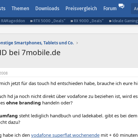
sts
Themen
Downloads
Preisvergleich
Forum
A
RAMageddon
RTX 5000 „Deals“
RX 9000 „Deals“
Ideale Gamin
onstige Smartphones, Tablets und Co.
HD bei 7mobile.de
2008
 mich jetzt für das touch hd entschieden habe, brauche ich eure h
uch hd ja noch nicht direkt über vodafone zu beziehen ist, wird e
nes
ohne branding
handeln oder?
rumfang
steht lediglich handbuch und ladekabel. gibt es bei dem
icht dazu?
ag habe ich den
vodafone superflat wochenende
mit + 60 minuten 