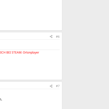
#6
H BEI STEAM: Ortonplayer​
#7
n.