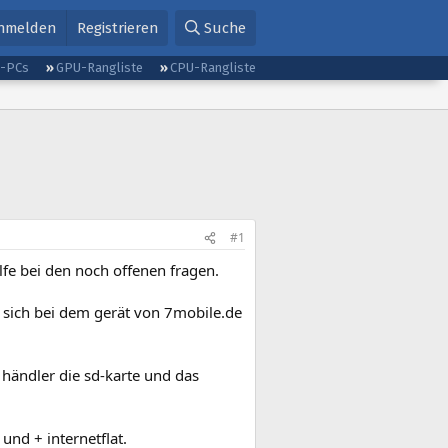
nmelden
Registrieren
Suche
g-PCs
GPU-Rangliste
CPU-Rangliste
#1
ilfe bei den noch offenen fragen.
s sich bei dem gerät von 7mobile.de
 händler die sd-karte und das
und + internetflat.