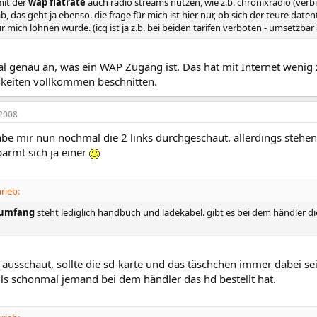
mit der
wap flatrate
auch radio streams nutzen, wie z.b. chronixradio (verbi
b, das geht ja ebenso. die frage für mich ist hier nur, ob sich der teure datent
r mich lohnen würde. (icq ist ja z.b. bei beiden tarifen verboten - umsetzbar
al genau an, was ein WAP Zugang ist. Das hat mit Internet wenig
keiten vollkommen beschnitten.
2008
abe mir nun nochmal die 2 links durchgeschaut. allerdings stehen
rbarmt sich ja einer
rieb:
rumfang
steht lediglich handbuch und ladekabel. gibt es bei dem händler di
 ausschaut, sollte die sd-karte und das täschchen immer dabei sei
lls schonmal jemand bei dem händler das hd bestellt hat.