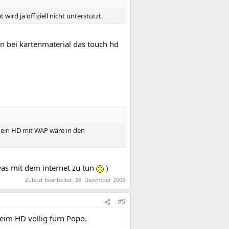
wird ja offiziell nicht unterstützt.
 bei kartenmaterial das touch hd
d ein HD mit WAP wäre in den
was mit dem internet zu tun
)
Zuletzt bearbeitet:
26. Dezember 2008
#5
beim HD völlig fürn Popo.