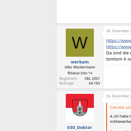
26. Dezember 
W
https://www
https://www
Da sind die
tomtom 6 o
werkam
Alter Meckermann
🎅Rätsel-Elite ’14
Registriert
Okt. 2001
Beiträge
64.183
26. Dezember 
CsA-eViL sch
4. ich habe 
mitbewerbern
030_Doktor