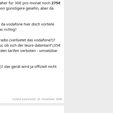
 daher für 30€ pro monat noch
275€
chon günstigere gesehn, aber da
, da vodafone hier doch vorteile
as richtig?
radio (verbietet das vodafone?)?
ur, ob sich der teure datentarif (35€
eiden tarifen verboten - umsetzbar
 das gerät wird ja offiziell nicht
Zuletzt bearbeitet:
26. Dezember 2008