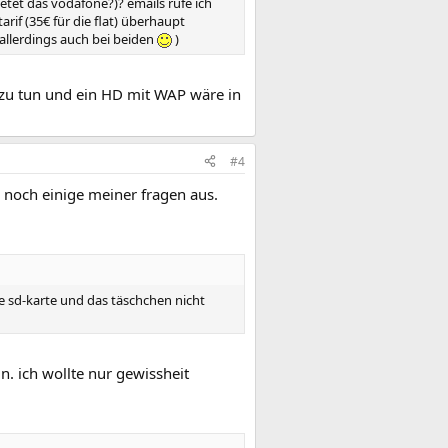
etet das vodafone?)? emails rufe ich
arif (35€ für die flat) überhaupt
 allerdings auch bei beiden
)
 zu tun und ein HD mit WAP wäre in
#4
 noch einige meiner fragen aus.
e sd-karte und das täschchen nicht
n. ich wollte nur gewissheit