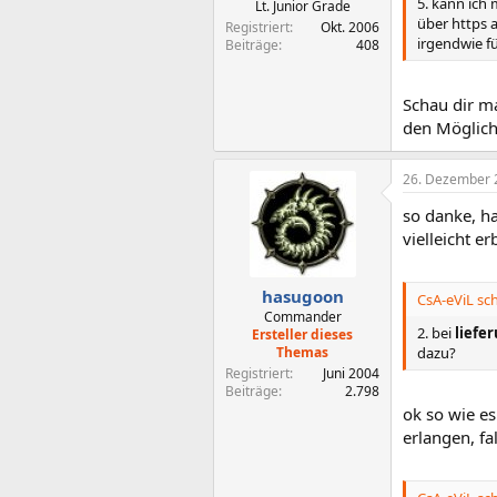
5. kann ich 
Lt. Junior Grade
über https a
Registriert
Okt. 2006
irgendwie fü
Beiträge
408
Schau dir m
den Möglich
26. Dezember 
so danke, h
vielleicht e
hasugoon
CsA-eViL sch
Commander
2. bei
liefe
Ersteller dieses
Themas
dazu?
Registriert
Juni 2004
Beiträge
2.798
ok so wie es
erlangen, fa