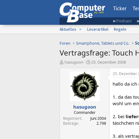
Ticker
Te
Podcast
Aktuelles
Leserartikel
Regeln
Foren
Smartphone, Tablets und Co.
S
Vertragsfrage: Touch 
E
E
hasugoon
25. Dezember 2008
r
r
s
s
25. Dezember 
t
t
hallo da ich
e
e
l
l
l
l
1. da das to
e
t
wohl um ei
hasugoon
r
a
m
Commander
2. bei
liefe
Registriert
Juni 2004
täschchen n
Beiträge
2.798
3. als vertr