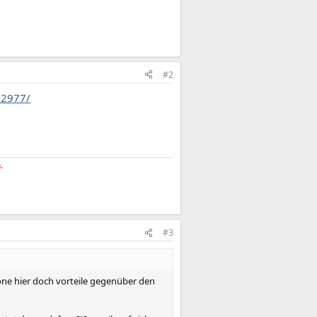
#2
02977/
.
#3
afone hier doch vorteile gegenüber den