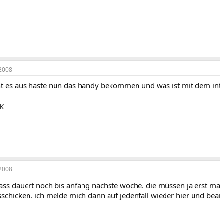
2008
ht es aus haste nun das handy bekommen und was ist mit dem in
 K
2008
ass dauert noch bis anfang nächste woche. die müssen ja erst mal
osschicken. ich melde mich dann auf jedenfall wieder hier und be