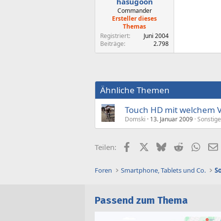
hasugoon
Commander
Ersteller dieses
Themas
Registriert
Juni 2004
Beiträge
2.798
Ähnliche Themen
Touch HD mit welchem V
Domski
13. Januar 2009
Sonstige
Facebook
X (Twitter)
Bluesky
Reddit
What
Teilen:
Foren
Smartphone, Tablets und Co.
S
Passend zum Thema