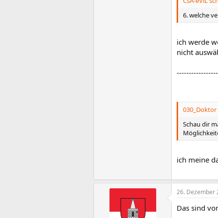
CsA-eViL sch
6. welche v
ich werde w
nicht auswä
-----------------
030_Doktor 
Schau dir m
Möglichkeit
ich meine d
26. Dezember 
Das sind vom