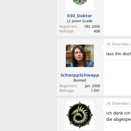
030_Doktor
Lt. Junior Grade
Registriert
Okt. 2006
Beiträge
408
26. Dezember 
lass ihn doc
SchwippSchwapp
Banned
Registriert
Jan. 2008
Beiträge
1.041
26. Dezember 
ich denk ich
die abgespe