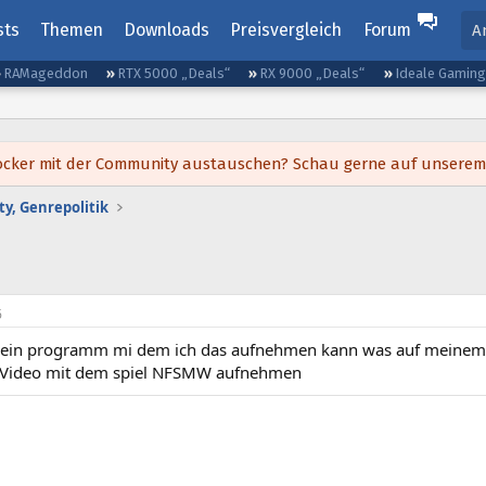
sts
Themen
Downloads
Preisvergleich
Forum
A
RAMageddon
RTX 5000 „Deals“
RX 9000 „Deals“
Ideale Gamin
h locker mit der Community austauschen? Schau gerne auf unsere
y, Genrepolitik
6
e ein programm mi dem ich das aufnehmen kann was auf meinem Bi
 Video mit dem spiel NFSMW aufnehmen