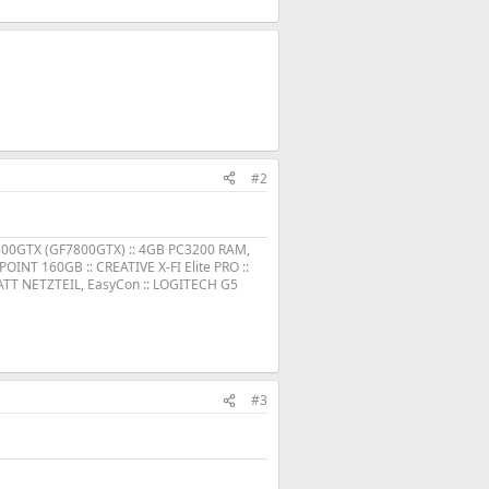
#2
800GTX (GF7800GTX) :: 4GB PC3200 RAM,
INT 160GB :: CREATIVE X-FI Elite PRO ::
TT NETZTEIL, EasyCon :: LOGITECH G5
#3