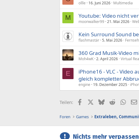
ollle
16. Juni 2026
Multimedia
Youtube: Video nicht ve
M
moonwalker99
21. Mai 2026
Web
Kein Surround Sound be
flashmastär
5. Mai 2026
Fernseh
360 Grad Musik-Video mi
Moh4wK
2. April 2026
Virtual Rea
iPhone16 - VLC - Video a
E
gleich kompletter Abbru
engine
19. Dezember 2025
iPhon
Facebook
X (Twitter)
Bluesky
Reddit
What
Teilen:
Foren
Games
Extraleben, Communit
Nichts mehr verpassen