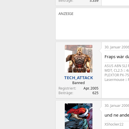
Beiträge
5.339
30. Januar 200
Fraps wär d
ASUS A8N SLI 
MDT, CL2.5 :: 
PLEXTOR PX-75
TECH_ATTACK
Lasermouse ::
Banned
Registriert
Apr. 2005
Beiträge
625
30. Januar 200
und ne ander
XShocker22