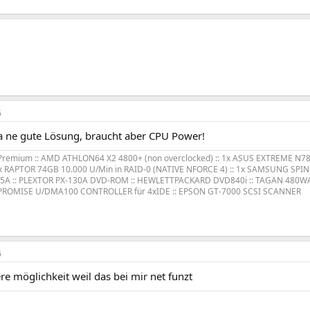
6
a ne gute Lösung, braucht aber CPU Power!
Premium :: AMD ATHLON64 X2 4800+ (non overclocked) :: 1x ASUS EXTREME N7
4x RAPTOR 74GB 10.000 U/Min in RAID-0 (NATIVE NFORCE 4) :: 1x SAMSUNG SPINPO
5A :: PLEXTOR PX-130A DVD-ROM :: HEWLETTPACKARD DVD840i :: TAGAN 480WA
 PROMISE U/DMA100 CONTROLLER für 4xIDE :: EPSON GT-7000 SCSI SCANNER
6
e möglichkeit weil das bei mir net funzt