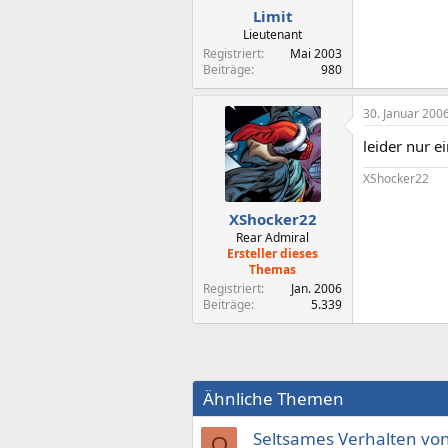
Limit
Lieutenant
Registriert
Mai 2003
Beiträge
980
30. Januar 200
leider nur e
XShocker22
XShocker22
Rear Admiral
Ersteller dieses
Themas
Registriert
Jan. 2006
Beiträge
5.339
Ähnliche Themen
Seltsames Verhalten von
O