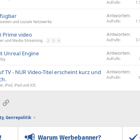
Aufrufe
1.
rfügbar
Antworten
Aufrufe
1.
seiten und soziale Netzwerke
i Prime video
Antworten
Aufrufe
3.
er und Media-Streaming
2
3
4
t Unreal Engine
Antworten
Aufrufe
lity
uf TV - NUR Video-Titel erscheint kurz und
Antworten
Aufrufe
ch.
e, iPod, iPad und iOS
sApp
E-Mail
Link
y, Genrepolitik
Warum Werbebanner?
!