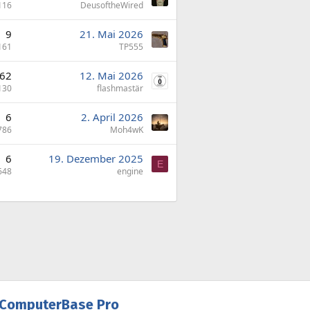
116
DeusoftheWired
9
21. Mai 2026
161
TP555
62
12. Mai 2026
130
flashmastär
6
2. April 2026
786
Moh4wK
6
19. Dezember 2025
E
648
engine
ComputerBase Pro