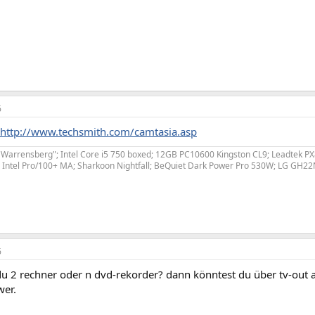
6
http://www.techsmith.com/camtasia.asp
Warrensberg"; Intel Core i5 750 boxed; 12GB PC10600 Kingston CL9; Leadtek 
Intel Pro/100+ MA; Sharkoon Nightfall; BeQuiet Dark Power Pro 530W; LG GH2
6
u 2 rechner oder n dvd-rekorder? dann könntest du über tv-out
wer.