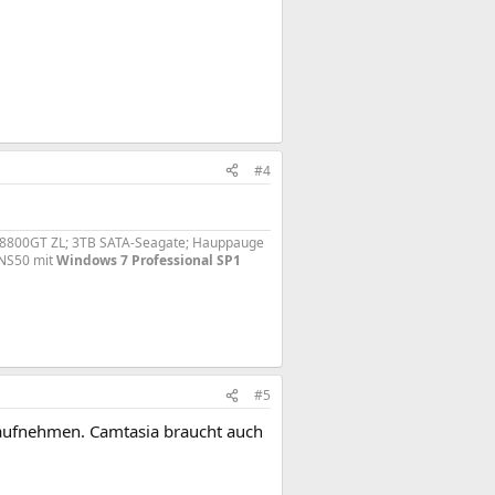
#4
PX8800GT ZL; 3TB SATA-Seagate; Hauppauge
2NS50 mit
Windows 7 Professional SP1
#5
 aufnehmen. Camtasia braucht auch