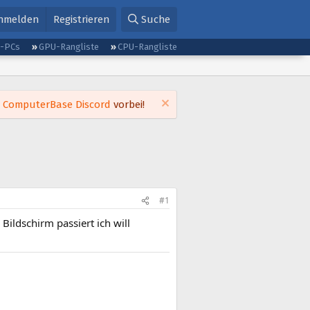
nmelden
Registrieren
Suche
g-PCs
GPU-Rangliste
CPU-Rangliste
m
ComputerBase Discord
vorbei!
#1
ldschirm passiert ich will