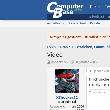
Ticker
Te
Podcast
Aktuelles
Leserartikel
Regeln
Mitspieler gesucht? Du willst dic
Foren
Games
Extraleben, Communit
Video
E
E
XShocker22
30. Januar 2006
r
r
s
s
30. Januar 200
t
t
hi ich such
e
e
l
l
nämlich ein
l
l
XShocker22
e
t
XShocker22
r
a
m
Rear Admiral
Registriert
Jan. 2006