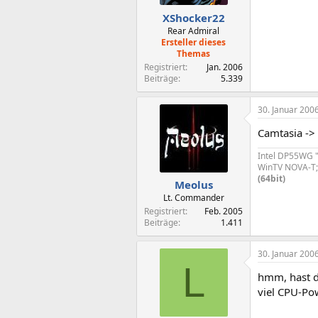
XShocker22
Rear Admiral
Ersteller dieses
Themas
Registriert
Jan. 2006
Beiträge
5.339
30. Januar 200
Camtasia ->
Intel DP55WG "
WinTV NOVA-T; 
(64bit)
Meolus
Lt. Commander
Registriert
Feb. 2005
Beiträge
1.411
30. Januar 200
L
hmm, hast d
viel CPU-Po