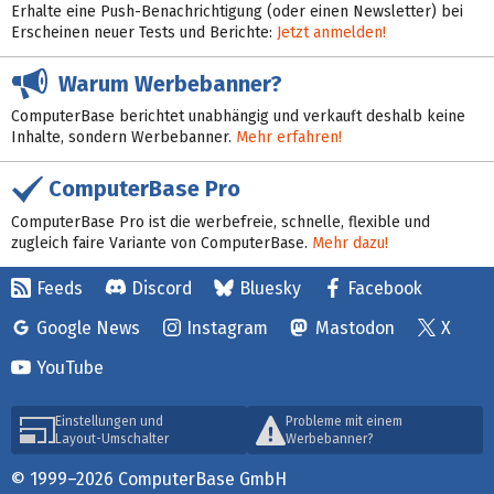
Erhalte eine Push-Benachrichtigung (oder einen Newsletter) bei
Erscheinen neuer Tests und Berichte:
Jetzt anmelden!
Warum Werbebanner?
ComputerBase berichtet unabhängig und verkauft deshalb keine
Inhalte, sondern Werbebanner.
Mehr erfahren!
ComputerBase Pro
ComputerBase Pro ist die werbefreie, schnelle, flexible und
zugleich faire Variante von ComputerBase.
Mehr dazu!
Feeds
Discord
Bluesky
Facebook
Google News
Instagram
Mastodon
X
YouTube
Einstellungen und
Probleme mit einem
Layout-Umschalter
Werbebanner?
© 1999–2026 ComputerBase GmbH