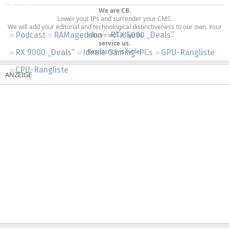
Regeln
We are CB.
Lower your IPs and surrender your CMS.
We will add your editorial and technological distinctiveness to our own. Your
Podcast
RAMageddon
RTX 5000 „Deals“
editors will adapt to
service us.
Resistance is futile!​
RX 9000 „Deals“
Ideale Gaming-PCs
GPU-Rangliste
CPU-Rangliste