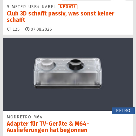
9-METER-USB4-KABEL
UPDATE
Club 3D schafft passiv, was sonst keiner
schafft
Kommentare
125
07.08.2026
RETRO
MODRETRO M64
Adapter für TV-Geräte & M64-
Auslieferungen hat begon­nen