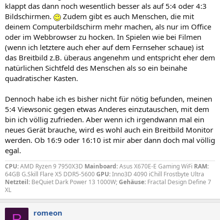
klappt das dann noch wesentlich besser als auf 5:4 oder 4:3
Bildschirmen.
Zudem gibt es auch Menschen, die mit
deinem Computerbildschirm mehr machen, als nur im Office
oder im Webbrowser zu hocken. In Spielen wie bei Filmen
(wenn ich letztere auch eher auf dem Fernseher schaue) ist
das Breitbild z.B. überaus angenehm und entspricht eher dem
natürlichen Sichtfeld des Menschen als so ein beinahe
quadratischer Kasten.
Dennoch habe ich es bisher nicht für nötig befunden, meinen
5:4 Viewsonic gegen etwas Anderes einzutauschen, mit dem
bin ich völlig zufrieden. Aber wenn ich irgendwann mal ein
neues Gerät brauche, wird es wohl auch ein Breitbild Monitor
werden. Ob 16:9 oder 16:10 ist mir aber dann doch mal völlig
egal.
CPU:
AMD Ryzen 9 7950X3D
Mainboard:
Asus X670E-E Gaming WiFi
RAM:
64GB G.Skill Flare X5 DDR5-5600
GPU:
Inno3D 4090 iChill Frostbyte Ultra
Netzteil:
BeQuiet Dark Power 13 1000W;
Gehäuse:
Fractal Design Define 7
XL
romeon
R