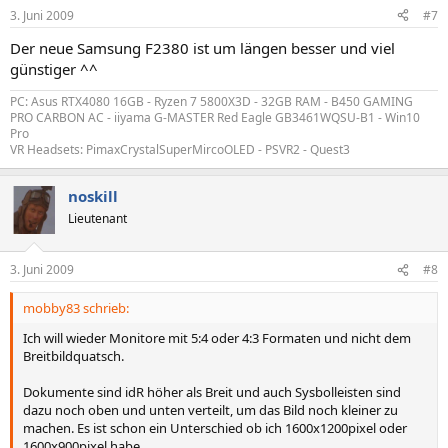
3. Juni 2009
#7
Der neue Samsung F2380 ist um längen besser und viel
günstiger ^^
PC: Asus RTX4080 16GB - Ryzen 7 5800X3D - 32GB RAM - B450 GAMING
PRO CARBON AC - iiyama G-MASTER Red Eagle GB3461WQSU-B1 - Win10
Pro
VR Headsets: PimaxCrystalSuperMircoOLED - PSVR2 - Quest3
noskill
Lieutenant
3. Juni 2009
#8
mobby83 schrieb:
Ich will wieder Monitore mit 5:4 oder 4:3 Formaten und nicht dem
Breitbildquatsch.
Dokumente sind idR höher als Breit und auch Sysbolleisten sind
dazu noch oben und unten verteilt, um das Bild noch kleiner zu
machen. Es ist schon ein Unterschied ob ich 1600x1200pixel oder
1600x900pixel habe.