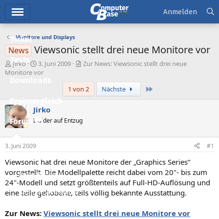
Hauptmenü
Anmelden
Monitore und Displays
Ticker
Viewsonic stellt drei neue Monitore vor
News
Tests
E
E
Jirko
3. Juni 2009
Zur News: Viewsonic stellt drei neue
r
r
Monitore vor
Downloads
s
s
Letzte
1 von 2
Nächste
t
t
e
e
Preisvergleich
l
l
Jirko
l
l
Insider auf Entzug
Forum
e
t
r
a
Aktuelles
m
3. Juni 2009
#1
Empfohlene Inhalte
Viewsonic hat drei neue Monitore der „Graphics Series“
vorgestellt. Die Modellpalette reicht dabei vom 20"- bis zum
Neue Beiträge
24"-Modell und setzt größtenteils auf Full-HD-Auflösung und
eine teile gehobene, teils völlig bekannte Ausstattung.
Neueste Aktivitäten
Leserartikel
Zur News:
Viewsonic stellt drei neue Monitore vor