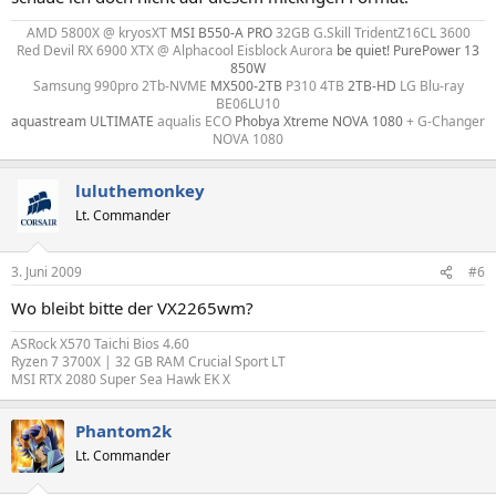
AMD 5800X @ kryosXT
MSI B550-A PRO
32GB G.Skill TridentZ16CL 3600
Red Devil RX 6900 XTX @ Alphacool Eisblock Aurora
be quiet! PurePower 13
850W
Samsung 990pro 2Tb-NVME
MX500-2TB
P310 4TB
2TB-HD
LG Blu-ray
BE06LU10
aquastream ULTIMATE
aqualis ECO
Phobya Xtreme NOVA 1080
+ G-Changer
NOVA 1080​
luluthemonkey
Lt. Commander
3. Juni 2009
#6
Wo bleibt bitte der VX2265wm?
ASRock X570 Taichi Bios 4.60
Ryzen 7 3700X | 32 GB RAM Crucial Sport LT
MSI RTX 2080 Super Sea Hawk EK X
Phantom2k
Lt. Commander