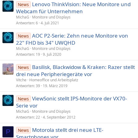
Lenovo ThinkVision: Neue Monitore und
News
Webcam für Unternehmen
MichaG
Monitore und Displays
Antworten
6
4. Juli 2021
AOC P2-Serie: Zehn neue Monitore von
News
22" FHD bis 34" UWQHD
MichaG
Monitore und Displays
Antworten
19
9. Juli 2020
Basilisk, Blackwidow & Kraken: Razer stellt
News
drei neue Peripheriegeräte vor
Vitche
Homeoffice und Arbeitsplatz
Antworten
39
19. März 2019
ViewSonic stellt IPS-Monitore der VX70-
News
Serie vor
MichaG
Monitore und Displays
Antworten
22
4. September 2012
Motorola stellt drei neue LTE-
News
P
Smartphones vor