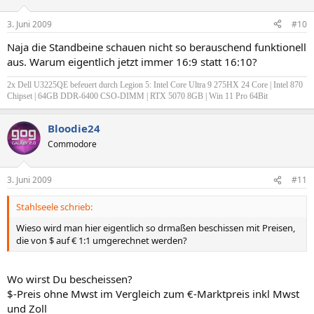
3. Juni 2009
#10
Naja die Standbeine schauen nicht so berauschend funktionell
aus. Warum eigentlich jetzt immer 16:9 statt 16:10?
2x Dell U3225QE befeuert durch Legion 5: Intel Core Ultra 9 275HX 24 Core | Intel 870
Chipset | 64GB DDR-6400 CSO-DIMM | RTX 5070 8GB | Win 11 Pro 64Bit
Bloodie24
Commodore
3. Juni 2009
#11
Stahlseele schrieb:
Wieso wird man hier eigentlich so drmaßen beschissen mit Preisen,
die von $ auf € 1:1 umgerechnet werden?
Wo wirst Du bescheissen?
$-Preis ohne Mwst im Vergleich zum €-Marktpreis inkl Mwst
und Zoll