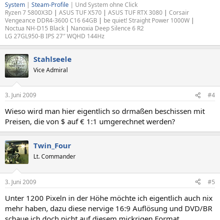
System
|
Steam-Profile
| Und System ohne Click
Ryzen 7 5800X3D
|
ASUS TUF X570
|
ASUS TUF RTX 3080
|
Corsair
Vengeance DDR4-3600 C16 64GB
|
be quiet! Straight Power 1000W
|
Noctua NH-D15 Black
|
Nanoxia Deep Silence 6 R2
LG 27GL950-B IPS 27″ WQHD 144Hz
Stahlseele
Vice Admiral
3. Juni 2009
#4
Wieso wird man hier eigentlich so drmaßen beschissen mit
Preisen, die von $ auf € 1:1 umgerechnet werden?
Twin_Four
Lt. Commander
3. Juni 2009
#5
Unter 1200 Pixeln in der Höhe möchte ich eigentlich auch nix
mehr haben, dazu diese nervige 16:9 Auflösung und DVD/BR
schaue ich doch nicht auf diesem mickrigen Format.