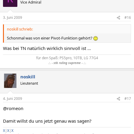
Vice Admiral
3. Juni 2009
#16
noskill schrieb:
Schonmal was von einer Pivot-Funktion gehört?
Was bei TN natürlich wirklich sinnvoll ist ...
für den Spaß: PS5pro, 10TB, LG 77G4
.:.
- stk ruling supreme -
.:.
noskill
Lieutenant
4. Juni 2009
#17
@romeon
Damit willst du uns jetzt genau was sagen?
X
|
X
|
X