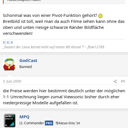
Schonmal was von einer Pivot-Funktion gehört?
Breitbild ist toll, weil man da auch Filme sehen kann ohne das
oben und unten riesige schwarze Ränder Bildfläche
verschwenden!
X
|
X
|
X
„basiert der Linux kernel nicht auf einem MS Kernel ?“ – flow12789
GodCast
Banned
3. Juni 2009
#9
die Preise werden hier bestimmt deutlich unter der möglichen
1:1 Umrechnung liegen zumal Viewsonic bisher durch eher
niederpreisige Modelle aufgefallen ist.
MPQ
Lt. Commander
PRO
🎅Rätsel-Elite ’24