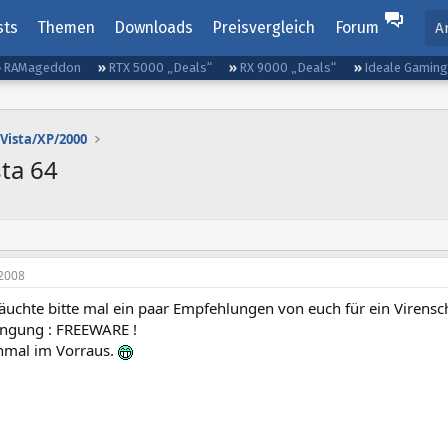
sts
Themen
Downloads
Preisvergleich
Forum
A
RAMageddon
RTX 5000 „Deals“
RX 9000 „Deals“
Ideale Gamin
Vista/XP/2000
ta 64
2008
räuchte bitte mal ein paar Empfehlungen von euch für ein Virensc
ingung : FREEWARE !
nmal im Vorraus.