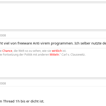
2008
cht viel von freeware Anti virem programmen. Ich selber nutzte d
ie
Chance
, die Welt so zu sehen, wie sie
wirklich
ist.
die Fortsetzung der Politik mit anderen
Mitteln
." Carl v. Clausewitz.
2008
 Thread 1h bis er dicht ist.