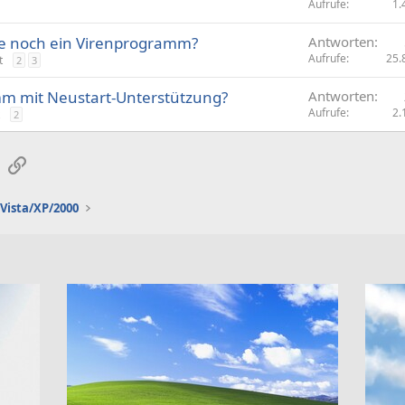
Aufrufe
1.
e noch ein Virenprogramm?
Antworten
Aufrufe
25.
t
2
3
mm mit Neustart-Unterstützung?
Antworten
Aufrufe
2.
2
sApp
E-Mail
Link
Vista/XP/2000