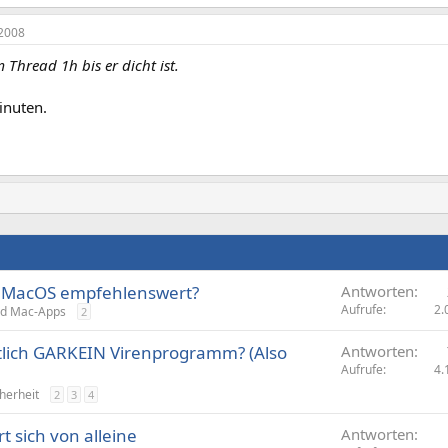
2008
 Thread 1h bis er dicht ist.
inuten.
r MacOS empfehlenswert?
Antworten
Aufrufe
2.
d Mac-Apps
2
tlich GARKEIN Virenprogramm? (Also
Antworten
Aufrufe
4.
herheit
2
3
4
t sich von alleine
Antworten