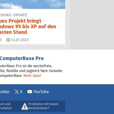
NDOWS UPDATE
ues Projekt bringt
ndows 95 bis XP auf den
usten Stand
Kommentare
3
11.07.2023
ComputerBase Pro
terBase Pro ist die werbefreie,
lle, flexible und zugleich faire Variante
ComputerBase.
Mehr dazu!
todon
X
YouTube
gen und
Probleme mit einem
schalter
Werbebanner?