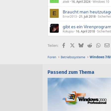
atwk
16. April 2024
Windows 10
Braucht man heutzutag
E
Error2013
21. Juli 2018
Sicherhei
gibt es ein Virenprogra
Kokujou
16. April 2018
Sicherheit
Facebook
X (Twitter)
Bluesky
Reddit
What
Teilen:
Foren
Betriebssysteme
Windows 7/8/
Passend zum Thema