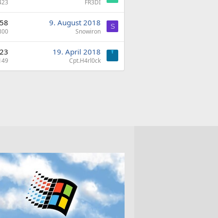
423
FR3DI
58
9. August 2018
S
800
Snowiron
23
19. April 2018
149
Cpt.H4rl0ck