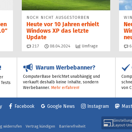
NOCH NICHT AUSGESTORBEN
WI
ien
Heute vor 10 Jahren erhielt
Ne
.0“
Windows XP das letzte
Wi
Update
ne
Kommentare
217
08.04.2024
Umfrage
6
Warum Werbebanner?
!
ComputerBase berichtet unabhängig und
Compu
er
verkauft deshalb keine Inhalte, sondern
schne
 Tests
Werbebanner.
Mehr erfahren!
von 
y
Facebook
Google News
Instagram
Mas
Einstellun
Layout-Um
ag widerrufen
Vertrag kündigen
Barrierefreiheit