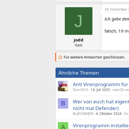
28. Dezember 
J
Ich gebe dem
falsch, 19 m
jodd
Gast
Für weitere Antworten geschlossen.
Ähnliche Themen
Anti Virenprogramm fü
Don-DCH
14. Juli 2025
macOS un
Wer von euch hat eigen
B
nicht mal Defender)
BL@CKM@N
4. Oktober 2024
Sic
Virenprogramm installier
A