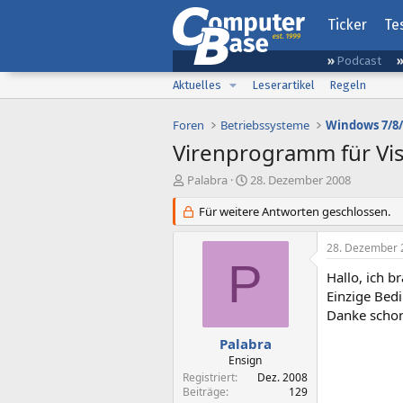
Ticker
Te
Podcast
Aktuelles
Leserartikel
Regeln
Foren
Betriebssysteme
Windows 7/8/
Virenprogramm für Vis
E
E
Palabra
28. Dezember 2008
r
r
s
Für weitere Antworten geschlossen.
s
t
t
e
e
28. Dezember 
l
l
P
l
l
Hallo, ich b
e
t
Einzige Bed
r
a
Danke scho
m
Palabra
Ensign
Registriert
Dez. 2008
Beiträge
129