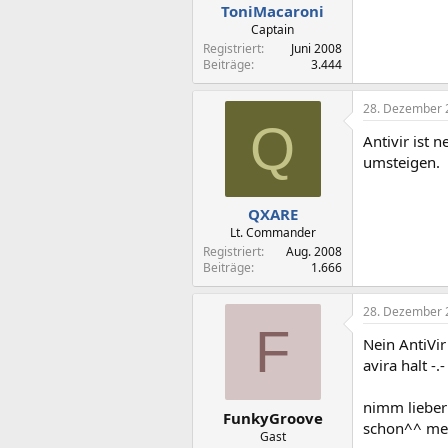
ToniMacaroni
Captain
Registriert
Juni 2008
Beiträge
3.444
28. Dezember 
Q
Antivir ist 
umsteigen.
QXARE
Lt. Commander
Registriert
Aug. 2008
Beiträge
1.666
28. Dezember 
F
Nein AntiVi
avira halt -.-
nimm lieber
FunkyGroove
schon^^ mei
Gast