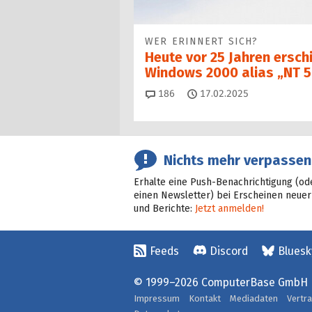
WER ERINNERT SICH?
Heute vor 25 Jahren ersch
Windows 2000 alias „NT 5
Kommentare
186
17.02.2025
Nichts mehr verpassen
Erhalte eine Push-Benachrichtigung (od
einen Newsletter) bei Erscheinen neuer
und Berichte:
Jetzt anmelden!
Feeds
Discord
Bluesk
© 1999–2026 ComputerBase GmbH
Impressum
Kontakt
Mediadaten
Vertr