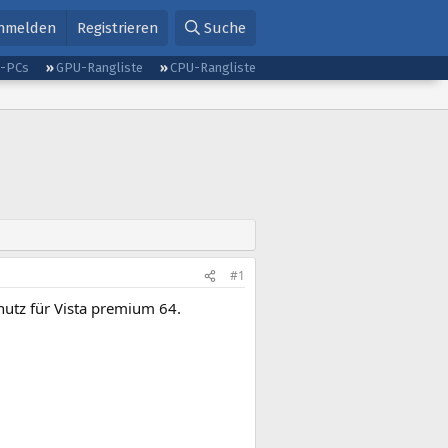
nmelden
Registrieren
Suche
g-PCs
GPU-Rangliste
CPU-Rangliste
#1
hutz für Vista premium 64.