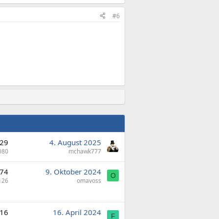
#6
29
4. August 2025
080
mchawk777
74
9. Oktober 2024
O
126
omavoss
16
16. April 2024
F