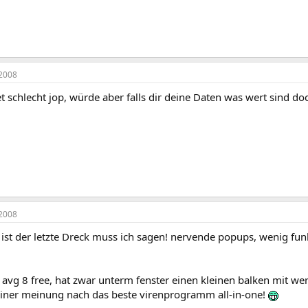
2008
net schlecht jop, würde aber falls dir deine Daten was wert sind do
2008
r ist der letzte Dreck muss ich sagen! nervende popups, wenig f
 avg 8 free, hat zwar unterm fenster einen kleinen balken mit w
ner meinung nach das beste virenprogramm all-in-one!