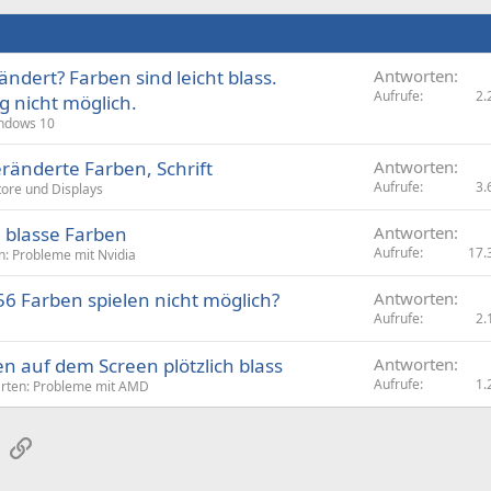
ändert? Farben sind leicht blass.
Antworten
Aufrufe
2.
 nicht möglich.
ndows 10
eränderte Farben, Schrift
Antworten
Aufrufe
3.
ore und Displays
h blasse Farben
Antworten
Aufrufe
17.
n: Probleme mit Nvidia
256 Farben spielen nicht möglich?
Antworten
Aufrufe
2.
n auf dem Screen plötzlich blass
Antworten
Aufrufe
1.
arten: Probleme mit AMD
sApp
E-Mail
Link