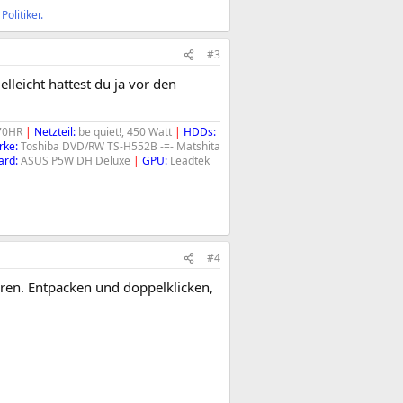
olitiker.
#3
elleicht hattest du ja vor den
970HR
|
Netzteil:
be quiet!, 450 Watt
|
HDDs:
rke:
Toshiba DVD/RW TS-H552B -=- Matshita
ard:
ASUS P5W DH Deluxe
|
GPU:
Leadtek
#4
ren. Entpacken und doppelklicken,