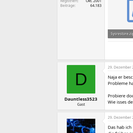
Registriert
Okt. 2001
Beiträge
64.183
Sysrestore.zi
350 Bytes · A
29. Dezember 
D
Naja er bes
Probleme hat
Probiere do
Dauntless3523
Wie isses d
Gast
29. Dezember 
Das hab ich 