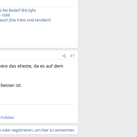
hz bei Bedarf @4,3ghz
2-1066
ch (Die Fotos sind veraltert)
#7
wäre das eheste, da es auf dem
besser ist.
olitiker.
 oder registrieren, um hier zu antworten.