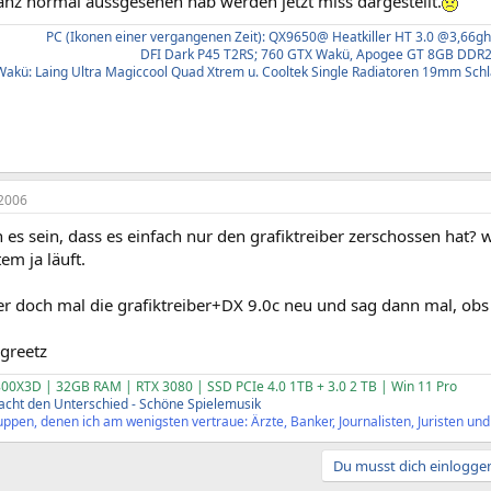
anz normal aussgesehen hab werden jetzt miss dargestellt.
PC (Ikonen einer vergangenen Zeit): QX9650@ Heatkiller HT 3.0 @3,66g
DFI Dark P45 T2RS; 760 GTX Wakü, Apogee GT 8GB DDR
Wakü: Laing Ultra Magiccool Quad Xtrem u. Cooltek Single Radiatoren 19mm Schlau
2006
es sein, dass es einfach nur den grafiktreiber zerschossen hat? 
em ja läuft.
lier doch mal die grafiktreiber+DX 9.0c neu und sag dann mal, obs 
 greetz
00X3D | 32GB RAM | RTX 3080 | SSD PCIe 4.0 1TB + 3.0 2 TB | Win 11 Pro
cht den Unterschied - Schöne Spielemusik
ppen, denen ich am wenigsten vertraue: Ärzte, Banker, Journalisten, Juristen und P
Du musst dich einloggen