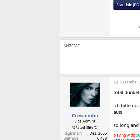
Start bild.JPG
47,8 KB · Auf
29. Dezember 
total dunkel
ich bitte d
aus!
Crescender
Vice Admiral
so long and
🎅Rätsel-Elite ’24
Registriert
Dez. 2005
playing with:
58
Beiträge
6.438