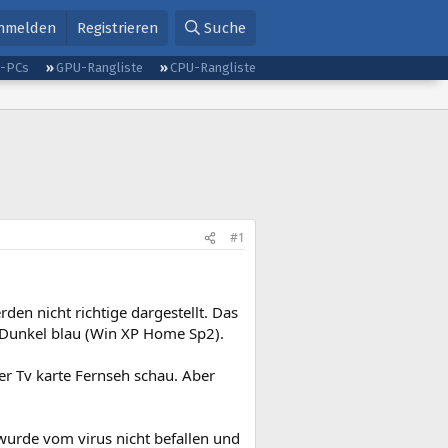
nmelden
Registrieren
Suche
g-PCs
GPU-Rangliste
CPU-Rangliste
#1
rden nicht richtige dargestellt. Das
Dunkel blau (Win XP Home Sp2).
er Tv karte Fernseh schau. Aber
wurde vom virus nicht befallen und