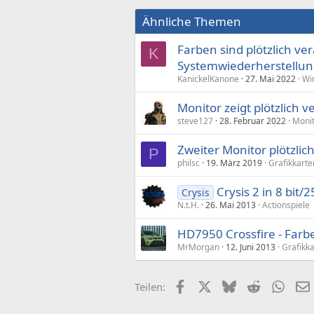
Ähnliche Themen
Farben sind plötzlich ver
K
Systemwiederherstellung
KanickelKanone
27. Mai 2022
Wi
Monitor zeigt plötzlich v
steve127
28. Februar 2022
Monit
Zweiter Monitor plötzlic
P
philsc
19. März 2019
Grafikkarte
Crysis 2 in 8 bit/
Crysis
N.t.H.
26. Mai 2013
Actionspiele
HD7950 Crossfire - Farbe
MrMorgan
12. Juni 2013
Grafikk
Facebook
X (Twitter)
Bluesky
Reddit
What
Teilen: