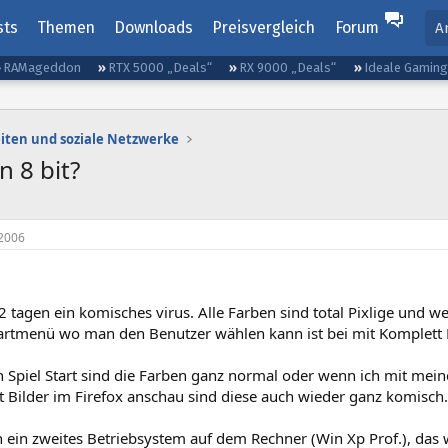
sts
Themen
Downloads
Preisvergleich
Forum
A
RAMageddon
RTX 5000 „Deals“
RX 9000 „Deals“
Ideale Gamin
iten und soziale Netzwerke
n 8 bit?
2006
 2 tagen ein komisches virus. Alle Farben sind total Pixlige und we
rtmenü wo man den Benutzer wählen kann ist bei mit Komplett 
 Spiel Start sind die Farben ganz normal oder wenn ich mit mein
t Bilder im Firefox anschau sind diese auch wieder ganz komisch.
h ein zweites Betriebsystem auf dem Rechner (Win Xp Prof.), das 