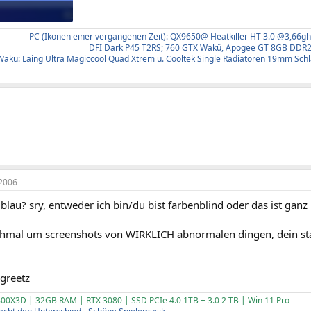
rufe: 258
PC (Ikonen einer vergangenen Zeit): QX9650@ Heatkiller HT 3.0 @3,66g
DFI Dark P45 T2RS; 760 GTX Wakü, Apogee GT 8GB DDR
Wakü: Laing Ultra Magiccool Quad Xtrem u. Cooltek Single Radiatoren 19mm Schlau
2006
 blau? sry, entweder ich bin/du bist farbenblind oder das ist gan
ochmal um screenshots von WIRKLICH abnormalen dingen, dein st
 greetz
00X3D | 32GB RAM | RTX 3080 | SSD PCIe 4.0 1TB + 3.0 2 TB | Win 11 Pro