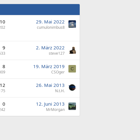
10
29. Mai 2022
202
cumulonimbus8
9
2. März 2022
633
steve127
8
19. März 2019
C
309
CSOger
12
26. Mai 2013
175
N.t.H.
0
12. Juni 2013
242
MrMorgan