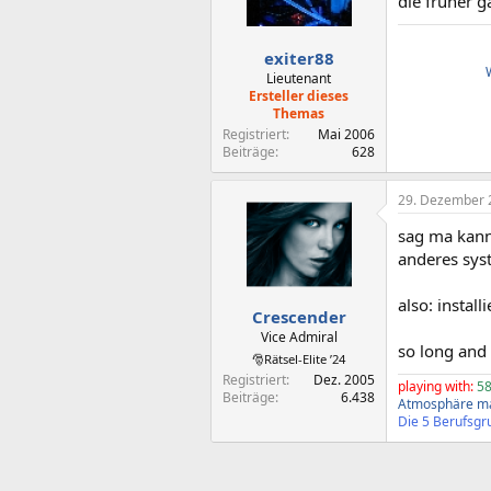
die früher g
exiter88
Lieutenant
Ersteller dieses
Themas
Registriert
Mai 2006
Beiträge
628
29. Dezember 
sag ma kann 
anderes syst
also: instal
Crescender
Vice Admiral
so long and
🎅Rätsel-Elite ’24
Registriert
Dez. 2005
playing with:
58
Beiträge
6.438
Atmosphäre ma
Die 5 Berufsgru