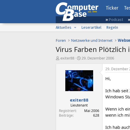
Ticker
Te
Podcast
Aktuelles
Leserartikel
Regeln
Foren
Netzwerke und Internet
Webse
Virus Farben Plötzlich i
E
E
exiter88
29. Dezember 2006
r
r
s
s
29. Dezember 
t
t
Hi,
e
e
l
l
l
l
Ich hab seit
e
t
Windows Sta
exiter88
r
a
m
Lieutenant
Wenn ich ein
Registriert
Mai 2006
wenn ich mi
Beiträge
628
Ich hab auc