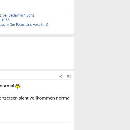
hz bei Bedarf @4,3ghz
2-1066
ch (Die Fotos sind veraltert)
#2
z normal
artscreen sieht vollkommen normal