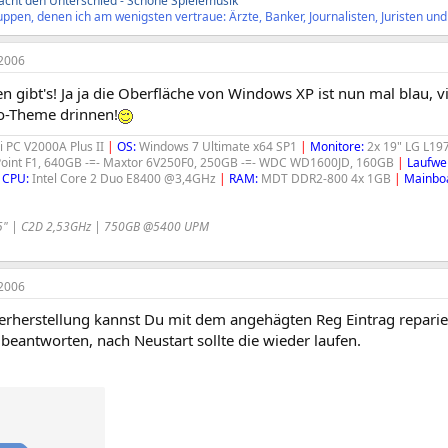
cht den Unterschied - Schöne Spielemusik
ppen, denen ich am wenigsten vertraue: Ärzte, Banker, Journalisten, Juristen und P
2006
n gibt's! Ja ja die Oberfläche von Windows XP ist nun mal blau, vi
o-Theme drinnen!
i PC V2000A Plus II
|
OS:
Windows 7 Ultimate x64 SP1
|
Monitore:
2x 19" LG L1
oint F1, 640GB -=- Maxtor 6V250F0, 250GB -=- WDC WD1600JD, 160GB
|
Laufwe
CPU:
Intel Core 2 Duo E8400 @3,4GHz
|
RAM:
MDT DDR2-800 4x 1GB
|
Mainbo
5" | C2D 2,53GHz | 750GB @5400 UPM
2006
rherstellung kannst Du mit dem angehägten Reg Eintrag reparie
 beantworten, nach Neustart sollte die wieder laufen.