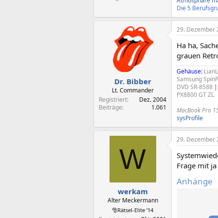
Atmosphäre ma
Die 5 Berufsgru
29. Dezember 
Ha ha, Sache
grauen Retr
Gehäuse:
LianL
Samsung SpinP
Dr. Bibber
DVD SR-8588
|
Lt. Commander
PX8800 GT ZL
Registriert
Dez. 2004
Beiträge
1.061
MacBook Pro 1
sysProfile
29. Dezember 
W
Systemwiede
Frage mit ja
Anhänge
werkam
Alter Meckermann
🎅Rätsel-Elite ’14