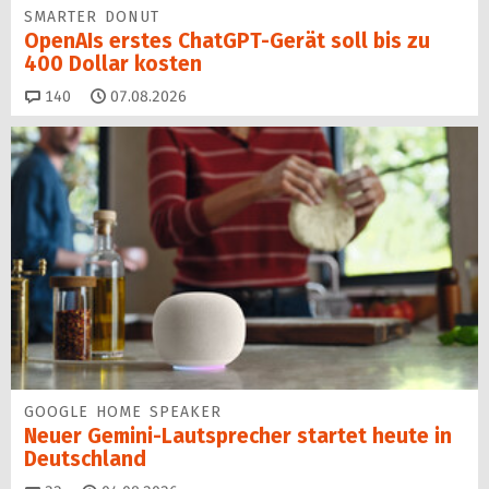
SMARTER DONUT
OpenAIs erstes ChatGPT-Gerät soll bis zu
400 Dollar kosten
Kommentare
140
07.08.2026
GOOGLE HOME SPEAKER
Neuer Gemini-Laut­spre­cher startet heu­te in
Deutschland