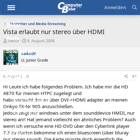
Hauptmenü
Anmelden
Fernseher und Media-Streaming
Ticker
Vista erlaubt nur stereo über HDMI
Tests
E
E
takt0r
8. August 2008
r
r
Downloads
s
s
takt0r
t
t
Lt. Junior Grade
e
e
Preisvergleich
l
l
l
l
8. August 2008
#1
Forum
e
t
r
a
Hi Leute ich habe folgendes Problem. Ich habe mir die HD
Aktuelles
m
4870 für meinen HTPC zugelegt und
habe versucht ihn an über DVI->HDMI adapter an meinen
Empfohlene Inhalte
Onkyo TX-Nr 905 anzuschließen.
Neue Beiträge
Jedoch zeigt mir windows unter dem sounddevice HMDI, nur
stereo an!! Hat jemand vielleicht ein ähnliches Problem? Auch
Neueste Aktivitäten
wenn ich versuche eine HD-DVD über den Cyberlink player
7.3 zu starten bekomme ich einen bluescreen (über bluray
Leserartikel
nur stereo sound). Die Karte müsste doch eigentlich die