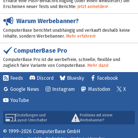
Erhalte eine Push-Benachrichtigung (oder einen Newsletter) bei
Erscheinen neuer Tests und Berichte:
Jetzt anmelden!
Warum Werbebanner?
ComputerBase berichtet unabhängig und verkauft deshalb keine
Inhalte, sondern Werbebanner.
Mehr erfahren!
ComputerBase Pro
ComputerBase Pro ist die werbefreie, schnelle, flexible und
zugleich faire Variante von ComputerBase.
Mehr dazu!
Feeds
Discord
Bluesky
Facebook
Google News
Instagram
Mastodon
X
YouTube
Einstellungen und
Probleme mit einem
Layout-Umschalter
Werbebanner?
© 1999–2026 ComputerBase GmbH