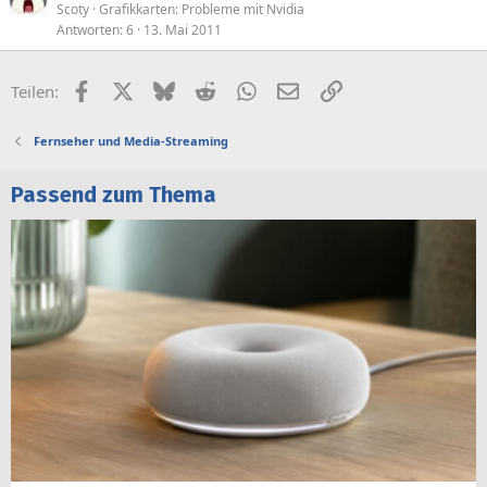
Scoty
Grafikkarten: Probleme mit Nvidia
Antworten
6
13. Mai 2011
Facebook
X (Twitter)
Bluesky
Reddit
WhatsApp
E-Mail
Link
Teilen:
Fernseher und Media-Streaming
Passend zum Thema