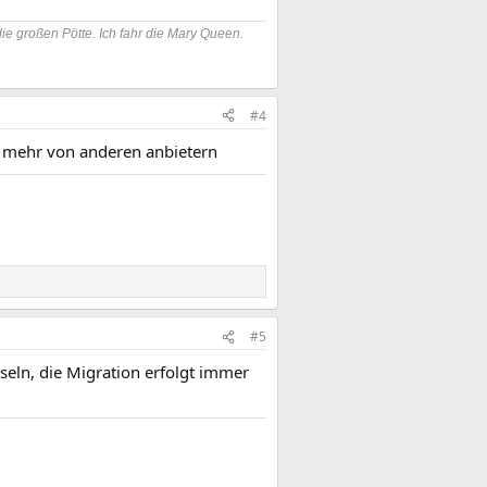
die großen Pötte. Ich fahr die Mary Queen.
#4
ht mehr von anderen anbietern
#5
seln, die Migration erfolgt immer