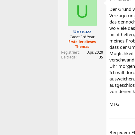
k
U
t
Der Grund we
i
o
Verzögerung
n
das dennoch
e
wo viele das
n
Unreazz
nicht helfe
:
Cadet 3rd Year
meines Probl
Ersteller dieses
Themas
dass der Ums
Registriert
Apr. 2020
Möglichkeit
Beiträge
35
verschwande
Uhr morgens
Ich will du
ausweichen.
ausgeschloss
von denen k
MFG
Bei jedem FP