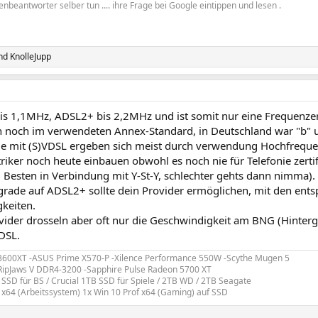
enbeantworter selber tun .... ihre Frage bei Google eintippen und lesen .
nd
KnolleJupp
is 1,1MHz, ADSL2+ bis 2,2MHz und ist somit nur eine Frequenze
h noch im verwendeten Annex-Standard, in Deutschland war "b" un
e mit (S)VDSL ergeben sich meist durch verwendung Hochfrequenz
triker noch heute einbauen obwohl es noch nie für Telefonie zerti
 Besten in Verbindung mit Y-St-Y, schlechter gehts dann nimma).
rade auf ADSL2+ sollte dein Provider ermöglichen, mit den en
keiten.
ider drosseln aber oft nur die Geschwindigkeit am BNG (Hinterg
DSL.
3600XT -ASUS Prime X570-P -Xilence Performance 550W -Scythe Mugen 5
 RipJaws V DDR4-3200 -Sapphire Pulse Radeon 5700 XT
 SSD für BS / Crucial 1TB SSD für Spiele / 2TB WD / 2TB Seagate
f x64 (Arbeitssystem) 1x Win 10 Prof x64 (Gaming) auf SSD