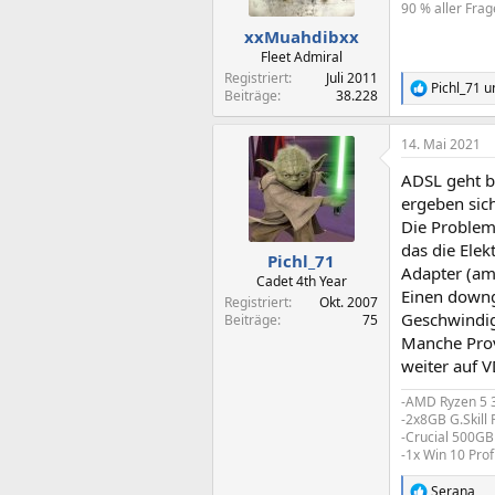
90 % aller Frag
e
n
xxMuahdibxx
:
Fleet Admiral
Registriert
Juli 2011
Pichl_71
u
R
Beiträge
38.228
e
a
14. Mai 2021
k
t
ADSL geht b
i
o
ergeben sic
n
Die Problem
e
das die Elek
n
Pichl_71
Adapter (am
:
Cadet 4th Year
Einen downg
Registriert
Okt. 2007
Geschwindig
Beiträge
75
Manche Prov
weiter auf V
-AMD Ryzen 5 
-2x8GB G.Skill
-Crucial 500GB
-1x Win 10 Pro
Serana