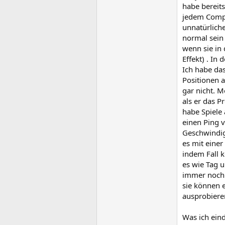
habe bereit
jedem Compu
unnatürlich
normal sein
wenn sie in
Effekt) . In
Ich habe das
Positionen a
gar nicht. M
als er das P
habe Spiele
einen Ping v
Geschwindigk
es mit einer
indem Fall 
es wie Tag u
immer noch 
sie können 
ausprobiere
Was ich ein