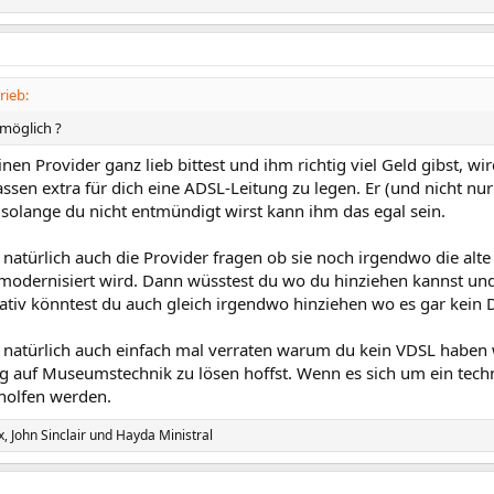
rieb:
 möglich ?
en Provider ganz lieb bittest und ihm richtig viel Geld gibst, wi
ssen extra für dich eine ADSL-Leitung zu legen. Er (und nicht nur
 solange du nicht entmündigt wirst kann ihm das egal sein.
 natürlich auch die Provider fragen ob sie noch irgendwo die al
modernisiert wird. Dann wüsstest du wo du hinziehen kannst un
nativ könntest du auch gleich irgendwo hinziehen wo es gar kein DS
 natürlich auch einfach mal verraten warum du kein VDSL haben w
 auf Museumstechnik zu lösen hoffst. Wenn es sich um ein techn
eholfen werden.
x
,
John Sinclair
und
Hayda Ministral