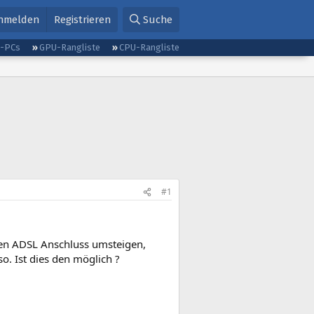
nmelden
Registrieren
Suche
g-PCs
GPU-Rangliste
CPU-Rangliste
#1
ten ADSL Anschluss umsteigen,
o. Ist dies den möglich ?