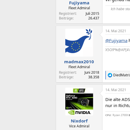
Fujiyama
Fleet Admiral
Ich habe stu
Registriert
Juli 2015
Beiträge
26.437
14. Mai 2021
@Fujiyama
h
X5O!P%@AP[4\
madmax2010
Fleet Admiral
Registriert
Juni 2018
DiedMatri
R
Beiträge
38.358
e
a
14. Mai 2021
k
t
Die alte AD
i
o
nur in Rich
n
e
CPU:
Ryzen 2700X
B
n
Nixdorf
:
Vice Admiral