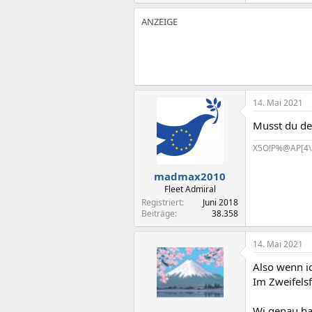
14. Mai 2021
Musst du de
X5O!P%@AP[4\
madmax2010
Fleet Admiral
Registriert
Juni 2018
Beiträge
38.358
14. Mai 2021
Also wenn ic
Im Zweifelsf
Wi genau h