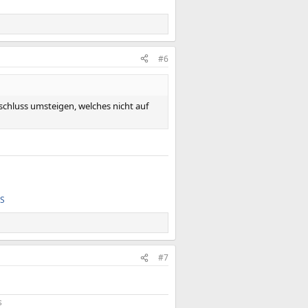
#6
chluss umsteigen, welches nicht auf
FS
#7
s