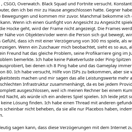
s , CSGO, Overwatch. Black Squad und Fortnite versucht. Konstant
ter, den ich bei mir zu Hause angeschlossen hatte. Gegner hab
e Bewegungen und kommen mir zuvor. Manchmal bekomme ich ei
 kann. Wenn ich einen Gunfight von Angesicht zu Angesicht spiele
 die Hocke geht, wird der Frame nicht angezeigt. Die Frames we
 der Nähe von Objekten/oder wenn die Person sich gut bewegt, wir
 Gefühl, dass ich mit einer Verzögerung von 300 ms spiele, als w
nzeigen. Wenn ein Zuschauer mich beobachtet, sieht es so aus, als
ein Freund hat das gleiche Problem, seine Profikarriere ging im J
roblem bemerkte. Ich habe keine Paketverluste oder Ping-Spitzen 
 ausprobiert, bei denen ich 8 Ping habe und das Gameplay immer 
on 80. Ich habe versucht, Hilfe von ISPs zu bekommen, aber sie w
eitstests machen und mir sagen das alle Leistungswerte mehr als
 schlechten Infrastruktur zusammenhängt, da es bei jedem Provid
komplett ausgeschlossen, weil ich meinen Rechner bei einem Kum
nd Nacht, als würde ich ein anderes Spiel spielen. Ich leide jetzt
keine Lösung finden. Ich habe einen Thread mit anderen gefunden
es scheinbar nicht beheben, da sie alle nur Placebos haben, ind
n.
deutig sagen kann, dass diese Verzögerungen mit dem Internet 