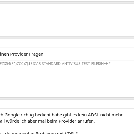
inen Provider Fragen.
PZX54(P^)7CC)7}$EICAR-STANDARD-ANTIVIRUS-TEST-FILE!$H+H*
h Google richtig bedient habe gibt es kein ADSL nicht mehr.
all würde ich aber mal beim Provider anrufen.
ast du momentan Probleme mit VDSL?