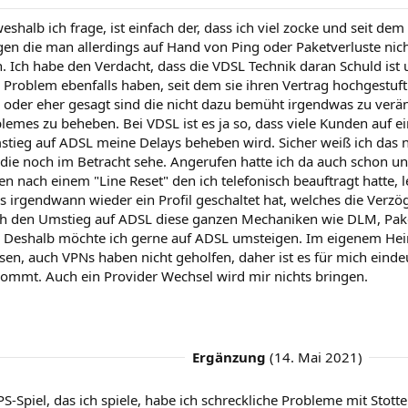
shalb ich frage, ist einfach der, dass ich viel zocke und seit de
en die man allerdings auf Hand von Ping oder Paketverluste nich
. Ich habe den Verdacht, dass die VDSL Technik daran Schuld ist
 Problem ebenfalls haben, seit dem sie ihren Vertrag hochgestuft
n, oder eher gesagt sind die nicht dazu bemüht irgendwas zu ver
emes zu beheben. Bei VDSL ist es ja so, dass viele Kunden auf ei
tieg auf ADSL meine Delays beheben wird. Sicher weiß ich das ni
 die noch im Betracht sehe. Angerufen hatte ich da auch schon 
n nach einem "Line Reset" den ich telefonisch beauftragt hatte, 
 irgendwann wieder ein Profil geschaltet hat, welches die Verzö
rch den Umstieg auf ADSL diese ganzen Mechaniken wie DLM, Pake
 Deshalb möchte ich gerne auf ADSL umsteigen. Im eigenem Heim
en, auch VPNs haben nicht geholfen, daher ist es für mich eindeu
ommt. Auch ein Provider Wechsel wird mir nichts bringen.
Ergänzung
(
14. Mai 2021
)
S-Spiel, das ich spiele, habe ich schreckliche Probleme mit Stot