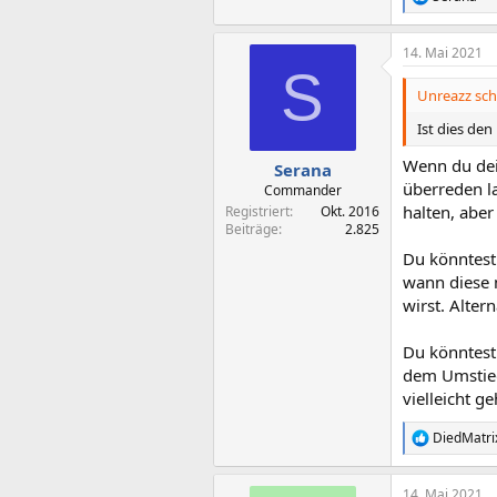
R
e
a
14. Mai 2021
k
S
t
i
Unreazz sch
o
n
Ist dies den
e
n
Wenn du dein
Serana
:
überreden la
Commander
halten, aber
Registriert
Okt. 2016
Beiträge
2.825
Du könntest
wann diese 
wirst. Alter
Du könntest
dem Umstieg
vielleicht g
DiedMatri
R
e
a
14. Mai 2021