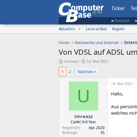
Ticker
Te
Podcast
Aktuelles
Leserartikel
Regeln
Foren
Netzwerke und Internet
Inter
Von VDSL auf ADSL um
E
E
Unreazz
14. Mai 2021
r
r
1
2
Nächste
s
s
t
t
e
e
14. Mai 2021
l
l
U
Hallo,
l
l
e
t
r
a
Aus persönl
m
welches nich
Unreazz
Cadet 3rd Year
Registriert
Apr. 2020
Beiträge
35