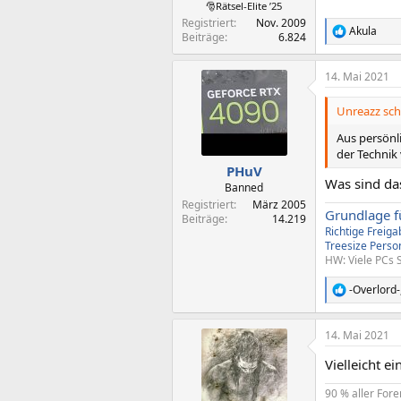
🎅Rätsel-Elite ’25
Registriert
Nov. 2009
Akula
R
Beiträge
6.824
e
a
14. Mai 2021
k
t
i
Unreazz sch
o
n
Aus persönl
e
der Technik
n
PHuV
:
Was sind da
Banned
Registriert
März 2005
Grundlage f
Beiträge
14.219
Richtige Freig
Treesize
Perso
HW: Viele PCs 
-Overlord-
R
e
a
14. Mai 2021
k
t
Vielleicht e
i
o
90 % aller For
n