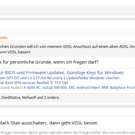
rieb:
ichen Gründen will ich von meinem VDSL Anschluss auf einen alten ADSL Ans
 von VDSL basiert.
s für persönliche Gründe, wenn ich fragen darf?
ür BIOS und Firmware Updates
,
Günstige Keys für Windows
aben
GPT EFI und Co
GTP mit Recovery
2
Updatefehler Windows
Löschen
nal Back
VPN services
Realtek Tr
.
TCP Opt
Sound: Nubert
X-4000 RC
,
nuSub XW-900
,
XRC Android Interf
,
RME Babyface Pro 
,
DiedMatrix
,
Nefiwolf
und 2 andere
infach Dlan ausschalten.. dann geht VDSL besser.
enfragen könnten damit gelöst werden wenn die Fragensteller das tun würden wa