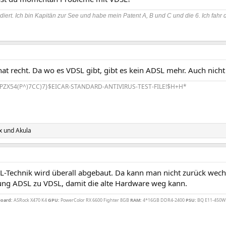
diert. Ich bin Kapitän zur See und habe mein Patent A, B und C und die 6. Ich fahr 
at recht. Da wo es VDSL gibt, gibt es kein ADSL mehr. Auch nic
PZX54(P^)7CC)7}$EICAR-STANDARD-ANTIVIRUS-TEST-FILE!$H+H*
x
und
Akula
SL-Technik wird überall abgebaut. Da kann man nicht zurück wech
tung ADSL zu VDSL, damit die alte Hardware weg kann.
oard:
ASRock X470 K4
GPU:
PowerColor RX 6600 Fighter 8GB
RAM:
4*16GB DDR4-2400
PSU:
BQ E11-450W