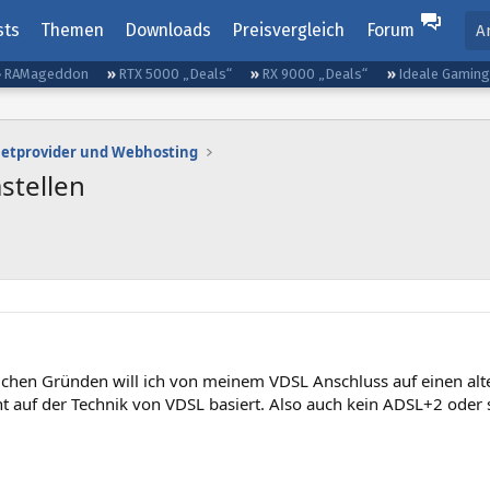
sts
Themen
Downloads
Preisvergleich
Forum
A
RAMageddon
RTX 5000 „Deals“
RX 9000 „Deals“
Ideale Gamin
netprovider und Webhosting
stellen
ichen Gründen will ich von meinem VDSL Anschluss auf einen al
t auf der Technik von VDSL basiert. Also auch kein ADSL+2 oder s