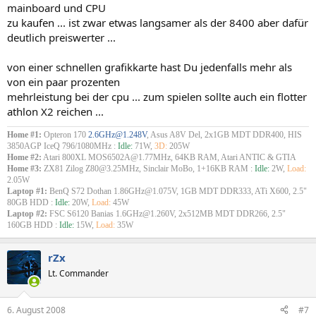
mainboard und CPU
zu kaufen ... ist zwar etwas langsamer als der 8400 aber dafür
deutlich preiswerter ...
von einer schnellen grafikkarte hast Du jedenfalls mehr als
von ein paar prozenten
mehrleistung bei der cpu ... zum spielen sollte auch ein flotter
athlon X2 reichen ...
Home #1:
Opteron 170
2.6GHz@1.248V
, Asus A8V Del, 2x1GB MDT DDR400, HIS
3850AGP IceQ 796/1080MHz :
Idle:
71W,
3D:
205W
Home #2:
Atari 800XL MOS6502A@1.77MHz, 64KB RAM, Atari ANTIC & GTIA
Home #3:
ZX81 Zilog Z80@3.25MHz, Sinclair MoBo, 1+16KB RAM :
Idle:
2W,
Load:
2.05W
Laptop #1:
BenQ S72 Dothan 1.86GHz@1.075V, 1GB MDT DDR333, ATi X600, 2.5"
80GB HDD :
Idle:
20W,
Load:
45W
Laptop #2:
FSC S6120 Banias 1.6GHz@1.260V, 2x512MB MDT DDR266, 2.5"
160GB HDD :
Idle:
15W,
Load:
35W
rZx
Lt. Commander
6. August 2008
#7