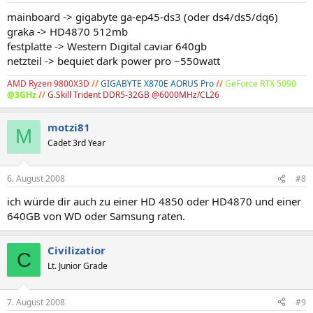
mainboard -> gigabyte ga-ep45-ds3 (oder ds4/ds5/dq6)
graka -> HD4870 512mb
festplatte -> Western Digital caviar 640gb
netzteil -> bequiet dark power pro ~550watt
AMD Ryzen 9800X3D
//
GIGABYTE X870E AORUS Pro
//
GeForce RTX 5090
@3GHz
//
G.Skill Trident DDR5-32GB @6000MHz/CL26
motzi81
M
Cadet 3rd Year
6. August 2008
#8
ich würde dir auch zu einer HD 4850 oder HD4870 und einer
640GB von WD oder Samsung raten.
Civilizatior
C
Lt. Junior Grade
7. August 2008
#9