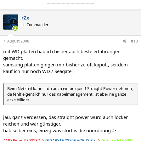
--------------------------------------​
rZx
Lt. Commander
7. August 2008
#10
mit WD platten hab ich bisher auch beste erfahrungen
gemacht.
samsung platten gingen mir bisher zu oft kaputt, seitdem
kauf ich nur noch WD / Seagate.
Beim Netzteil kannst du auch ein be quiet! Straight Power nehmen,
da fehlt eigentlich nur das Kabelmanagement, ist aber ne ganze
ecke billiger.
jau, ganz vergessen, das straight power würd auch locker
reichen und wär günstiger.
hab selber eins, einzig was stört is die unordnung :>
AMD Ryzen 9800X3D
//
GIGABYTE X870E AORUS Pro
//
GeForce RTX 5090