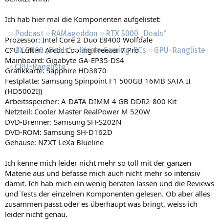
Regeln
Ich hab hier mal die Komponenten aufgelistet:
Podcast
RAMageddon
RTX 5000 „Deals“
Prozessor: Intel Core 2 Duo E8400 Wolfdale
CPU Lüfter: Arctic Cooling Freezer 7 Pro
RX 9000 „Deals“
Ideale Gaming-PCs
GPU-Rangliste
Mainboard: Gigabyte GA-EP35-DS4
CPU-Rangliste
Grafikkarte: Sapphire HD3870
Festplatte: Samsung Spinpoint F1 500GB 16MB SATA II
(HD5002IJ)
Arbeitsspeicher: A-DATA DIMM 4 GB DDR2-800 Kit
Netzteil: Cooler Master RealPower M 520W
DVD-Brenner: Samsung SH-S202N
DVD-ROM: Samsung SH-D162D
Gehäuse: NZXT LeXa Blueline
Ich kenne mich leider nicht mehr so toll mit der ganzen
Materie aus und befasse mich auch nicht mehr so intensiv
damit. Ich hab mich ein wenig beraten lassen und die Reviews
und Tests der einzelnen Komponenten gelesen. Ob aber alles
zusammen passt oder es überhaupt was bringt, weiss ich
leider nicht genau.