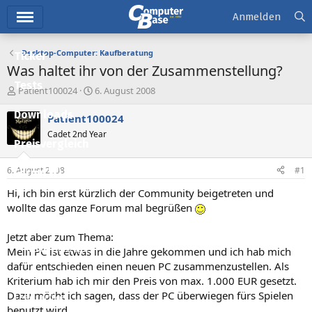
Hauptmenü
Anmelden
Desktop-Computer: Kaufberatung
Ticker
Was haltet ihr von der Zusammenstellung?
Tests
E
E
Patient100024
6. August 2008
r
r
Downloads
s
s
Patient100024
t
t
Cadet 2nd Year
e
e
Preisvergleich
l
l
l
l
6. August 2008
#1
Forum
e
t
r
a
Hi, ich bin erst kürzlich der Community beigetreten und
Aktuelles
m
wollte das ganze Forum mal begrüßen
Empfohlene Inhalte
Jetzt aber zum Thema:
Neue Beiträge
Mein PC ist etwas in die Jahre gekommen und ich hab mich
dafür entschieden einen neuen PC zusammenzustellen. Als
Neueste Aktivitäten
Kriterium hab ich mir den Preis von max. 1.000 EUR gesetzt.
Dazu möcht ich sagen, dass der PC überwiegen fürs Spielen
Leserartikel
benutzt wird.