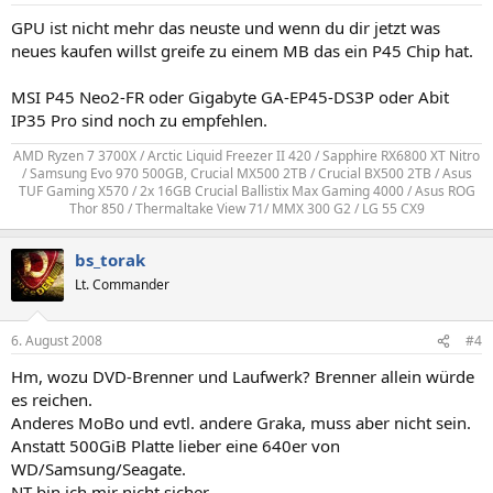
GPU ist nicht mehr das neuste und wenn du dir jetzt was
neues kaufen willst greife zu einem MB das ein P45 Chip hat.
MSI P45 Neo2-FR oder Gigabyte GA-EP45-DS3P oder Abit
IP35 Pro sind noch zu empfehlen.
AMD Ryzen 7 3700X / Arctic Liquid Freezer II 420 / Sapphire RX6800 XT Nitro
/ Samsung Evo 970 500GB, Crucial MX500 2TB / Crucial BX500 2TB / Asus
TUF Gaming X570 / 2x 16GB Crucial Ballistix Max Gaming 4000 / Asus ROG
Thor 850 / Thermaltake View 71/ MMX 300 G2 / LG 55 CX9​
bs_torak
Lt. Commander
6. August 2008
#4
Hm, wozu DVD-Brenner und Laufwerk? Brenner allein würde
es reichen.
Anderes MoBo und evtl. andere Graka, muss aber nicht sein.
Anstatt 500GiB Platte lieber eine 640er von
WD/Samsung/Seagate.
NT bin ich mir nicht sicher.