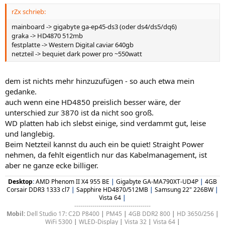
rZx schrieb:
mainboard -> gigabyte ga-ep45-ds3 (oder ds4/ds5/dq6)
graka -> HD4870 512mb
festplatte -> Western Digital caviar 640gb
netzteil -> bequiet dark power pro ~550watt
dem ist nichts mehr hinzuzufügen - so auch etwa mein
gedanke.
auch wenn eine HD4850 preislich besser wäre, der
unterschied zur 3870 ist da nicht soo groß.
WD platten hab ich slebst einige, sind verdammt gut, leise
und langlebig.
Beim Netzteil kannst du auch ein be quiet! Straight Power
nehmen, da fehlt eigentlich nur das Kabelmanagement, ist
aber ne ganze ecke billiger.
Desktop
:
AMD Phenom II X4 955 BE
|
Gigabyte GA-MA790XT-UD4P
|
4GB
Corsair DDR3 1333 cl7
|
Sapphire HD4870/512MB
|
Samsung 22" 226BW
|
Vista 64
|
--------------------------------------
Mobil:
Dell Studio 17: C2D P8400
|
PM45
|
4GB DDR2 800
|
HD 3650/256
|
WiFi 5300
|
WLED-Display
|
Vista 32
|
Vista 64
|