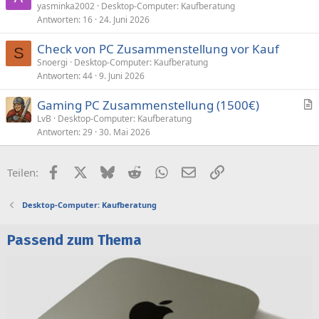
yasminka2002
Desktop-Computer: Kaufberatung
Antworten
16
24. Juni 2026
Check von PC Zusammenstellung vor Kauf
S
Snoergi
Desktop-Computer: Kaufberatung
Antworten
44
9. Juni 2026
Gaming PC Zusammenstellung (1500€)
r
LvB
Desktop-Computer: Kaufberatung
Antworten
29
30. Mai 2026
t
i
k
Facebook
X (Twitter)
Bluesky
Reddit
WhatsApp
E-Mail
Link
Teilen:
e
l
Desktop-Computer: Kaufberatung
Passend zum Thema