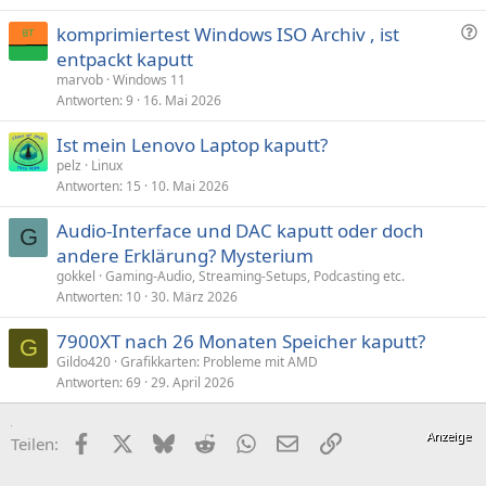
F
komprimiertest Windows ISO Archiv , ist
r
entpackt kaputt
a
marvob
Windows 11
g
Antworten
9
16. Mai 2026
e
Ist mein Lenovo Laptop kaputt?
pelz
Linux
Antworten
15
10. Mai 2026
Audio-Interface und DAC kaputt oder doch
G
andere Erklärung? Mysterium
gokkel
Gaming-Audio, Streaming-Setups, Podcasting etc.
Antworten
10
30. März 2026
7900XT nach 26 Monaten Speicher kaputt?
G
Gildo420
Grafikkarten: Probleme mit AMD
Antworten
69
29. April 2026
Facebook
X (Twitter)
Bluesky
Reddit
WhatsApp
E-Mail
Link
Teilen: