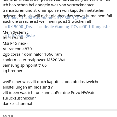
Regeln
Ich hab schon bei googeln was von vertrocknenten
transistoren und stromimpulsen von kaputten netzteilen
gelesen doch ich will nicht glauben das sowas in meinem fall
Podcast
RAMageddon
RTX 5000 „Deals“
auch die ursache ist weil mein pc ist 3 wochen alt
RX 9000 „Deals“
Ideale Gaming-PCs
GPU-Rangliste
Mein System :
CPU-Rangliste
Intel E8400
Msi P45 neo-F
Ati radeon 4870
2gb corsair dominator 1066 ram
coolermaster realpower M520 Watt
Samsung spinpoint t166
Lg brenner
weiß einer was vllt doch kaputt ist oda ob das iwelche
einstellungen im bios sind ?
vllt ideen was ich tun kann außer dne Pc zu HWV.de
zurückzuschicken?
danke schonmal