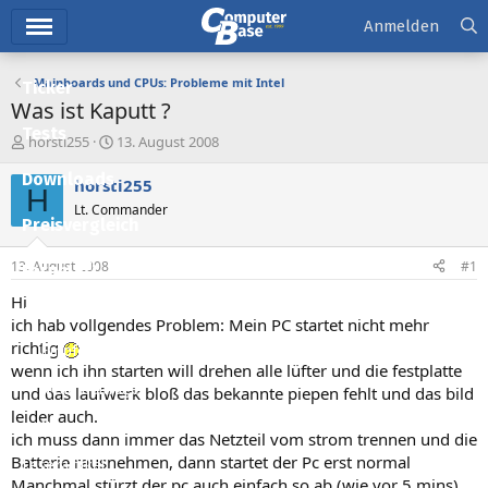
Hauptmenü
Anmelden
Mainboards und CPUs: Probleme mit Intel
Ticker
Was ist Kaputt ?
Tests
E
E
horsti255
13. August 2008
r
r
Downloads
s
s
horsti255
H
t
t
Lt. Commander
e
e
Preisvergleich
l
l
l
l
13. August 2008
#1
Forum
e
t
r
a
Hi
Aktuelles
m
ich hab vollgendes Problem: Mein PC startet nicht mehr
richtig
Empfohlene Inhalte
wenn ich ihn starten will drehen alle lüfter und die festplatte
Neue Beiträge
und das laufwerk bloß das bekannte piepen fehlt und das bild
leider auch.
Neueste Aktivitäten
ich muss dann immer das Netzteil vom strom trennen und die
Batterie rausnehmen, dann startet der Pc erst normal
Leserartikel
Manchmal stürzt der pc auch einfach so ab (wie vor 5 mins)