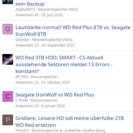
kein Backup
Azghul0815
Netzwerkspeicher (NAS)
Antworten
45
29. Juni 2026
Lautstärke normal? WD Red Plus 8TB vs. Seagate
G
IronWolf 8TB
Grendor
Netzwerkspeicher (NAS)
Antworten
27
28. September 2025
WD Red 3TB HDD: SMART - C5 Aktuell
ausstehende Sektoren meldet 13 Errors -
konstant?
XP_PRO
Massenspeicher
Antworten
22
29. Oktober 2025
Seagate IronWolf vs WD Red Plus
C
C Punkt
Massenspeicher
Antworten
20
4. Januar 2026
Größere, Leisere HD soll meine überfüllte 2TB
P
WD Red ersetzen
Pitman1
Massenspeicher & Laufwerke: Kaufberatung