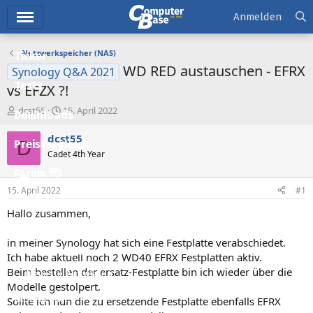
Hauptmenü
Anmelden
Netzwerkspeicher (NAS)
Ticker
WD RED austauschen - EFRX
Synology Q&A 2021
Tests
vs EFZX ?!
E
E
dcst55
15. April 2022
Downloads
r
r
s
s
dcst55
D
Preisvergleich
t
t
Cadet 4th Year
e
e
l
l
Forum
l
l
15. April 2022
#1
e
t
Aktuelles
r
a
Hallo zusammen,
m
Empfohlene Inhalte
in meiner Synology hat sich eine Festplatte verabschiedet.
Neue Beiträge
Ich habe aktuell noch 2 WD40 EFRX Festplatten aktiv.
Beim bestellen der ersatz-Festplatte bin ich wieder über die
Neueste Aktivitäten
Modelle gestolpert.
Leserartikel
Sollte ich nun die zu ersetzende Festplatte ebenfalls EFRX