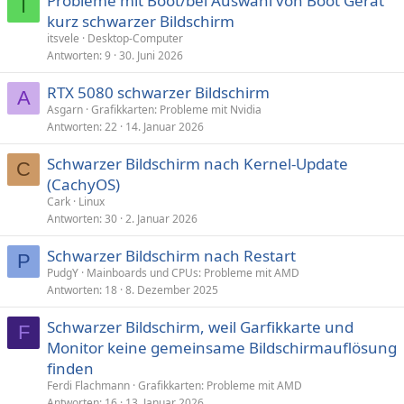
Probleme mit Boot/bei Auswahl von Boot Gerät
I
kurz schwarzer Bildschirm
itsvele
Desktop-Computer
Antworten
9
30. Juni 2026
RTX 5080 schwarzer Bildschirm
A
Asgarn
Grafikkarten: Probleme mit Nvidia
Antworten
22
14. Januar 2026
Schwarzer Bildschirm nach Kernel-Update
C
(CachyOS)
Cark
Linux
Antworten
30
2. Januar 2026
Schwarzer Bildschirm nach Restart
P
PudgY
Mainboards und CPUs: Probleme mit AMD
Antworten
18
8. Dezember 2025
Schwarzer Bildschirm, weil Garfikkarte und
F
Monitor keine gemeinsame Bildschirmauflösung
finden
Ferdi Flachmann
Grafikkarten: Probleme mit AMD
Antworten
16
13. Januar 2026