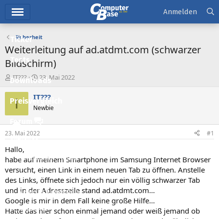
Hauptmenü
Anmelden
Sicherheit
Ticker
Weiterleitung auf ad.atdmt.com (schwarzer
Tests
Bildschirm)
E
E
IT???
23. Mai 2022
Downloads
r
r
s
s
IT???
I
Preisvergleich
t
t
Newbie
e
e
l
l
Forum
l
l
23. Mai 2022
#1
e
t
Aktuelles
r
a
Hallo,
m
Empfohlene Inhalte
habe auf meinem Smartphone im Samsung Internet Browser
versucht, einen Link in einem neuen Tab zu öffnen. Anstelle
Neue Beiträge
des Links, öffnete sich jedoch nur ein völlig schwarzer Tab
und in der Adresszeile stand ad.atdmt.com…
Neueste Aktivitäten
Google is mir in dem Fall keine große Hilfe…
Leserartikel
Hatte das hier schon einmal jemand oder weiß jemand ob