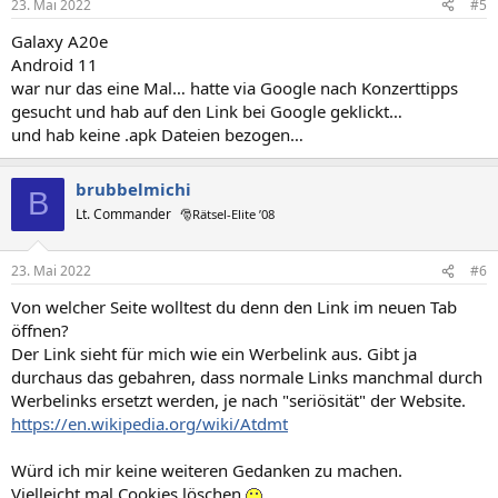
23. Mai 2022
#5
Galaxy A20e
Android 11
war nur das eine Mal… hatte via Google nach Konzerttipps
gesucht und hab auf den Link bei Google geklickt…
und hab keine .apk Dateien bezogen…
brubbelmichi
B
Lt. Commander
🎅Rätsel-Elite ’08
23. Mai 2022
#6
Von welcher Seite wolltest du denn den Link im neuen Tab
öffnen?
Der Link sieht für mich wie ein Werbelink aus. Gibt ja
durchaus das gebahren, dass normale Links manchmal durch
Werbelinks ersetzt werden, je nach "seriösität" der Website.
https://en.wikipedia.org/wiki/Atdmt
Würd ich mir keine weiteren Gedanken zu machen.
Vielleicht mal Cookies löschen