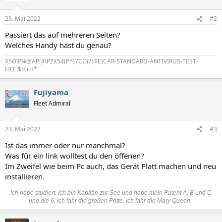
23. Mai 2022
#2
Passiert das auf mehreren Seiten?
Welches Handy hast du genau?
X5O!P%@AP[4\PZX54(P^)7CC)7}$EICAR-STANDARD-ANTIVIRUS-TEST-
FILE!$H+H*
Fujiyama
Fleet Admiral
23. Mai 2022
#3
Ist das immer oder nur manchmal?
Was für ein link wolltest du den öffenen?
Im Zweifel wie beim Pc auch, das Gerät Platt machen und neu
installieren.
Ich habe studiert. Ich bin Kapitän zur See und habe mein Patent A, B und C
und die 6. Ich fahr die großen Pötte. Ich fahr die Mary Queen.