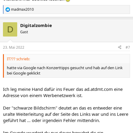
madmax2010
R
e
a
Digitalzombie
k
D
t
Gast
i
o
n
23. Mai 2022
#7
e
n
IT??? schrieb:
:
hatte via Google nach Konzerttipps gesucht und hab auf den Link
bei Google geklickt
Ich leg meine Hand dafür ins Feuer das ad.atdmt.com eine
Adresse von einem Werbenetzwerk ist.
Der "schwarze Bildschirm" deutet an das es entweder eine
uralte Weiterleitung auf der Seite des Links war und ins Leere
geführt hat ... oder irgendein Fehler mittendrin.
Im Grunde wurdest du nur davor bewahrt dir ein