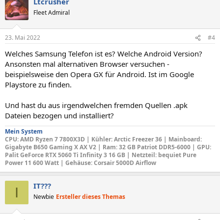
Ltcrusher
Fleet Admiral
23. Mai 2022
#4
Welches Samsung Telefon ist es? Welche Android Version?
Ansonsten mal alternativen Browser versuchen -
beispielsweise den Opera GX für Android. Ist im Google
Playstore zu finden.
Und hast du aus irgendwelchen fremden Quellen .apk
Dateien bezogen und installiert?
Mein System
CPU
: AMD Ryzen 7 7800X3D |
Kühler: Arctic Freezer 36
|
Mainboard
:
Gigabyte B650 Gaming X AX V2 |
Ram: 32 GB Patriot DDR5-6000 |
GPU
:
Palit GeForce RTX 5060 Ti Infinity 3 16 GB |
Netzteil
: bequiet Pure
Power 11 600 Watt |
Gehäuse
: Corsair 5000D Airflow
IT???
I
Newbie
Ersteller dieses Themas