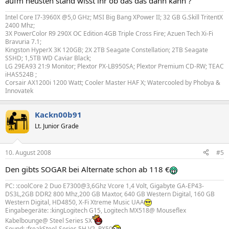
aufm neusten stand wisst ihr ob das das dann kann ?
Intel Core I7-3960X @5,0 GHz; MSI Big Bang XPower II; 32 GB G.Skill TritentX
2400 Mhz;
3X PowerColor R9 290X OC Edition 4GB Triple Cross Fire; Azuen Tech Xi-Fi
Bravuria 7.1;
Kingston HyperX 3K 120GB; 2X 2TB Seagate Constellation; 2TB Seagate
SSHD; 1,5TB WD Caviar Black;
LG 29EA93 21:9 Monitor; Plextor PX-LB950SA; Plextor Premium CD-RW; TEAC
iHAS524B ;
Corsair AX1200i 1200 Watt; Cooler Master HAF X; Watercooled by Phobya &
Innovatek
Kackn00b91
Lt. Junior Grade
10. August 2008
#5
Den gibts SOGAR bei Alternate schon ab 118 €
PC: :coolCore 2 Duo E7300@3,6Ghz Vcore 1,4 Volt, Gigabyte GA-EP43-
DS3L,2GB DDR2 800 Mhz,200 GB Maxtor, 640 GB Western Digital, 160 GB
Western Digital, HD4850, X-Fi Xtreme Music UAA
Eingabegeräte: :kingLogitech G15, Logitech MX518@ Mouseflex
Kabelbounge@ Steel Series SX
Sound: :freakSteel-Series 5H V2, RX50