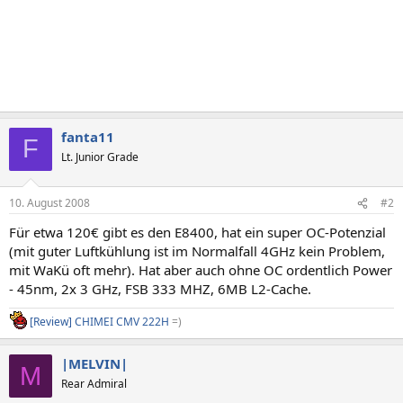
fanta11
F
Lt. Junior Grade
10. August 2008
#2
Für etwa 120€ gibt es den E8400, hat ein super OC-Potenzial
(mit guter Luftkühlung ist im Normalfall 4GHz kein Problem,
mit WaKü oft mehr). Hat aber auch ohne OC ordentlich Power
- 45nm, 2x 3 GHz, FSB 333 MHZ, 6MB L2-Cache.
[Review] CHIMEI CMV 222H
=)
|MELVIN|
M
Rear Admiral