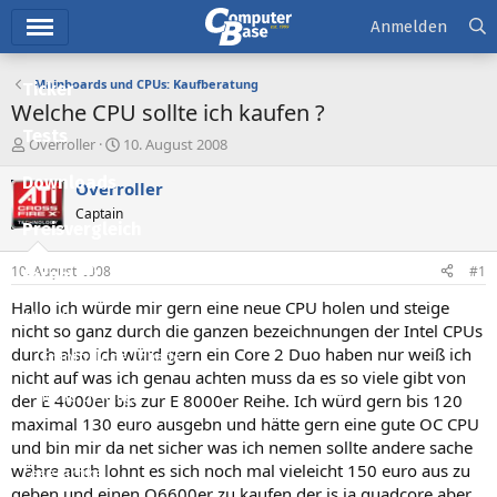
Hauptmenü
Anmelden
Mainboards und CPUs: Kaufberatung
Ticker
Welche CPU sollte ich kaufen ?
Tests
E
E
Overroller
10. August 2008
r
r
Downloads
s
s
Overroller
t
t
Captain
e
e
Preisvergleich
l
l
l
l
10. August 2008
#1
Forum
e
t
r
a
Hallo ich würde mir gern eine neue CPU holen und steige
Aktuelles
m
nicht so ganz durch die ganzen bezeichnungen der Intel CPUs
durch also ich würd gern ein Core 2 Duo haben nur weiß ich
Empfohlene Inhalte
nicht auf was ich genau achten muss da es so viele gibt von
Neue Beiträge
der E 4000er bis zur E 8000er Reihe. Ich würd gern bis 120
maximal 130 euro ausgebn und hätte gern eine gute OC CPU
Neueste Aktivitäten
und bin mir da net sicher was ich nemen sollte andere sache
währe auch lohnt es sich noch mal vieleicht 150 euro aus zu
Leserartikel
geben und einen Q6600er zu kaufen der is ja quadcore aber