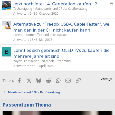
Jetzt noch intel 14. Generation kaufen...?
e
Tschuldigung
Mainboards und CPUs: Kaufberatung
Antworten
9
30. Oktober 2025
s
p
Alternative zu "Treedix USB-C Cable Tester", weil
e
man den in der CH nicht kaufen kann.
r
Loretta
Homeoffice und Arbeitsplatz
r
Antworten
26
6. Mai 2026
t
Lohnt es sich gebrauch OLED TVs zu kaufen die
B
mehrere Jahre alt sind ?
boyaz
Fernseher und Media-Streaming
Antworten
56
9. April 2026
Facebook
X (Twitter)
Bluesky
Reddit
WhatsApp
E-Mail
Link
Teilen:
Mainboards und CPUs: Kaufberatung
Passend zum Thema