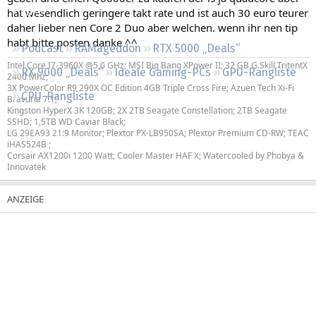
Regeln
hat wesendlich geringere takt rate und ist auch 30 euro teurer
daher lieber nen Core 2 Duo aber welchen. wenn ihr nen tip
habt bitte posten danke ^^
Podcast
RAMageddon
RTX 5000 „Deals“
Intel Core I7-3960X @5,0 GHz; MSI Big Bang XPower II; 32 GB G.Skill TritentX
RX 9000 „Deals“
Ideale Gaming-PCs
GPU-Rangliste
2400 Mhz;
3X PowerColor R9 290X OC Edition 4GB Triple Cross Fire; Azuen Tech Xi-Fi
CPU-Rangliste
Bravuria 7.1;
Kingston HyperX 3K 120GB; 2X 2TB Seagate Constellation; 2TB Seagate
SSHD; 1,5TB WD Caviar Black;
LG 29EA93 21:9 Monitor; Plextor PX-LB950SA; Plextor Premium CD-RW; TEAC
iHAS524B ;
Corsair AX1200i 1200 Watt; Cooler Master HAF X; Watercooled by Phobya &
Innovatek