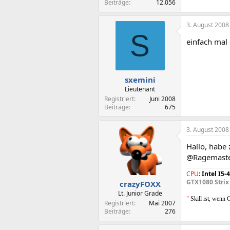
Beiträge
12.056
3. August 2008
S
einfach mal
sxemini
Lieutenant
Registriert
Juni 2008
Beiträge
675
3. August 2008
Hallo, habe
@Ragemaster
CPU
:
Intel I5
GTX1080 Strix
crazyFOXX
Lt. Junior Grade
"
Skill ist, wenn
Registriert
Mai 2007
Beiträge
276