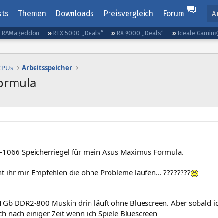
sts
Themen
Downloads
Preisvergleich
Forum
A
RAMageddon
RTX 5000 „Deals“
RX 9000 „Deals“
Ideale Gamin
 CPUs
Arbeitsspeicher
ormula
1066 Speicherriegel für mein Asus Maximus Formula.
t ihr mir Empfehlen die ohne Probleme laufen... ????????
x1Gb DDR2-800 Muskin drin läuft ohne Bluescreen. Aber sobald
h nach einiger Zeit wenn ich Spiele Bluescreen