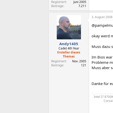
Registriert
Juni 2005
Beiträge
7.211
3. August 2008
@pampelmu
okay werd m
Andy1405
Muss dazu sa
Cadet 4th Year
Ersteller dieses
Themas
Im Bios war 
Registriert
Nov. 2005
Probleme m
Beiträge
121
Muss aber s
Danke für e
Intel I7 870
Corsai