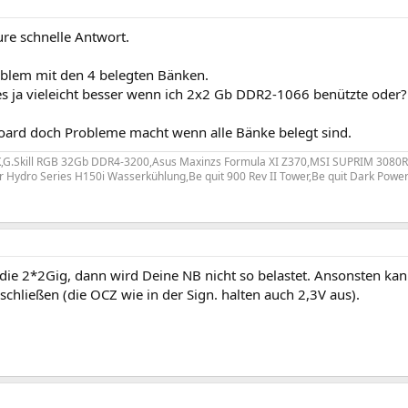
ure schnelle Antwort.
blem mit den 4 belegten Bänken.
s ja vieleicht besser wenn ich 2x2 Gb DDR2-1066 benützte oder?
ard doch Probleme macht wenn alle Bänke belegt sind.
0K,G.Skill RGB 32Gb DDR4-3200,Asus Maxinzs Formula XI Z370,MSI SUPRIM 3080
r Hydro Series H150i Wasserkühlung,Be quit 900 Rev II Tower,Be quit Dark Powe
die 2*2Gig, dann wird Deine NB nicht so belastet. Ansonsten ka
chließen (die OCZ wie in der Sign. halten auch 2,3V aus).