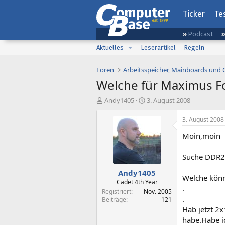
Ticker
Te
Podcast
Aktuelles
Leserartikel
Regeln
Foren
Arbeitsspeicher, Mainboards und
Welche für Maximus F
E
E
Andy1405
3. August 2008
r
r
s
s
3. August 2008
t
t
Moin,moin
e
e
l
l
l
l
Suche DDR2-
e
t
Andy1405
r
a
Welche könn
m
Cadet 4th Year
.
Registriert
Nov. 2005
.
Beiträge
121
Hab jetzt 2
habe.Habe ic