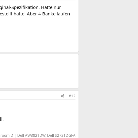
inal-Spezifikation. Hatte nur
stellt hatte! Aber 4 Bänke laufen
#12
l.
shroom D | Dell AW3821DW, Dell S2721DGFA