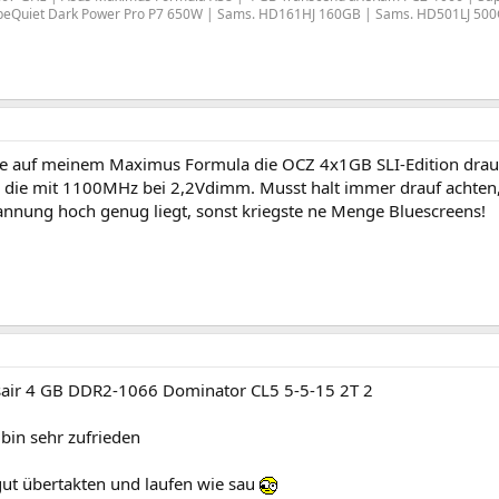
| beQuiet Dark Power Pro P7 650W | Sams. HD161HJ 160GB | Sams. HD501LJ 50
be auf meinem Maximus Formula die OCZ 4x1GB SLI-Edition drau
n die mit 1100MHz bei 2,2Vdimm. Musst halt immer drauf achten, 
nnung hoch genug liegt, sonst kriegste ne Menge Bluescreens!
sair 4 GB DDR2-1066 Dominator CL5 5-5-15 2T 2
bin sehr zufrieden
gut übertakten und laufen wie sau