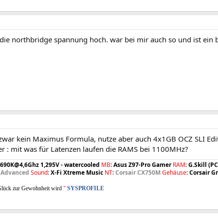
 die northbridge spannung hoch. war bei mir auch so und ist ei
 zwar kein Maximus Formula, nutze aber auch 4x1GB OCZ SLI Edit
 : mit was für Latenzen laufen die RAMS bei 1100MHz?
-4690K@4,6Ghz 1,295V - watercooled
MB
:
Asus Z97-Pro Gamer
RAM
:
G.Skill (
 Advanced ​
Sound
:
X-Fi Xtreme Music
NT
:
Corsair CX750M
Gehäuse
:
Corsair G
 Glück zur Gewohnheit wird
"
SYSPROFILE