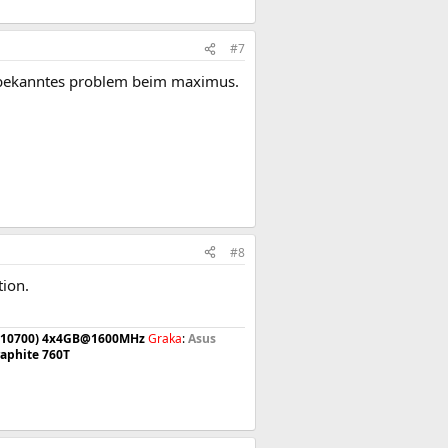
#7
n bekanntes problem beim maximus.
#8
ion.
PC10700) 4x4GB@1600MHz
Graka
:
Asus
raphite 760T