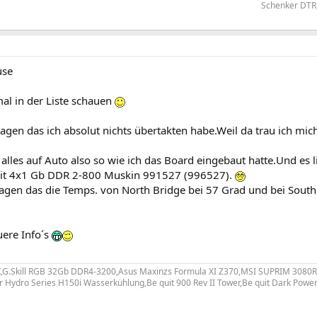
Schenker DTR 
se
al in der Liste schauen
gen das ich absolut nichts übertakten habe.Weil da trau ich mic
alles auf Auto also so wie ich das Board eingebaut hatte.Und es lie
it 4x1 Gb DDR 2-800 Muskin 991527 (996527).
agen das die Temps. von North Bridge bei 57 Grad und bei South 
uere Info´s
0K,G.Skill RGB 32Gb DDR4-3200,Asus Maxinzs Formula XI Z370,MSI SUPRIM 3080
r Hydro Series H150i Wasserkühlung,Be quit 900 Rev II Tower,Be quit Dark Powe