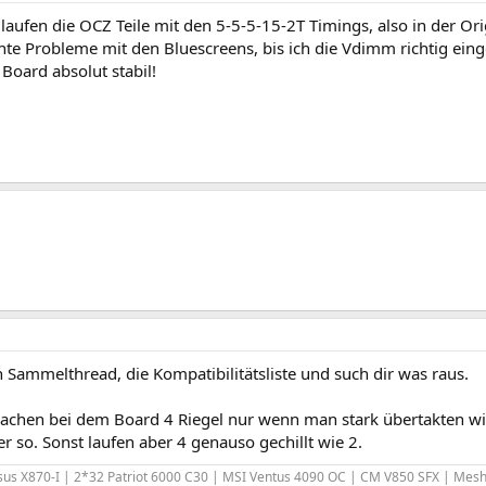
laufen die OCZ Teile mit den 5-5-5-15-2T Timings, also in der Orig
hte Probleme mit den Bluescreens, bis ich die Vdimm richtig einge
Board absolut stabil!
 Sammelthread, die Kompatibilitätsliste und such dir was raus.
chen bei dem Board 4 Riegel nur wenn man stark übertakten wil
r so. Sonst laufen aber 4 genauso gechillt wie 2.
us X870-I | 2*32 Patriot 6000 C30 | MSI Ventus 4090 OC | CM V850 SFX | Me