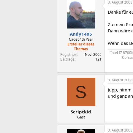
3. August 2008
Danke für e
Zu mein Pro
Dann wäre e
Andy1405
Cadet 4th Year
Wenn das Bo
Ersteller dieses
Themas
Intel I7 870
Registriert
Nov. 2005
Corsai
Beiträge
121
3. August 2008
S
Jupp, nimm 
und ganz ans
Scriptkid
Gast
3. August 2008