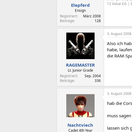
12 Value Ed. 
Elepferd
Ensign
Registriert
März 2008
Beiträge
128
3. August 2008
Also ich ha
habe, laufe
die RAM-Spa
RAGEMASTER
Lt. Junior Grade
Registriert
Sep. 2004
Beiträge
336
3. August 2008
hab die Cor
muss sagen 
Nachtviech
lassen sich 
Cadet 4th Year