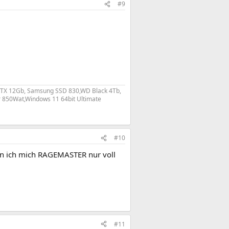
#9
RTX 12Gb, Samsung SSD 830,WD Black 4Tb,
r 850Wat,Windows 11 64bit Ultimate
#10
nn ich mich RAGEMASTER nur voll
#11