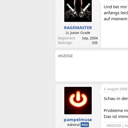
Und bei mir 
anfangs leic
auf meinem 
RAGEMASTER
Lt. Junior Grade
Registriert
Sep. 2004
Beiträge
336
3. August 2008
Schau in den
Probleme ma
Das ist imme
pampelmuse
Admiral
PRO
9800X3D | As