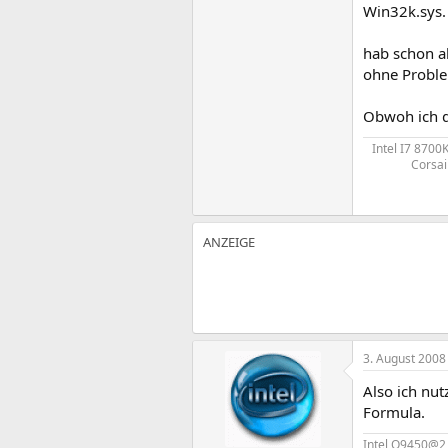
Win32k.sys.
hab schon al
ohne Proble
Obwoh ich di
Intel I7 870
Corsai
3. August 2008
Also ich nu
Formula.
Intel Q9450@2