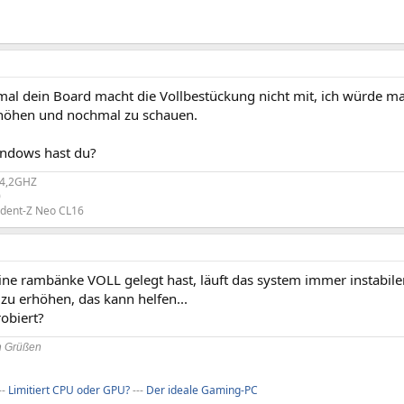
 mal dein Board macht die Vollbestückung nicht mit, ich würde 
höhen und nochmal zu schauen.
ndows hast du?
@4,2GHZ
0
rident-Z Neo CL16
ne rambänke VOLL gelegt hast, läuft das system immer instabiler
u erhöhen, das kann helfen...
obiert?
en Grüßen
--
Limitiert CPU oder GPU?
---
Der ideale Gaming-PC