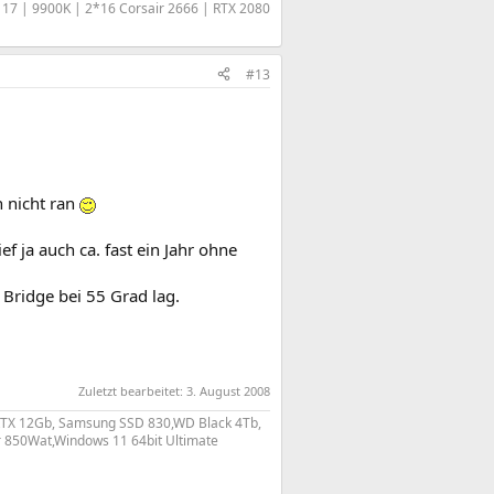
17 | 9900K | 2*16 Corsair 2666 | RTX 2080​
#13
h nicht ran
f ja auch ca. fast ein Jahr ohne
Bridge bei 55 Grad lag.
Zuletzt bearbeitet:
3. August 2008
RTX 12Gb, Samsung SSD 830,WD Black 4Tb,
r 850Wat,Windows 11 64bit Ultimate