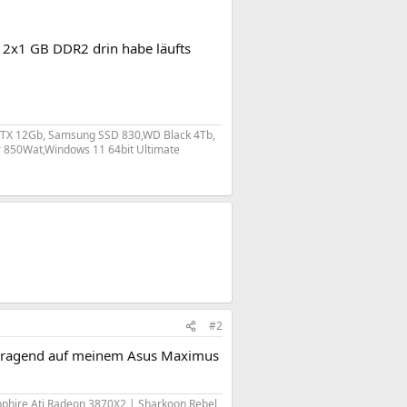
ch 2x1 GB DDR2 drin habe läufts
RTX 12Gb, Samsung SSD 830,WD Black 4Tb,
r 850Wat,Windows 11 64bit Ultimate
#2
vorragend auf meinem Asus Maximus
phire Ati Radeon 3870X2 | Sharkoon Rebel