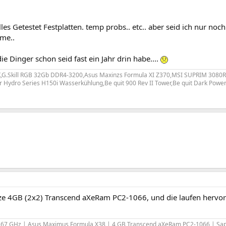
les Getestet Festplatten. temp probs.. etc.. aber seid ich nur no
me..
e Dinger schon seid fast ein Jahr drin habe....
0K,G.Skill RGB 32Gb DDR4-3200,Asus Maxinzs Formula XI Z370,MSI SUPRIM 3080
r Hydro Series H150i Wasserkühlung,Be quit 900 Rev II Tower,Be quit Dark Powe
tze 4GB (2x2) Transcend aXeRam PC2-1066, und die laufen her
,67 GHz | Asus Maximus Formula X38 | 4 GB Transcend aXeRam PC2-1066 | Sap