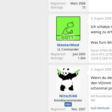
Registriert
März 2008
Beiträge
73
3. August 2008
Ich schätze
wenig zu er
Was fürn Wi
MasterMost
Lt. Commander
Ryzen 3700x 
Registriert
Juni 2005
ASUS RTX 207
Beiträge
1.364
32GB G.Skill T
3. August 2008
Wenn du dei
den VDimm z
schonmal pr
Nitschi66
Mit freundlich
Kreisklassenmeister
Nik
PRO
Null-Methode
-
Registriert
Nov. 2007