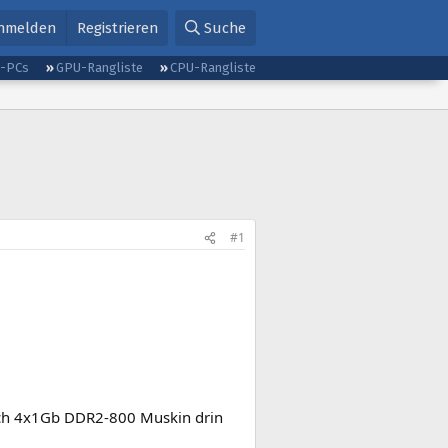
nmelden
Registrieren
Suche
g-PCs
GPU-Rangliste
CPU-Rangliste
#1
 ich 4x1Gb DDR2-800 Muskin drin