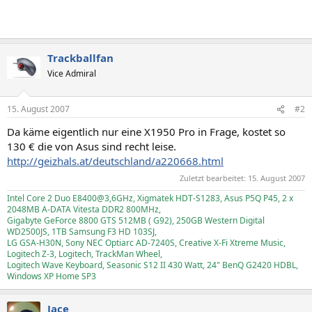
Trackballfan
Vice Admiral
15. August 2007
#2
Da käme eigentlich nur eine X1950 Pro in Frage, kostet so
130 € die von Asus sind recht leise.
http://geizhals.at/deutschland/a220668.html
Zuletzt bearbeitet:
15. August 2007
Intel Core 2 Duo E8400@3,6GHz, Xigmatek HDT-S1283, Asus P5Q P45, 2 x
2048MB A-DATA Vitesta DDR2 800MHz,
Gigabyte GeForce 8800 GTS 512MB ( G92), 250GB Western Digital
WD2500JS, 1TB Samsung F3 HD 103SJ,
LG GSA-H30N, Sony NEC Optiarc AD-7240S, Creative X-Fi Xtreme Music,
Logitech Z-3, Logitech, TrackMan Wheel,
Logitech Wave Keyboard, Seasonic S12 II 430 Watt, 24" BenQ G2420 HDBL,
Windows XP Home SP3
Jace