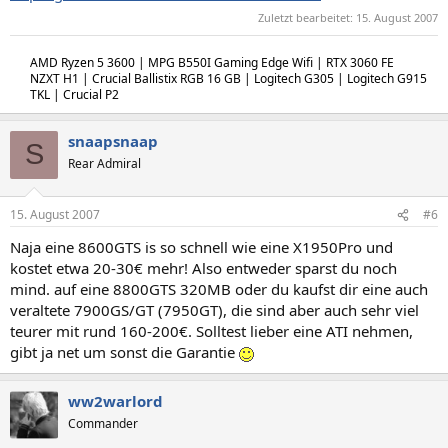
Zuletzt bearbeitet:
15. August 2007
AMD Ryzen 5 3600 | MPG B550I Gaming Edge Wifi | RTX 3060 FE
NZXT H1 | Crucial Ballistix RGB 16 GB | Logitech G305 | Logitech G915
TKL | Crucial P2
snaapsnaap
S
Rear Admiral
15. August 2007
#6
Naja eine 8600GTS is so schnell wie eine X1950Pro und
kostet etwa 20-30€ mehr! Also entweder sparst du noch
mind. auf eine 8800GTS 320MB oder du kaufst dir eine auch
veraltete 7900GS/GT (7950GT), die sind aber auch sehr viel
teurer mit rund 160-200€. Solltest lieber eine ATI nehmen,
gibt ja net um sonst die Garantie
ww2warlord
Commander