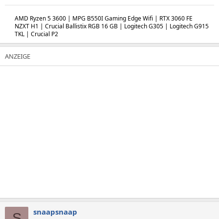
AMD Ryzen 5 3600 | MPG B550I Gaming Edge Wifi | RTX 3060 FE
NZXT H1 | Crucial Ballistix RGB 16 GB | Logitech G305 | Logitech G915
TKL | Crucial P2
snaapsnaap
S