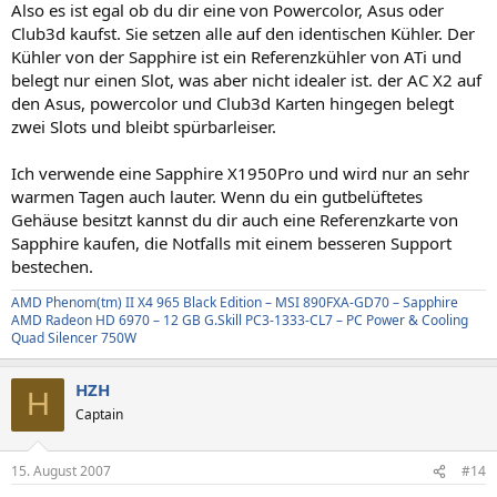
Also es ist egal ob du dir eine von Powercolor, Asus oder
Club3d kaufst. Sie setzen alle auf den identischen Kühler. Der
Kühler von der Sapphire ist ein Referenzkühler von ATi und
belegt nur einen Slot, was aber nicht idealer ist. der AC X2 auf
den Asus, powercolor und Club3d Karten hingegen belegt
zwei Slots und bleibt spürbarleiser.
Ich verwende eine Sapphire X1950Pro und wird nur an sehr
warmen Tagen auch lauter. Wenn du ein gutbelüftetes
Gehäuse besitzt kannst du dir auch eine Referenzkarte von
Sapphire kaufen, die Notfalls mit einem besseren Support
bestechen.
AMD Phenom(tm) II X4 965 Black Edition – MSI 890FXA-GD70 – Sapphire
AMD Radeon HD 6970 – 12 GB G.Skill PC3-1333-CL7 – PC Power & Cooling
Quad Silencer 750W
HZH
H
Captain
15. August 2007
#14