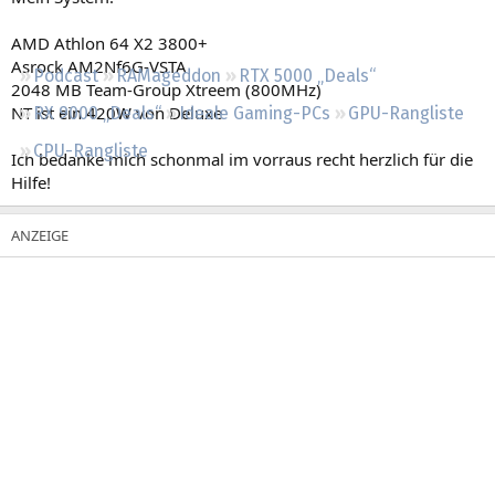
Regeln
AMD Athlon 64 X2 3800+
Asrock AM2Nf6G-VSTA
Podcast
RAMageddon
RTX 5000 „Deals“
2048 MB Team-Group Xtreem (800MHz)
NT ist ein 420W von Deluxe
RX 9000 „Deals“
Ideale Gaming-PCs
GPU-Rangliste
CPU-Rangliste
Ich bedanke mich schonmal im vorraus recht herzlich für die
Hilfe!