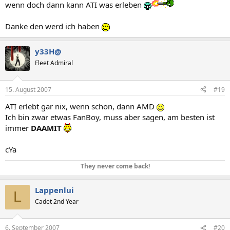
wenn doch dann kann ATI was erleben
Danke den werd ich haben
y33H@
Fleet Admiral
15. August 2007
#19
ATI erlebt gar nix, wenn schon, dann AMD
Ich bin zwar etwas FanBoy, muss aber sagen, am besten ist
immer
DAAMIT
cYa
They never come back!
Lappenlui
L
Cadet 2nd Year
6. September 2007
#20