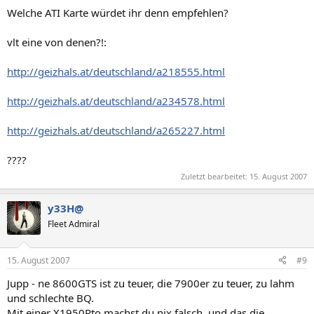
Welche ATI Karte würdet ihr denn empfehlen?
vlt eine von denen?!:
http://geizhals.at/deutschland/a218555.html
http://geizhals.at/deutschland/a234578.html
http://geizhals.at/deutschland/a265227.html
????
Zuletzt bearbeitet:
15. August 2007
y33H@
Fleet Admiral
15. August 2007
#9
Jupp - ne 8600GTS ist zu teuer, die 7900er zu teuer, zu lahm
und schlechte BQ.
Mit einer X1950Pto machst du nix falsch, und das die