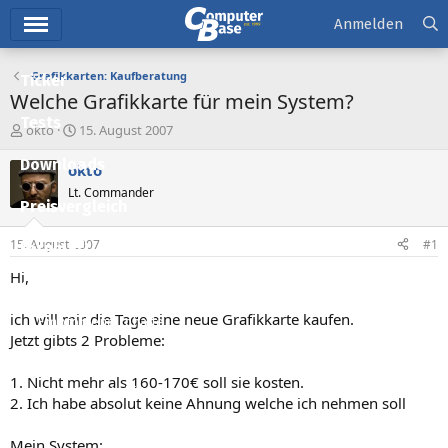
Hauptmenü
Anmelden
Grafikkarten: Kaufberatung
Ticker
Welche Grafikkarte für mein System?
Tests
E
E
okto
15. August 2007
r
r
Downloads
s
s
okto
t
t
Lt. Commander
e
e
Preisvergleich
l
l
l
l
15. August 2007
#1
Forum
e
t
r
a
Hi,
Aktuelles
m
ich will mir die Tage eine neue Grafikkarte kaufen.
Empfohlene Inhalte
Jetzt gibts 2 Probleme:
Neue Beiträge
1. Nicht mehr als 160-170€ soll sie kosten.
Neueste Aktivitäten
2. Ich habe absolut keine Ahnung welche ich nehmen soll
Leserartikel
Mein System: