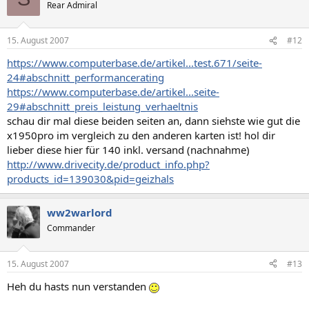
Rear Admiral
15. August 2007
#12
https://www.computerbase.de/artikel...test.671/seite-
24#abschnitt_performancerating
https://www.computerbase.de/artikel...seite-
29#abschnitt_preis_leistung_verhaeltnis
schau dir mal diese beiden seiten an, dann siehste wie gut die
x1950pro im vergleich zu den anderen karten ist! hol dir
lieber diese hier für 140 inkl. versand (nachnahme)
http://www.drivecity.de/product_info.php?
products_id=139030&pid=geizhals
ww2warlord
Commander
15. August 2007
#13
Heh du hasts nun verstanden