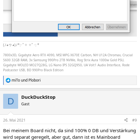
(ﾉ◕ヮ◕)ﾉ*:･ﾟ✧ ✧ﾟ･: *
7800x3D, Gigabyte Aero RTX 4090, MSI MPG X670E Carbon, NH U12A Chromax, Crucial
5600 32GB RAM, 3x Samsung 990Pro 2TB NVMe, Rog Strix Aura 1000w Gold PSU,
Gigabyte WOLED MO27Q28G, LG Nano IPS 32GQ950, UA Volt1 Audio Interface, Rode
Podcaster USB, BD 990Pro Black Edition
miTo
und
Plobori
R
e
a
DuckDuckStop
k
D
t
Gast
i
o
n
26. Mai 2021
#9
e
n
Bei meinem Board nicht, da sind 100% 0 DB und Verstärkung
:
wird separat geregelt, aber gut, dann ist es Mainboard