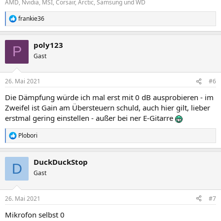
AMD, Nvidia, MSI, Corsair, Arctic, Samsung und WD
frankie36
R
e
a
poly123
k
P
t
Gast
i
o
n
26. Mai 2021
#6
e
n
Die Dämpfung würde ich mal erst mit 0 dB ausprobieren - im
:
Zweifel ist Gain am Übersteuern schuld, auch hier gilt, lieber
erstmal gering einstellen - außer bei ner E-Gitarre
Plobori
R
e
a
DuckDuckStop
k
D
t
Gast
i
o
n
26. Mai 2021
#7
e
n
Mikrofon selbst 0
: