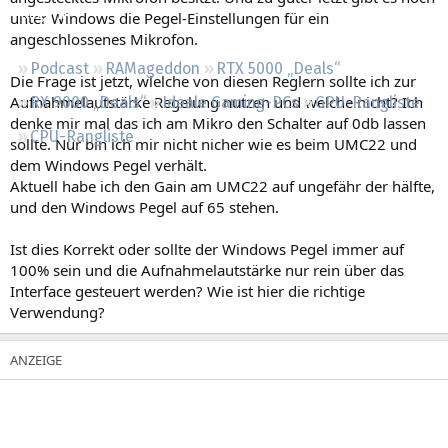
Regeln
unter Windows die Pegel-Einstellungen für ein
angeschlossenes Mikrofon.
Podcast
RAMageddon
RTX 5000 „Deals“
Die Frage ist jetzt, wlelche von diesen Reglern sollte ich zur
Aufnahmelautstärke Regelung nutzen und welche nicht? Ich
RX 9000 „Deals“
Ideale Gaming-PCs
GPU-Rangliste
denke mir mal das ich am Mikro den Schalter auf 0db lassen
CPU-Rangliste
sollte. Nur bin ich mir nicht nicher wie es beim UMC22 und
dem Windows Pegel verhält.
Aktuell habe ich den Gain am UMC22 auf ungefähr der hälfte,
und den Windows Pegel auf 65 stehen.
Ist dies Korrekt oder sollte der Windows Pegel immer auf
100% sein und die Aufnahmelautstärke nur rein über das
Interface gesteuert werden? Wie ist hier die richtige
Verwendung?