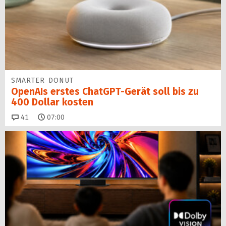
SMARTER DONUT
OpenAIs erstes ChatGPT-Gerät soll bis zu
400 Dollar kosten
Kommentare
41
07:00