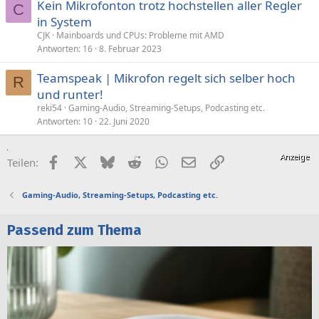
e
Kein Mikrofonton trotz hochstellen aller Regler
C
n
in System
:
CJK
Mainboards und CPUs: Probleme mit AMD
Antworten
16
8. Februar 2023
Teamspeak | Mikrofon regelt sich selber hoch
R
und runter!
reki54
Gaming-Audio, Streaming-Setups, Podcasting etc.
Antworten
10
22. Juni 2020
Facebook
X (Twitter)
Bluesky
Reddit
WhatsApp
E-Mail
Link
Teilen:
Gaming-Audio, Streaming-Setups, Podcasting etc.
Passend zum Thema