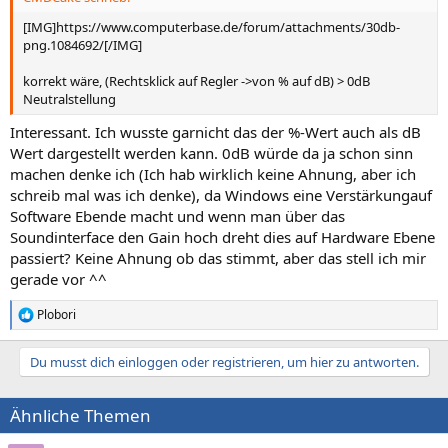
[IMG]https://www.computerbase.de/forum/attachments/30db-
png.1084692/[/IMG]
korrekt wäre, (Rechtsklick auf Regler ->von % auf dB) > 0dB
Neutralstellung
Interessant. Ich wusste garnicht das der %-Wert auch als dB
Wert dargestellt werden kann. 0dB würde da ja schon sinn
machen denke ich (Ich hab wirklich keine Ahnung, aber ich
schreib mal was ich denke), da Windows eine Verstärkungauf
Software Ebende macht und wenn man über das
Soundinterface den Gain hoch dreht dies auf Hardware Ebene
passiert? Keine Ahnung ob das stimmt, aber das stell ich mir
gerade vor ^^
Plobori
R
e
a
Du musst dich einloggen oder registrieren, um hier zu antworten.
k
t
i
Ähnliche Themen
o
n