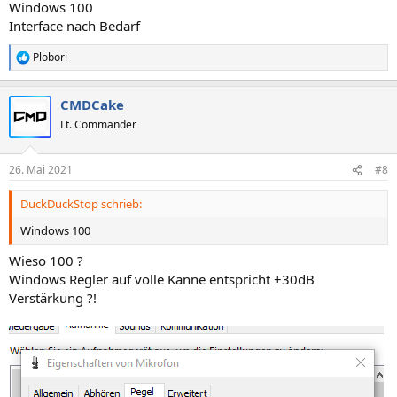
Windows 100
Interface nach Bedarf
Plobori
R
e
a
CMDCake
k
t
Lt. Commander
i
o
n
26. Mai 2021
#8
e
n
DuckDuckStop schrieb:
:
Windows 100
Wieso 100 ?
Windows Regler auf volle Kanne entspricht +30dB
Verstärkung ?!