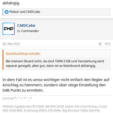
abhängig.
Plobori
und
CMDCake
R
e
a
CMDCake
k
t
Lt. Commander
i
o
n
26. Mai 2021
#10
e
n
DuckDuckStop schrieb:
:
Bei meinem Board nicht, da sind 100% 0 DB und Verstärkung wird
separat geregelt, aber gut, dann ist es Mainboard abhängig.
In dem Fall ist es umso wichtiger nicht einfach den Regler auf
Anschlag zu hämmern, sondern über obige Einstellung den
0dB Punkt zu ermitteln.
(ﾉ◕ヮ◕)ﾉ*:･ﾟ✧ ✧ﾟ･: *
7800x3D, Gigabyte Aero RTX 4090, MSI MPG X670E Carbon, NH U12A Chromax, Crucial
5600 32GB RAM, 3x Samsung 990Pro 2TB NVMe, Rog Strix Aura 1000w Gold PSU,