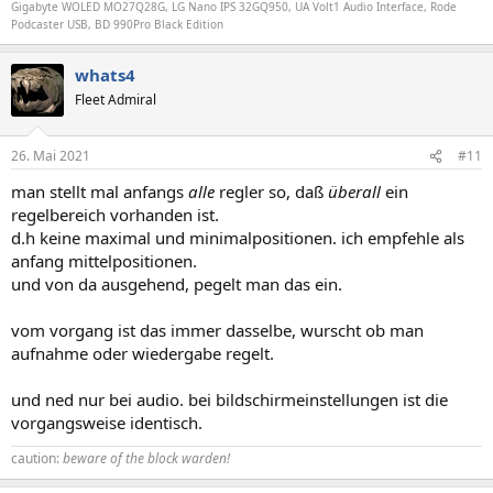
Gigabyte WOLED MO27Q28G, LG Nano IPS 32GQ950, UA Volt1 Audio Interface, Rode
Podcaster USB, BD 990Pro Black Edition
whats4
Fleet Admiral
26. Mai 2021
#11
man stellt mal anfangs
alle
regler so, daß
überall
ein
regelbereich vorhanden ist.
d.h keine maximal und minimalpositionen. ich empfehle als
anfang mittelpositionen.
und von da ausgehend, pegelt man das ein.
vom vorgang ist das immer dasselbe, wurscht ob man
aufnahme oder wiedergabe regelt.
und ned nur bei audio. bei bildschirmeinstellungen ist die
vorgangsweise identisch.
caution:
beware of the block warden!