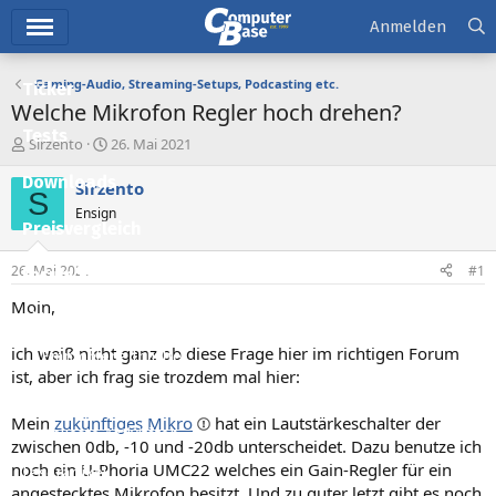
Hauptmenü
Anmelden
Gaming-Audio, Streaming-Setups, Podcasting etc.
Ticker
Welche Mikrofon Regler hoch drehen?
Tests
E
E
Sirzento
26. Mai 2021
r
r
Downloads
s
s
Sirzento
S
t
t
Ensign
e
e
Preisvergleich
l
l
l
l
26. Mai 2021
#1
Forum
e
t
r
a
Moin,
Aktuelles
m
ich weiß nicht ganz ob diese Frage hier im richtigen Forum
Empfohlene Inhalte
ist, aber ich frag sie trozdem mal hier:
Neue Beiträge
Mein
zukünftiges Mikro
hat ein Lautstärkeschalter der
Neueste Aktivitäten
zwischen 0db, -10 und -20db unterscheidet. Dazu benutze ich
noch ein U-Phoria UMC22 welches ein Gain-Regler für ein
Leserartikel
angestecktes Mikrofon besitzt. Und zu guter letzt gibt es noch