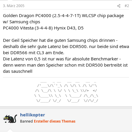
3. März 2005
#2
Golden Dragon PC4000 (2.5-4-4-7-1T) WLCSP chip package
w/ Samsung chips
PC4000 Vitesta (3-4-4-8) Hynix D43, D5
Der Geil Speicher hat die guten Samsung chips drinnen -
deshalb die sehr gute Latenz bei DDR500. nur beide sind etwa
bei DDR566 mit CL3 am Ende.
Die Latenz von 0,5 ist nur was für absolute Benchmarker -
denn wenn man den Speicher schon mit DDR500 bertreibt ist
das sauschnell
..
___
...
_
.
__
...
__
..
__
...
__
..
_
.
/'___\/\`'_\
.
/\
.
\/\
.
\
.
/\
.
\/'\
/\
.
\__/\
.
\
.
\/
.
\
.
\
.
\_\
.
\\/>
..
</
\
.
\____\\
.
\_\
..
\
.
\____/
.
/\_/\_\
.
\/____/
.
\/_/
...
\/___/
..
\//\/_/
hellikopter
Banned
Ersteller dieses Themas