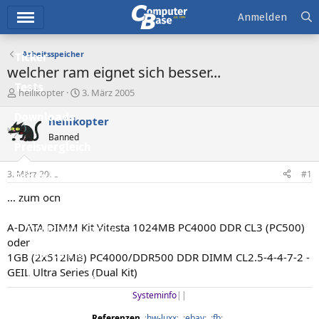
Hauptmenü
Anmelden
Arbeitsspeicher
Ticker
welcher ram eignet sich besser...
Tests
E
E
hellikopter
3. März 2005
r
r
Downloads
s
s
hellikopter
t
t
Banned
e
e
Preisvergleich
l
l
l
l
3. März 2005
#1
Forum
e
t
r
a
... zum ocn
Aktuelles
m
A-DATA DIMM Kit Vitesta 1024MB PC4000 DDR CL3 (PC500)
Empfohlene Inhalte
oder
Neue Beiträge
1GB (2x512MB) PC4000/DDR500 DDR DIMM CL2.5-4-4-7-2 -
GEIL Ultra Series (Dual Kit)
Neueste Aktivitäten
Systeminfo
||​
Leserartikel
Referenzen
..:
hw-luxx
:..:
ebay
:..:
fb
:..​