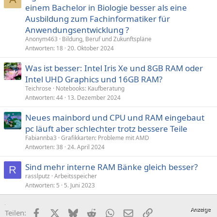
einem Bachelor in Biologie besser als eine
Ausbildung zum Fachinformatiker für
Anwendungsentwicklung ?
Anonym463
Bildung, Beruf und Zukunftspläne
Antworten
18
20. Oktober 2024
Was ist besser: Intel Iris Xe und 8GB RAM oder
Intel UHD Graphics und 16GB RAM?
Teichrose
Notebooks: Kaufberatung
Antworten
44
13. Dezember 2024
Neues mainbord und CPU und RAM eingebaut
pc läuft aber schlechter trotz bessere Teile
Fabiannba3
Grafikkarten: Probleme mit AMD
Antworten
38
24. April 2024
Sind mehr interne RAM Bänke gleich besser?
R
rasslputz
Arbeitsspeicher
Antworten
5
5. Juni 2023
Facebook
X (Twitter)
Bluesky
Reddit
WhatsApp
E-Mail
Link
Teilen: