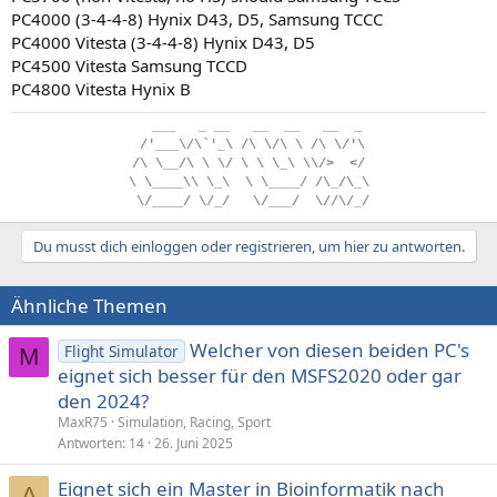
PC4000 (3-4-4-8) Hynix D43, D5, Samsung TCCC
PC4000 Vitesta (3-4-4-8) Hynix D43, D5
PC4500 Vitesta Samsung TCCD
PC4800 Vitesta Hynix B
..
___
...
_
.
__
...
__
..
__
...
__
..
_
.
/'___\/\`'_\
.
/\
.
\/\
.
\
.
/\
.
\/'\
/\
.
\__/\
.
\
.
\/
.
\
.
\
.
\_\
.
\\/>
..
</
\
.
\____\\
.
\_\
..
\
.
\____/
.
/\_/\_\
.
\/____/
.
\/_/
...
\/___/
..
\//\/_/
Du musst dich einloggen oder registrieren, um hier zu antworten.
Ähnliche Themen
Welcher von diesen beiden PC's
Flight Simulator
M
eignet sich besser für den MSFS2020 oder gar
den 2024?
MaxR75
Simulation, Racing, Sport
Antworten
14
26. Juni 2025
Eignet sich ein Master in Bioinformatik nach
A