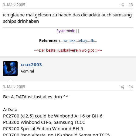
3. März 2005
#3
ich glaube mal gelesen zu haben das die adáta auch samsung
schips drinhaben
Systeminfo
||​
Referenzen
..:
hw-luxx
:..:
ebay
:..:
fb
:..​
-->Der beste Fussballverein wo gibt !!!<--​
crux2003
Admiral
3. März 2005
#4
Bei A-DATA ist fast alles drin ^^
A-Data
PC2700 (cl2,5) could be Winbond AH-6 or BH-6
PC3200 Winbond CH-5, Samsung TCCC
PC3200 Special Edition Winbond BH-5
PC3700 (non Vitesta, no HS) should Samsung TCC5