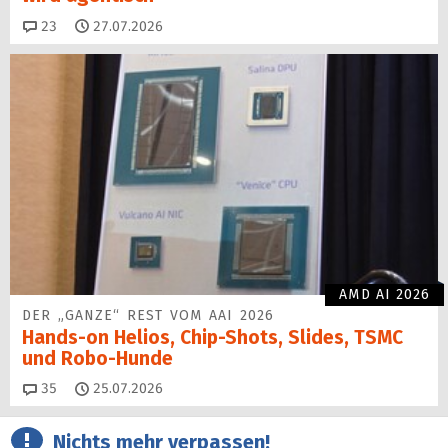
Kommentare
23
27.07.2026
AMD AI 2026
DER „GANZE“ REST VOM AAI 2026
Hands-on Helios, Chip-Shots, Slides, TSMC
und Robo-Hunde
Kommentare
35
25.07.2026
Nichts mehr verpassen!