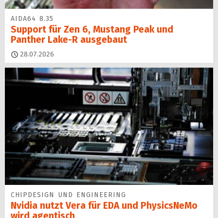
AIDA64 8.35
Support für Zen 6, Mustang Peak und
Panther Lake-R ausgebaut
28.07.2026
CHIPDESIGN UND ENGINEERING
Nvidia nutzt Vera für EDA und PhysicsNeMo
wird agentisch