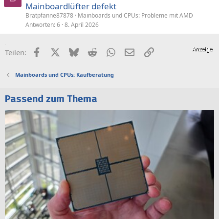
Mainboardlüfter defekt
Bratpfanne87878
Mainboards und CPUs: Probleme mit AMD
Antworten
6
8. April 2026
Facebook
X (Twitter)
Bluesky
Reddit
WhatsApp
E-Mail
Link
Teilen:
Mainboards und CPUs: Kaufberatung
Passend zum Thema