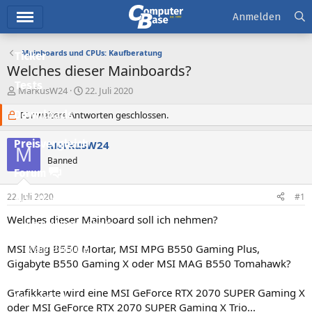
Hauptmenü
Anmelden
Mainboards und CPUs: Kaufberatung
Ticker
Welches dieser Mainboards?
Tests
E
E
MarkusW24
22. Juli 2020
r
r
Downloads
s
Für weitere Antworten geschlossen.
s
t
t
e
e
Preisvergleich
MarkusW24
M
l
l
Banned
l
l
Forum
e
t
r
a
22. Juli 2020
#1
Aktuelles
m
Welches dieser Mainboard soll ich nehmen?
Empfohlene Inhalte
MSI Mag B550 Mortar, MSI MPG B550 Gaming Plus,
Neue Beiträge
Gigabyte B550 Gaming X oder MSI MAG B550 Tomahawk?
Neueste Aktivitäten
Grafikkarte wird eine MSI GeForce RTX 2070 SUPER Gaming X
Leserartikel
oder MSI GeForce RTX 2070 SUPER Gaming X Trio...