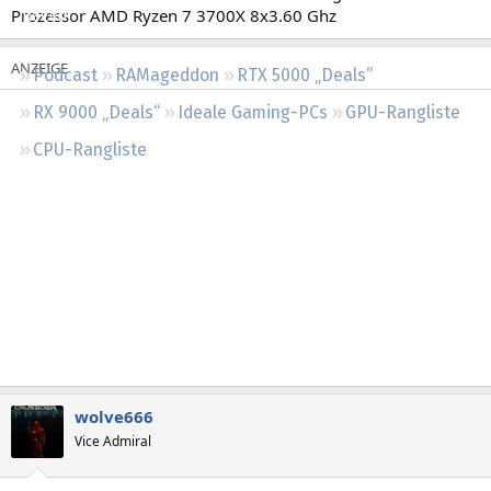
Prozessor AMD Ryzen 7 3700X 8x3.60 Ghz
Regeln
Podcast
RAMageddon
RTX 5000 „Deals“
RX 9000 „Deals“
Ideale Gaming-PCs
GPU-Rangliste
CPU-Rangliste
wolve666
Vice Admiral