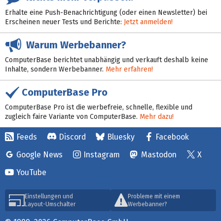
Erhalte eine Push-Benachrichtigung (oder einen Newsletter) bei
Erscheinen neuer Tests und Berichte:
Jetzt anmelden!
Warum Werbebanner?
ComputerBase berichtet unabhängig und verkauft deshalb keine
Inhalte, sondern Werbebanner.
Mehr erfahren!
ComputerBase Pro
ComputerBase Pro ist die werbefreie, schnelle, flexible und
zugleich faire Variante von ComputerBase.
Mehr dazu!
Feeds
Discord
Bluesky
Facebook
Google News
Instagram
Mastodon
X
YouTube
Einstellungen und
Probleme mit einem
Layout-Umschalter
Werbebanner?