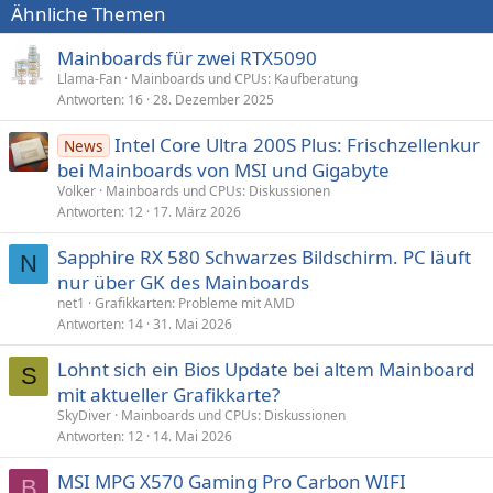
Ähnliche Themen
Mainboards für zwei RTX5090
Llama-Fan
Mainboards und CPUs: Kaufberatung
Antworten
16
28. Dezember 2025
Intel Core Ultra 200S Plus: Frischzellenkur
News
bei Mainboards von MSI und Gigabyte
Volker
Mainboards und CPUs: Diskussionen
Antworten
12
17. März 2026
Sapphire RX 580 Schwarzes Bildschirm. PC läuft
N
nur über GK des Mainboards
net1
Grafikkarten: Probleme mit AMD
Antworten
14
31. Mai 2026
Lohnt sich ein Bios Update bei altem Mainboard
S
mit aktueller Grafikkarte?
SkyDiver
Mainboards und CPUs: Diskussionen
Antworten
12
14. Mai 2026
MSI MPG X570 Gaming Pro Carbon WIFI
B