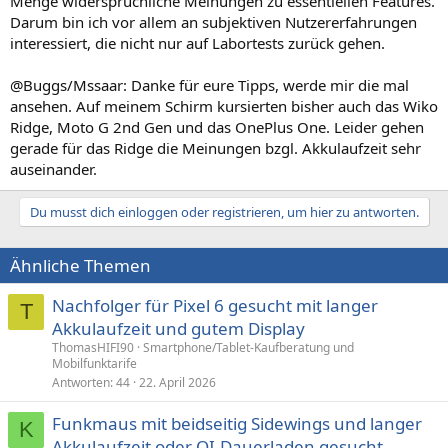
Menge widersprüchliche Meinungen zu essentiellen Features.
Darum bin ich vor allem an subjektiven Nutzererfahrungen
interessiert, die nicht nur auf Labortests zurück gehen.
@Buggs/Mssaar: Danke für eure Tipps, werde mir die mal
ansehen. Auf meinem Schirm kursierten bisher auch das Wiko
Ridge, Moto G 2nd Gen und das OnePlus One. Leider gehen
gerade für das Ridge die Meinungen bzgl. Akkulaufzeit sehr
auseinander.
Du musst dich einloggen oder registrieren, um hier zu antworten.
Ähnliche Themen
Nachfolger für Pixel 6 gesucht mit langer
T
Akkulaufzeit und gutem Display
ThomasHIFI90
Smartphone/Tablet-Kaufberatung und
Mobilfunktarife
Antworten
44
22. April 2026
Funkmaus mit beidseitig Sidewings und langer
K
Akkulaufzeit oder QI-Dauerladen gesucht