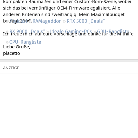
kompakten Baumaßen und einer Custom-Rom-Szene, wobei
Regeln
sich das bei vernünftiger OEM-Firmware egalisiert. Alle
anderen Kriterien sind zweitrangig. Mein Maximalbudget
beträgt 200€.
Podcast
RAMageddon
RTX 5000 „Deals“
RX 9000 „Deals“
Ideale Gaming-PCs
GPU-Rangliste
Ich freue mich auf eure Vorschläge und danke für die Mithilfe.
CPU-Rangliste
Liebe Grüße,
piacetto