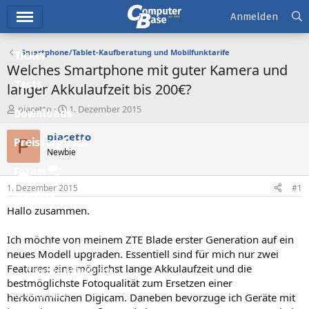
Hauptmenü
Anmelden
Smartphone/Tablet-Kaufberatung und Mobilfunktarife
Ticker
Welches Smartphone mit guter Kamera und
Tests
langer Akkulaufzeit bis 200€?
E
E
piacetto
1. Dezember 2015
Downloads
r
r
s
s
piacetto
P
Preisvergleich
t
t
Newbie
e
e
l
l
Forum
l
l
1. Dezember 2015
#1
e
t
Aktuelles
r
a
Hallo zusammen.
m
Empfohlene Inhalte
Ich möchte von meinem ZTE Blade erster Generation auf ein
Neue Beiträge
neues Modell upgraden. Essentiell sind für mich nur zwei
Features: eine möglichst lange Akkulaufzeit und die
Neueste Aktivitäten
bestmöglichste Fotoqualität zum Ersetzen einer
Leserartikel
herkömmlichen Digicam. Daneben bevorzuge ich Geräte mit