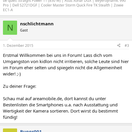
be quiet! Straight Power 11 (850 W) | Asus Xonar DGX | Beyerdynamic 990
Pro | Dell S2721DGF | Cooler Master Storm Quick Fire TK Stealth | Zowie
EC1-A
nschlichtmann
N
Gast
1. Dezember 2015
#3
Erstmal Willkommen bei uns in Forum! Lass dich vom
Umgangston von kidlon nicht irritieren, solche Leute sind hier
im Forum eher selten und spiegeln nicht die Allgemeinheit
wider! ;-)
Zu deiner Frage:
Schau mal auf areamobile.de, dort kannst du unter
Bestenlisten die Smartphones u.a. nach Ausstattung und
Wertigkeit der Kamera sortieren. Dort wirst du bestimmt
fündig!
Buggs001