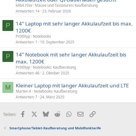
k4b4 r0xx
Mäuse und Tastaturen: Kaufberatung
Antworten
14
23. Februar 2026
14" Laptop mit sehr langer Akkulaufzeit bis max.
P
1200€
Pr0t0typ
Notebooks
Antworten
1
10. September 2025
14" Notebook mit sehr langer Akkulaufzeit bis
P
max. 1200€
Pr0t0typ
Notebooks: Kaufberatung
Antworten
46
2. Oktober 2025
Kleiner Laptop mit langer Akkulaufzeit und LTE
M
Marten K
Notebooks: Kaufberatung
Antworten
7
24. März 2025
Facebook
X (Twitter)
Bluesky
Reddit
WhatsApp
E-Mail
Link
Teilen:
Smartphone/Tablet-Kaufberatung und Mobilfunktarife