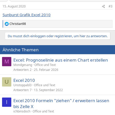
n
15. August 2020
#3
e
n
Sunburst Grafik Excel 2010
:
Christian98
R
e
a
Du musst dich einloggen oder registrieren, um hier zu antworten.
k
t
i
Ähnliche Themen
o
n
e
Excel: Prognoselinie aus einem Chart erstellen
M
n
Mondgesang
Office und Text
:
Antworten
2
25. Februar 2026
Excel 2010
U
Unstoppabl3
Office und Text
Antworten
7
13. September 2022
Excel 2010 Formeln "ziehen" / erweitern lassen
I
bis Zelle X
ichbinsdoch
Office und Text