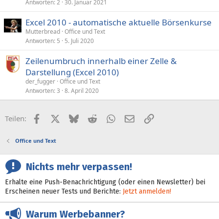
Antworten
2
30. Januar 2021
Excel 2010 - automatische aktuelle Börsenkurse
Mutterbread
Office und Text
Antworten
5
5. Juli 2020
Zeilenumbruch innerhalb einer Zelle &
Darstellung (Excel 2010)
der_fugger
Office und Text
Antworten
3
8. April 2020
Facebook
X (Twitter)
Bluesky
Reddit
WhatsApp
E-Mail
Link
Teilen:
Office und Text
Nichts mehr verpassen!
Erhalte eine Push-Benachrichtigung (oder einen Newsletter) bei
Erscheinen neuer Tests und Berichte:
Jetzt anmelden!
Warum Werbebanner?