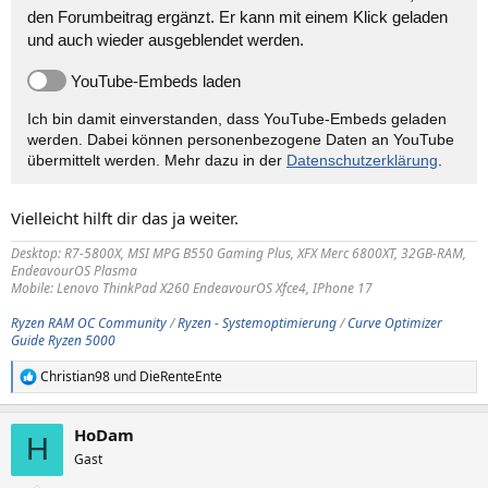
den Forumbeitrag ergänzt. Er kann mit einem Klick geladen
und auch wieder ausgeblendet werden.
YouTube-Embeds laden
Ich bin damit einverstanden, dass YouTube-Embeds geladen
werden. Dabei können personen­bezogene Daten an YouTube
übermittelt werden. Mehr dazu in der
Datenschutzerklärung
.
Vielleicht hilft dir das ja weiter.
Desktop: R7-5800X, MSI MPG B550 Gaming Plus, XFX Merc 6800XT, 32GB-RAM,
EndeavourOS Plasma
Mobile: Lenovo ThinkPad X260 EndeavourOS Xfce4, IPhone 17
Ryzen RAM OC Community
/
Ryzen - Systemoptimierung
/
Curve Optimizer
Guide Ryzen 5000
Christian98
und
DieRenteEnte
R
e
a
HoDam
k
H
t
Gast
i
o