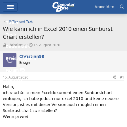
Hauptmenü
Anmelden
Office und Text
Ticker
Wie kann ich in Excel 2010 einen Sunburst
Tests
Chart erstellen?
E
E
Christian98
15. August 2020
Downloads
r
r
s
s
Christian98
C
Preisvergleich
t
t
Ensign
e
e
l
l
Forum
l
l
15. August 2020
#1
e
t
Aktuelles
r
a
Hallo,
m
Empfohlene Inhalte
ich möchte in mein Exceldokument einen Sunburstchart
einfügen, ich habe jedoch nur excel 2010 und keine neuere
Neue Beiträge
Version, ist es mit dieser Version auch möglich einen
Sunbrust chart zu erstellen?
Neueste Aktivitäten
Wenn ja wie?
Leserartikel