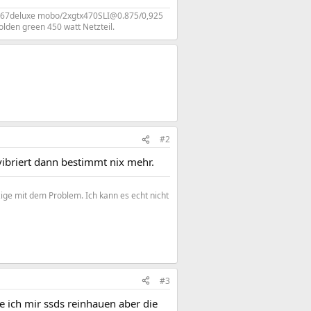
p67deluxe mobo/2xgtx470SLI@0.875/0,925
den green 450 watt Netzteil.
#2
vibriert dann bestimmt nix mehr.
zige mit dem Problem. Ich kann es echt nicht
#3
e ich mir ssds reinhauen aber die