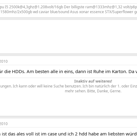
cpu I5 2500k@4,3ghz@1.208volt/16gb Der billigste ram@1333mhz@1,32 volt/p8
1580mhz/2x500gb wd caviar blue/sound Asus xonar essence STX/Superflower gol
2010
r die HDDs. Am besten alle in eins, dann ist Ruhe im Karton. Da 
Inaktiv auf weiteres!
ngen. Ich kann oder will keine Suche benutzen. Ich bin natürlich der 1. oder Ein
mehr sehen. Bitte, Danke, Gerne.​
2010
ist das ales voll ist im case und ich 2 hdd habe am liebsten würd