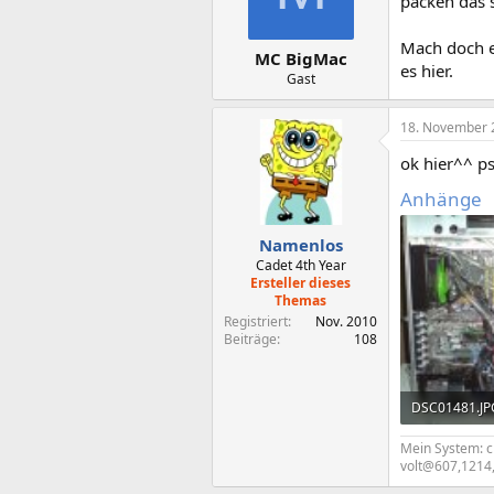
packen das 
Mach doch e
MC BigMac
es hier.
Gast
18. November 
ok hier^^ p
Anhänge
Namenlos
Cadet 4th Year
Ersteller dieses
Themas
Registriert
Nov. 2010
Beiträge
108
DSC01481.JP
289,3 KB · Au
Mein System: 
volt@607,1214,