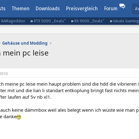
sts
Themen
Downloads
Preisvergleich
Forum
A
RAMageddon
RTX 5000 „Deals“
RX 9000 „Deals“
Ideale Gamin
Gehäuse und Modding
h mein pc leise
2010
ch meine pc leise mein haupt problem sind die hdd die vibrieren s
ter mit und die lian li standart entkoplung bringt fast nichts mein
fter laufen auf 5v nb xl1.
 auch keine dämmbox weil ales belegt wenn ich wüste wie man pic
fe danke