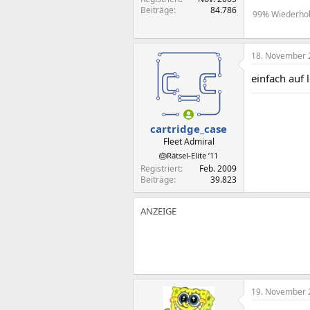
Beiträge
84.786
99% Wiederholu
18. November 
einfach auf 
cartridge_case
Fleet Admiral
🎂Rätsel-Elite ’11
Registriert
Feb. 2009
Beiträge
39.823
19. November 