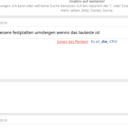
Inaktiv auf weiteres!
ngen. Ich kann oder will keine Suche benutzen. Ich bin natürlich der 1. oder Ein
mehr sehen. Bitte, Danke, Gerne.​
2010
leisere festplatten umsteigen wenns das lauteste ist
Gegen das Plenken!
-
Es ist _
die
_ CPU!
2010