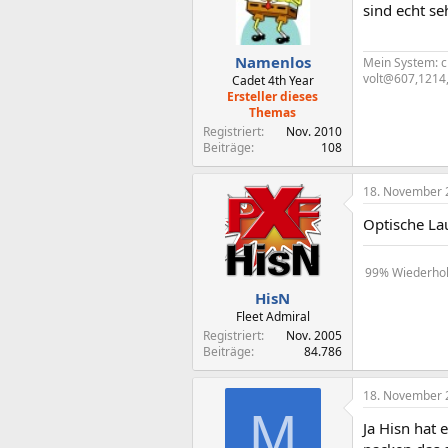
sind echt se
Namenlos
Mein System: 
volt@607,1214,
Cadet 4th Year
Ersteller dieses
Themas
Registriert
Nov. 2010
Beiträge
108
18. November 
Optische Lau
99% Wiederholu
HisN
Fleet Admiral
Registriert
Nov. 2005
Beiträge
84.786
18. November 
M
Ja Hisn hat