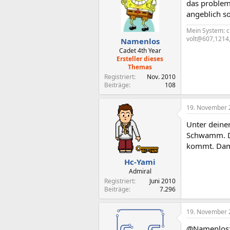
das problem 
angeblich s
Mein System: 
volt@607,1214,
Namenlos
Cadet 4th Year
Ersteller dieses
Themas
Registriert
Nov. 2010
Beiträge
108
19. November 
Unter deine
Schwamm. De
kommt. Damit
Hc-Yami
Admiral
Registriert
Juni 2010
Beiträge
7.296
19. November 
@Namenlos: 