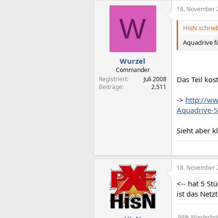
18. November 
W
HisN schrieb
Aquadrive fü
Wurzel
Commander
Das Teil kos
Registriert
Juli 2008
Beiträge
2.511
->
http://w
Aquadrive-5
Sieht aber k
18. November 
<-- hat 5 St
ist das Netz
99% Wiederholu