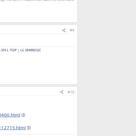
#9
G SFX-L 750P | LG 38WR85QC
#10
10400.html
::12715.html