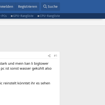
nmelden
Registrieren
Suche
g-PCs
GPU-Rangliste
CPU-Rangliste
#1
tark und mein lian li bigtower
 pc ist sonst wasser gekühlt also
 reinstelt könntet ihr es sehen