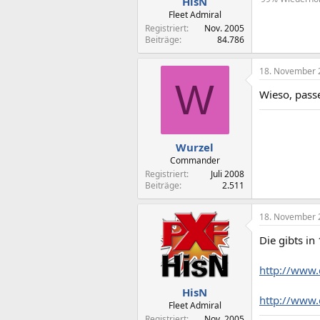
HisN
Fleet Admiral
Registriert
Nov. 2005
Beiträge
84.786
18. November 
W
Wieso, passe
Wurzel
Commander
Registriert
Juli 2008
Beiträge
2.511
18. November 
Die gibts in
http://www.
HisN
http://www.
Fleet Admiral
Registriert
Nov. 2005