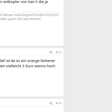
 entkopler von lian li die ja
p67deluxe mobo/2xgtx470SLI@0.875/0,925
den green 450 watt Netzteil.
#13
ll ist da so ein orange farbener
n vielleicht 3 Euro wenns hoch
#14