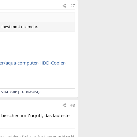
#7
nn bestimmt nix mehr.
er/aqua-computer-HDD-Cooler-
G SFX-L 750P | LG 38WR85QC
#8
n bisschen im Zugriff, das lauteste
zige mit dem Problem. Ich kann es echt nicht