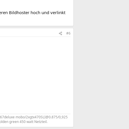
ren Bildhoster hoch und verlinkt
#6
p67deluxe mobo/2xgtx470SLI@0.875/0,925
den green 450 watt Netzteil.