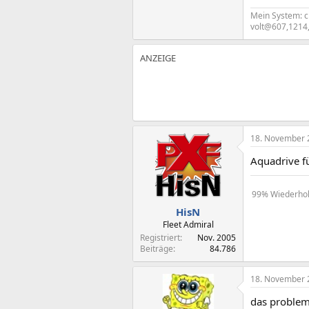
Mein System: 
volt@607,1214,
18. November 
Aquadrive fü
99% Wiederholu
HisN
Fleet Admiral
Registriert
Nov. 2005
Beiträge
84.786
18. November 
das problem 