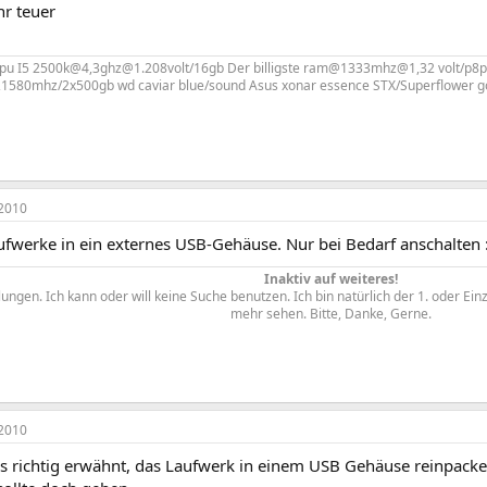
hr teuer
cpu I5 2500k@4,3ghz@1.208volt/16gb Der billigste ram@1333mhz@1,32 volt/p8
1580mhz/2x500gb wd caviar blue/sound Asus xonar essence STX/Superflower gol
2010
fwerke in ein externes USB-Gehäuse. Nur bei Bedarf anschalten :
Inaktiv auf weiteres!
ngen. Ich kann oder will keine Suche benutzen. Ich bin natürlich der 1. oder Ein
mehr sehen. Bitte, Danke, Gerne.​
2010
 es richtig erwähnt, das Laufwerk in einem USB Gehäuse reinpac