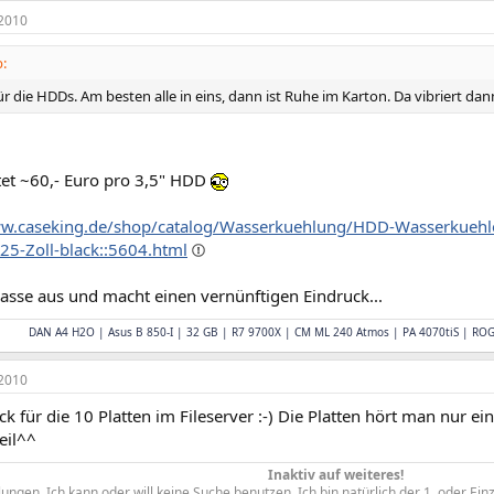
2010
:
r die HDDs. Am besten alle in eins, dann ist Ruhe im Karton. Da vibriert da
tet ~60,- Euro pro 3,5" HDD
ww.caseking.de/shop/catalog/Wasserkuehlung/HDD-Wasserkuehl
25-Zoll-black::5604.html
lasse aus und macht einen vernünftigen Eindruck...
DAN A4 H2O | Asus B 850-I | 32 GB | R7 9700X | CM ML 240 Atmos | PA 4070tiS | RO
2010
ück für die 10 Platten im Fileserver :-) Die Platten hört man nur ei
teil^^
Inaktiv auf weiteres!
ngen. Ich kann oder will keine Suche benutzen. Ich bin natürlich der 1. oder Ein