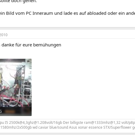
sollte doch gehen.
in Bild vom PC Inneraum und lade es auf abloaded oder ein ande
2010
s danke für eure bemühungen
G
frufe: 285
cpu I5 2500k@4,3ghz@1.208volt/16gb Der billigste ram@1333mhz@1,32 volt/p8
1580mhz/2x500gb wd caviar blue/sound Asus xonar essence STX/Superflower gol