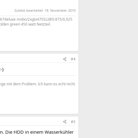
Zuletzt bearbeitet:
18. November 2010
p67deluxe mobo/2xgtx470SLI@0.875/0,925
den green 450 watt Netzteil.
#4
-)
zige mit dem Problem. Ich kann es echt nicht
#5
ken. Die HDD in einem Wasserkühler