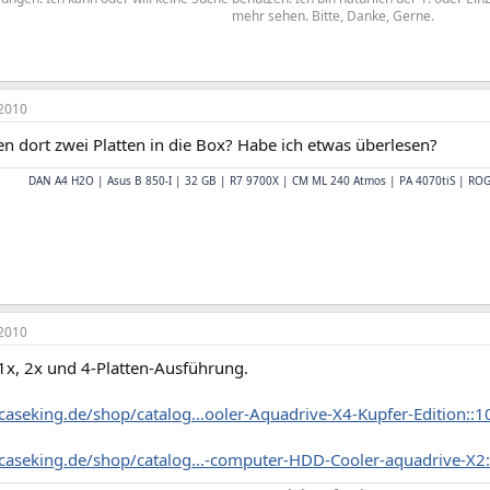
mehr sehen. Bitte, Danke, Gerne.​
2010
n dort zwei Platten in die Box? Habe ich etwas überlesen?
DAN A4 H2O | Asus B 850-I | 32 GB | R7 9700X | CM ML 240 Atmos | PA 4070tiS | RO
2010
 1x, 2x und 4-Platten-Ausführung.
caseking.de/shop/catalog...ooler-Aquadrive-X4-Kupfer-Edition::
caseking.de/shop/catalog...-computer-HDD-Cooler-aquadrive-X2