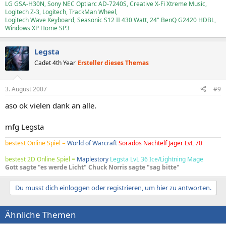
LG GSA-H30N, Sony NEC Optiarc AD-7240S, Creative X-Fi Xtreme Music,
Logitech Z-3, Logitech, TrackMan Wheel,
Logitech Wave Keyboard, Seasonic S12 II 430 Watt, 24" BenQ G2420 HDBL,
Windows XP Home SP3
Legsta
Cadet 4th Year
Ersteller dieses Themas
3. August 2007
#9
aso ok vielen dank an alle.
mfg Legsta
bestest Online Spiel =
World of Warcraft
Sorados Nachtelf Jäger LvL 70
bestest 2D Online Spiel =
Maplestory
Legsta LvL 36 Ice/Lightning Mage
Gott sagte "es werde Licht" Chuck Norris sagte "sag bitte"
Du musst dich einloggen oder registrieren, um hier zu antworten.
Ähnliche Themen