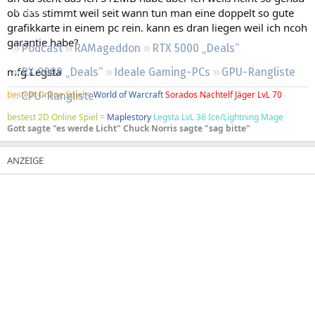
Regeln
ob das stimmt weil seit wann tun man eine doppelt so gute
grafikkarte in einem pc rein. kann es dran liegen weil ich ncoh
garantie habe?
Podcast
RAMageddon
RTX 5000 „Deals“
mfg Legsta
RX 9000 „Deals“
Ideale Gaming-PCs
GPU-Rangliste
bestest Online Spiel =
World of Warcraft
Sorados Nachtelf Jäger LvL 70
CPU-Rangliste
bestest 2D Online Spiel =
Maplestory
Legsta LvL 36 Ice/Lightning Mage
Gott sagte "es werde Licht" Chuck Norris sagte "sag bitte"