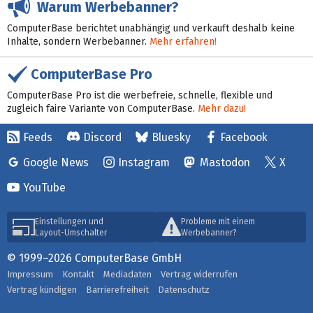
Warum Werbebanner?
ComputerBase berichtet unabhängig und verkauft deshalb keine
Inhalte, sondern Werbebanner.
Mehr erfahren!
ComputerBase Pro
ComputerBase Pro ist die werbefreie, schnelle, flexible und
zugleich faire Variante von ComputerBase.
Mehr dazu!
Feeds
Discord
Bluesky
Facebook
Google News
Instagram
Mastodon
X
YouTube
Einstellungen und
Probleme mit einem
Layout-Umschalter
Werbebanner?
© 1999–2026 ComputerBase GmbH
Impressum
Kontakt
Mediadaten
Vertrag widerrufen
Vertrag kündigen
Barrierefreiheit
Datenschutz