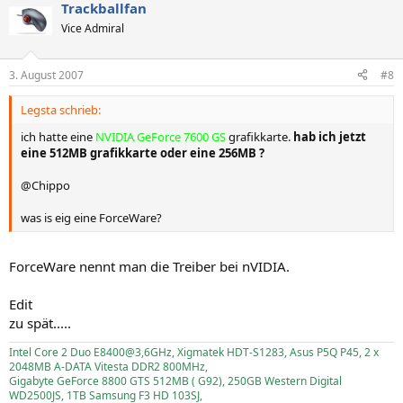
Trackballfan
Vice Admiral
3. August 2007
#8
Legsta schrieb:
ich hatte eine
NVIDIA GeForce 7600 GS
grafikkarte.
hab ich jetzt
eine 512MB grafikkarte oder eine 256MB ?
@Chippo
was is eig eine ForceWare?
ForceWare nennt man die Treiber bei nVIDIA.
Edit
zu spät.....
Intel Core 2 Duo E8400@3,6GHz, Xigmatek HDT-S1283, Asus P5Q P45, 2 x
2048MB A-DATA Vitesta DDR2 800MHz,
Gigabyte GeForce 8800 GTS 512MB ( G92), 250GB Western Digital
WD2500JS, 1TB Samsung F3 HD 103SJ,