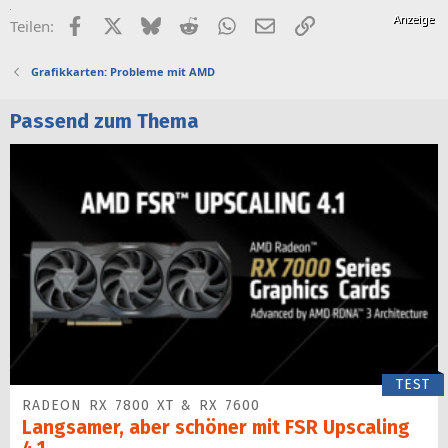
Facebook
X (Twitter)
Bluesky
Reddit
WhatsApp
E-Mail
Link
Teilen:
Grafikkarten: Probleme mit AMD
Passend zum Thema
TEST
RADEON RX 7800 XT & RX 7600
Langsamer, aber schöner mit FSR Upscaling