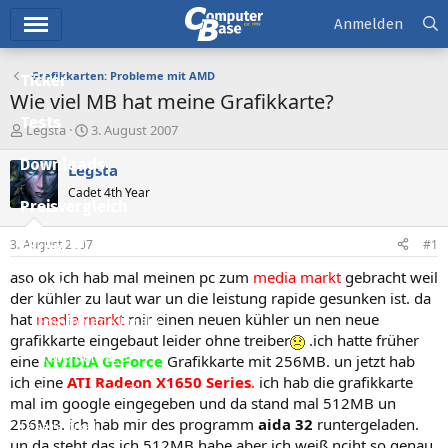
Hauptmenü
Anmelden
Grafikkarten: Probleme mit AMD
Ticker
Wie viel MB hat meine Grafikkarte?
Tests
E
E
Legsta
3. August 2007
r
r
Downloads
s
s
Legsta
t
t
Cadet 4th Year
e
e
Preisvergleich
l
l
l
l
3. August 2007
#1
Forum
e
t
r
a
aso ok ich hab mal meinen pc zum
media markt
gebracht weil
Aktuelles
m
der kühler zu laut war un die leistung rapide gesunken ist. da
hat
media markt
mir einen neuen kühler un nen neue
Empfohlene Inhalte
grafikkarte eingebaut leider ohne treiber
.ich hatte früher
Neue Beiträge
eine
NVIDIA GeForce
Grafikkarte mit 256MB. un jetzt hab
ich eine
ATI Radeon X1650 Series
.
ich hab die grafikkarte
Neueste Aktivitäten
mal im google eingegeben und da stand mal 512MB un
256MB. ich hab mir des programm
aida 32
runtergeladen.
Leserartikel
un da steht das ich 512MB habe aber ich weiß nciht so genau