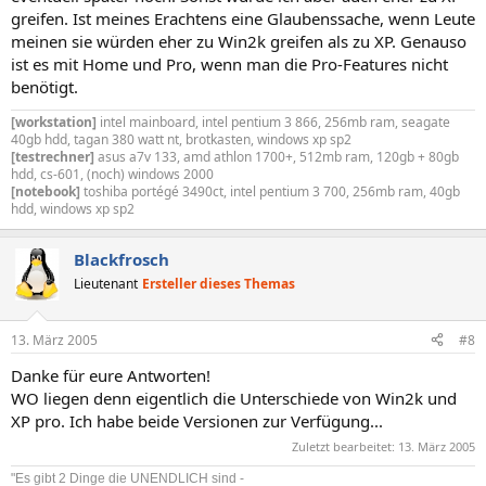
greifen. Ist meines Erachtens eine Glaubenssache, wenn Leute
meinen sie würden eher zu Win2k greifen als zu XP. Genauso
ist es mit Home und Pro, wenn man die Pro-Features nicht
benötigt.
[workstation]
intel mainboard, intel pentium 3 866, 256mb ram, seagate
40gb hdd, tagan 380 watt nt, brotkasten, windows xp sp2
[testrechner]
asus a7v 133, amd athlon 1700+, 512mb ram, 120gb + 80gb
hdd, cs-601, (noch) windows 2000
[notebook]
toshiba portégé 3490ct, intel pentium 3 700, 256mb ram, 40gb
hdd, windows xp sp2
Blackfrosch
Lieutenant
Ersteller dieses Themas
13. März 2005
#8
Danke für eure Antworten!
WO liegen denn eigentlich die Unterschiede von Win2k und
XP pro. Ich habe beide Versionen zur Verfügung...
Zuletzt bearbeitet:
13. März 2005
"Es gibt 2 Dinge die UNENDLICH sind -