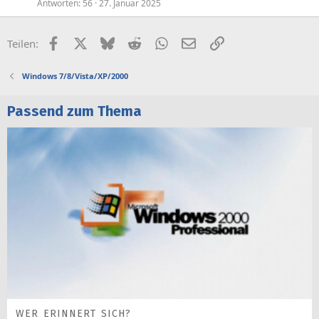
p
Antworten
56
27. Januar 2025
e
r
Facebook
X (Twitter)
Bluesky
Reddit
WhatsApp
E-Mail
Link
Teilen:
r
t
Windows 7/8/Vista/XP/2000
Passend zum Thema
WER ERINNERT SICH?