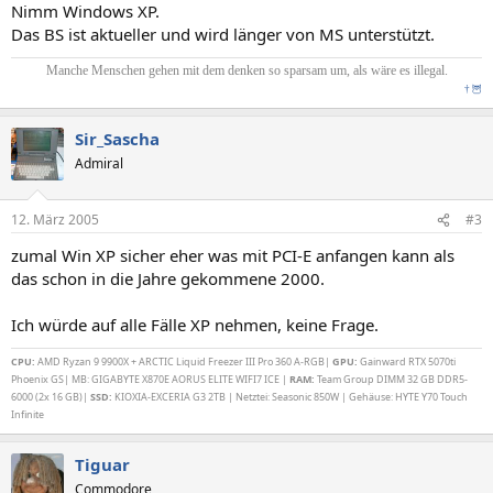
Nimm Windows XP.
Das BS ist aktueller und wird länger von MS unterstützt.
Manche Menschen gehen mit dem denken so sparsam um, als wäre es illegal.
†
🦉
Sir_Sascha
Admiral
12. März 2005
#3
zumal Win XP sicher eher was mit PCI-E anfangen kann als
das schon in die Jahre gekommene 2000.
Ich würde auf alle Fälle XP nehmen, keine Frage.
CPU:
AMD Ryzan 9 9900X + ARCTIC Liquid Freezer III Pro 360 A-RGB|
GPU:
Gainward RTX 5070ti
Phoenix GS| MB: GIGABYTE X870E AORUS ELITE WIFI7 ICE |
RAM:
Team Group DIMM 32 GB DDR5-
6000 (2x 16 GB)|
SSD:
KIOXIA-EXCERIA G3 2TB | Netztei: Seasonic 850W | Gehäuse: HYTE Y70 Touch
Infinite
Tiguar
Commodore