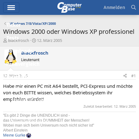
Hauptmenü
Anmelden
Windows 7/8/Vista/XP/2000
Ticker
Windows 2000 oder Windows XP professionel
Tests
E
E
Blackfrosch
12. März 2005
r
r
Downloads
s
s
Blackfrosch
t
t
Lieutenant
e
e
Preisvergleich
l
l
l
l
12. März 2005
#1
Forum
e
t
r
a
Habe mir einen PC mit A64 bestellt, PCI-Express und möchte
Aktuelles
m
von euch BITTE wissen, welches Betriebssystem ihr
empfehlen würdet!
Empfohlene Inhalte
Zuletzt bearbeitet:
12. März 2005
Neue Beiträge
"Es gibt 2 Dinge die UNENDLICH sind -
das Universum und die DUMMHEIT der Menschen!
Neueste Aktivitäten
Wobei man sich beim Universum noch nicht sicher ist"
Albert Einstein
Leserartikel
Meine Gurke