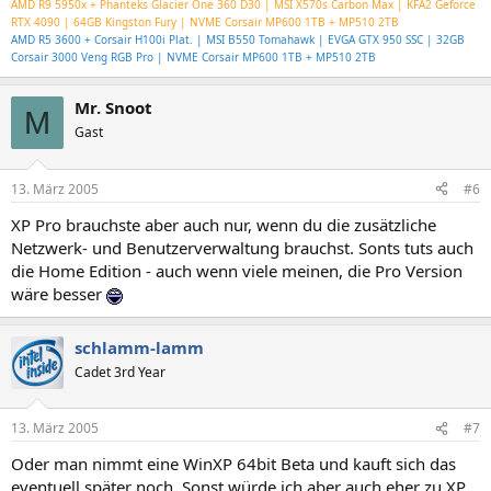
AMD R9 5950x + Phanteks Glacier One 360 D30 | MSI X570s Carbon Max | KFA2 Geforce
RTX 4090 | 64GB Kingston Fury | NVME Corsair MP600 1TB + MP510 2TB
AMD R5 3600 + Corsair H100i Plat. | MSI B550 Tomahawk | EVGA GTX 950 SSC | 32GB
Corsair 3000 Veng RGB Pro | NVME Corsair MP600 1TB + MP510 2TB
Mr. Snoot
M
Gast
13. März 2005
#6
XP Pro brauchste aber auch nur, wenn du die zusätzliche
Netzwerk- und Benutzerverwaltung brauchst. Sonts tuts auch
die Home Edition - auch wenn viele meinen, die Pro Version
wäre besser
schlamm-lamm
Cadet 3rd Year
13. März 2005
#7
Oder man nimmt eine WinXP 64bit Beta und kauft sich das
eventuell später noch. Sonst würde ich aber auch eher zu XP